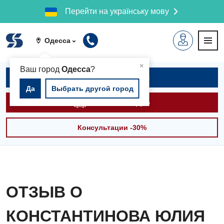
Перейти на українську мову
Одесса
▲
×
Ваш город
Одесса
?
Записаться на приём
Да
Выбрать другой город
Вызвать скорую
Консультации -30%
ОТЗЫВ О
КОНСТАНТИНОВА ЮЛИЯ