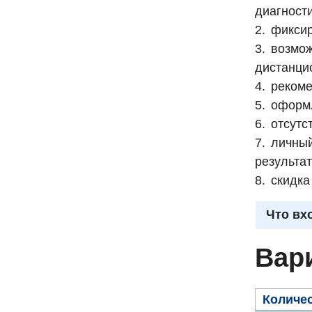
диагност
фиксир
возмож
дистанци
рекоме
оформл
отсутс
личный
результа
скидка
Что вх
Вар
Количес