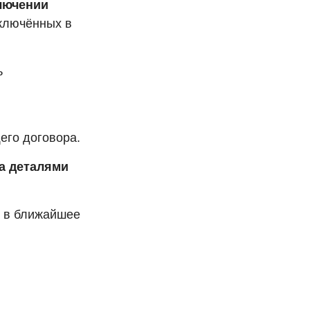
лючении
включённых в
ь
его договора.
за деталями
и в ближайшее