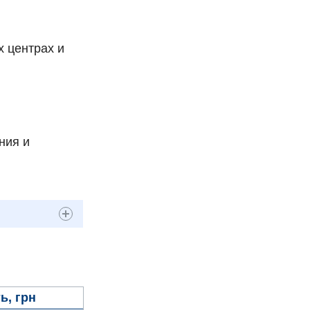
х центрах и
ния и
ь, грн