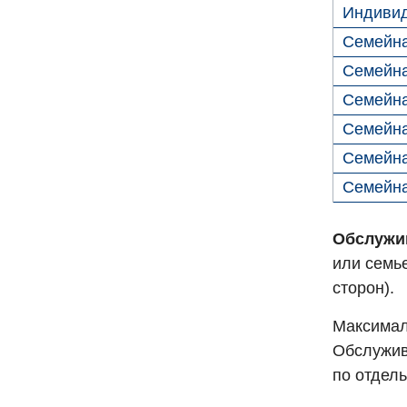
Индиви
Семейна
Семейна
Семейна
Семейна
Семейна
Семейна
Обслужи
или семье
сторон).
Максимал
Обслужив
по отдель