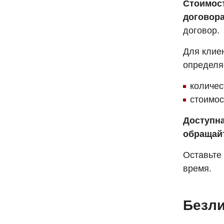
Стоимос
договор
договор.
Для клие
определяе
количес
стоимос
Доступна
обращай
Оставьте
время.
Безл