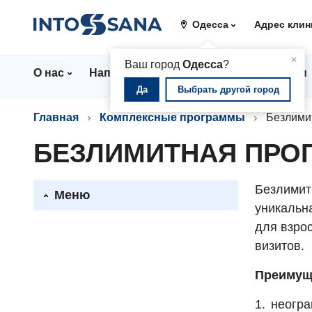
Одесса
Адрес клин
▲
×
Ваш город
Одесса
?
О нас
Направления
Стационар
Цены
Да
Выбрать другой город
Главная
Комплексные программы
Безлими
БЕЗЛИМИТНАЯ ПРО
Безлимит
Меню
уникальн
для взрос
визитов.
Преимущ
неогра