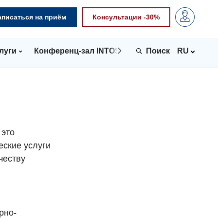
аписаться на приём
Консультации -30%
луги
Конференц-зал INTOSPACE
Контакты
RU
 это
еские услуги
честву
рно-