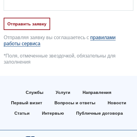
УЗИ
Отделение неотложных состояний
Национальный скрининг здоровья 40+
Эндоскопическое отделение
Офтальмологическое отделение
Отправить заявку
Для взрослых
Украинский
Педиатрическое отделение
Отправляя заявку вы соглашаетесь с
правилами
Русский
работы сервиса
Акушерство и гинекология
Скорая медицинская помощь
*Поля, отмеченные звездочкой, обязательны для
Аллергология, иммунология
Терапевтическое отделение
заполнения
Андрология
Травматологическое отделение
Бесплатные услуги
Урологическое отделение
Вакцинация
Службы
Услуги
Направления
Хирургическое отделение
Первый визит
Вопросы и ответы
Новости
Гастроэнтерология
Эндоскопическое отделение
Статьи
Интервью
Публичные договора
Гинекологическое отделение
Дерматовенерология