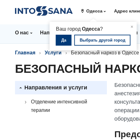
Одесса
Адрес клин
▲
×
Ваш город
Одесса
?
О нас
Направления
Стационар
Цены
Да
Выбрать другой город
Главная
Услуги
Безопасный наркоз в Одессе
БЕЗОПАСНЫЙ НАРК
Безопасн
Направления и услуги
анестезия
консульт
Отделение интенсивной
операции
терапии
оборудов
Предо