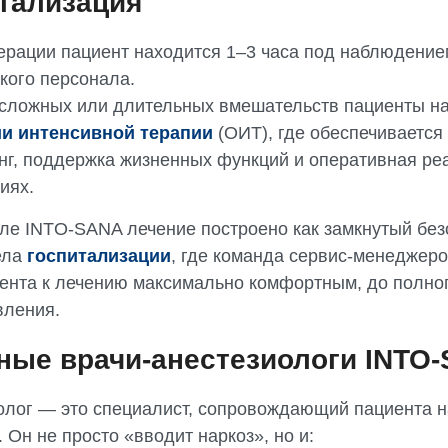
тализация
ерации пациент находится 1–3 часа под наблюдение
кого персонала.
 сложных или длительных вмешательств пациенты н
и интенсивной терапии
(ОИТ), где обеспечивается
нг, поддержка жизненных функций и оперативная ре
иях.
але INTO-SANA лечение построено как замкнутый бе
ела
госпитализации
, где команда сервис-менеджеро
иента к лечению максимально комфортным, до полно
вления.
ые врачи-анестезиологи INTO
олог — это специалист, сопровождающий пациента н
 Он не просто «вводит наркоз», но и: