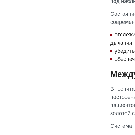
под набл
Состояни
современ
отслежи
дыхания
убедить
обеспеч
Межд
В госпит
построена
пациенто
золотой с
Система 