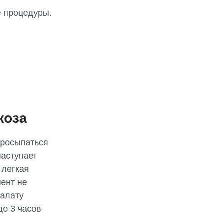
е процедуры.
коза
просыпаться
наступает
 легкая
иент не
палату
до 3 часов