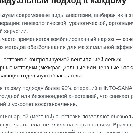
идуальный подход к каждому
ьзуем современные виды анестезии, выбирая их в з
перации: гинекологической, урологической, ортопед
й хирургии.
 часто применяется комбинированный наркоз — соч
их методов обезболивания для максимальной эффек
нестезия с контролируемой вентиляцией легких
рные методики (межфасциальные или нервные блок
вающие отдельную область тела
я такому подходу более 98% операций в INTO-SANA
иоидной или безопиоидной анестезией, что снижает 
ий и ускоряет восстановление.
егионарной (местной) анестезии позволяют обезбол
ную часть тела, не влияя на весь организм. Врач в
в области нервных сплетений, где зона становится