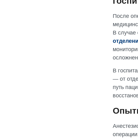
госпи
После оп
медицинс
В случае
отделени
монитори
осложнен
В госпит
— от отд
путь пац
восстано
Опытн
Анестези
операции.