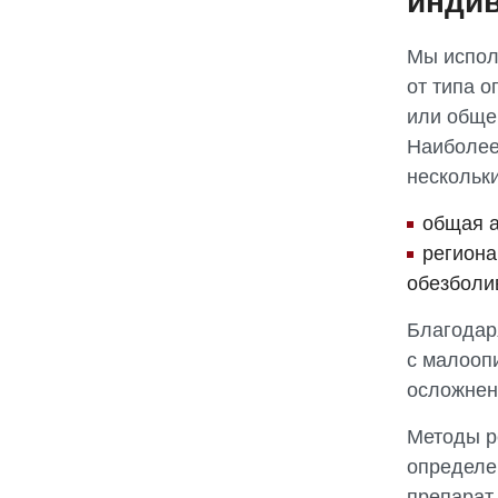
индив
Мы испол
от типа о
или обще
Наиболее
нескольк
общая а
региона
обезболи
Благодар
с малооп
осложнен
Методы р
определен
препарат 