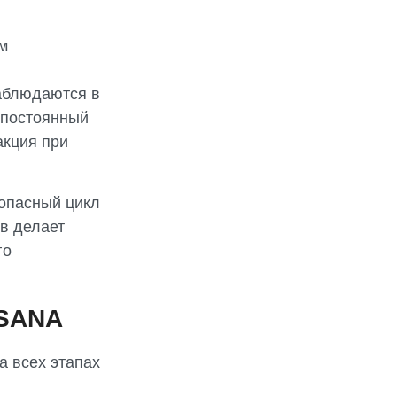
м
аблюдаются в
 постоянный
акция при
зопасный цикл
в делает
го
-SANA
а всех этапах