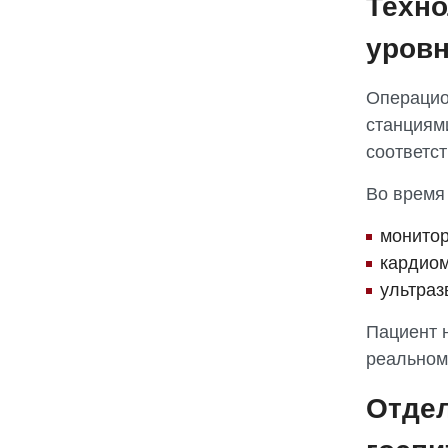
Техно
уров
Операцио
станциям
соответс
Во время
монитор
кардиом
ультраз
Пациент 
реальном
Отдел