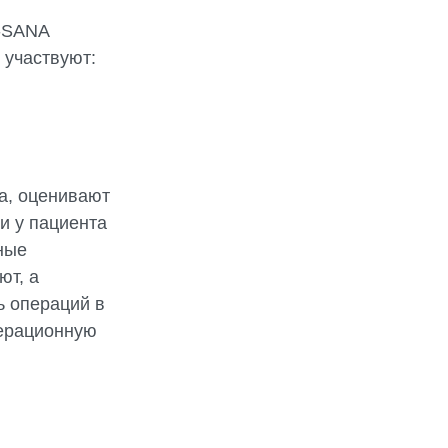
-SANA
 участвуют:
а, оценивают
и у пациента
ные
ют, а
ь операций в
перационную