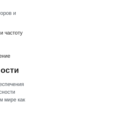
оров и
и частоту
ение
ости
беспечения
сности
м мире как