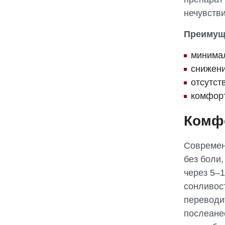
нечувств
Преимущ
минимал
снижени
отсутст
комфорт
Комфо
Современ
без боли
через 5–
сонливос
переводи
послеанес