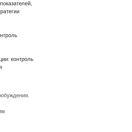
показателей,
тратегии
онтроль
ции: контроль
я
робуждения.
им