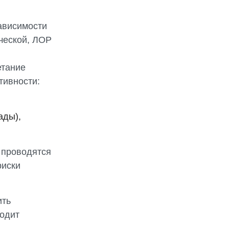
ависимости
ической, ЛОР
етание
тивности:
ады),
 проводятся
риски
ить
водит