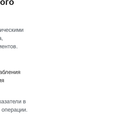
ого
ическими
а,
иентов.
лабления
ия
казатели в
 операции.