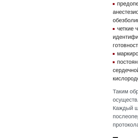
предопе
анестези
обезболи
четкие 
идентифи
готовнос
маркиро
постоян
сердечно
кислород
Таким об
осуществ
Каждый ш
послеопе
протокол