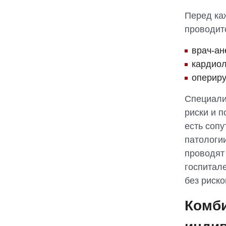
Перед ка
проводит
врач-ан
кардиол
оперир
Специали
риски и 
есть соп
патологи
проводят 
госпитал
без риско
Комб