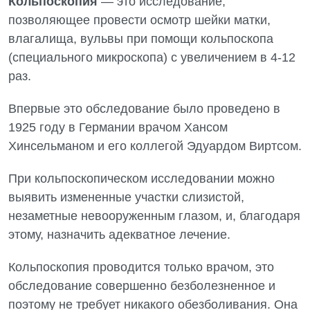
Кольпоскопия
— это исследование,
Диагностическое отделение
Диагностическое отделение
позволяющее провести осмотр шейки матки,
Энциклопедия
Компьютерная томография
влагалища, вульвы при помощи кольпоскопа
Дневной стационар
Программа лояльности
Магнитно-резонансная томография
(специального микроскопа) с увеличением в 4-12
Онкологическое отделение
раз.
Отзывы
Маммография
Отдел госпитализации
Впервые это обследование было проведено в
Видео
Нейросонография
Отделение интенсивной терапии
1925 году в Германии врачом Хансом
Декларирование
Рентгенография
Хинсельманом и его коллегой Эдуардом Виртсом.
Отделение кардиососудистой патологии и неврологии
Лечение острого инфаркта
УЗИ
При кольпоскопическом исследовании можно
Отделение неотложных состояний
Национальный скрининг здоровья 40+
Эндоскопическое отделение
выявить измененные участки слизистой,
Офтальмологическое отделение
незаметные невооруженным глазом, и, благодаря
Для взрослых
Украинский
этому, назначить адекватное лечение.
Педиатрическое отделение
Русский
Акушерство и гинекология
Скорая медицинская помощь
Кольпоскопия проводится только врачом, это
обследование совершенно безболезненное и
Аллергология, иммунология
Терапевтическое отделение
поэтому не требует никакого обезболивания. Она