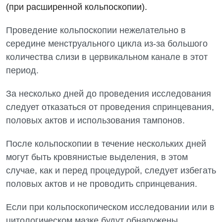
(при расширенной кольпоскопии).
Пульмонология
Проведение кольпоскопии нежелательно в
Сосудистая хирургия
середине менструального цикла из-за большого
Терапевтическое отделение
количества слизи в цервикальном канале в этот
период.
Терапия
За несколько дней до проведения исследования
Травматологическое отделение
следует отказаться от проведения спринцевания,
Урологическое отделение
половых актов и использования тампонов.
Урология
После кольпоскопии в течение нескольких дней
Физиотерапия
могут быть кровянистые выделения, в этом
случае, как и перед процедурой, следует избегать
Хирургическое отделение
половых актов и не проводить спринцевания.
Эндокринология
Если при кольпоскопическом исследовании или в
Для детей
цитологическом мазке будут обнаружены