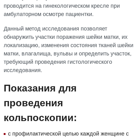
Андрология
Травматологическое отделение
проводится на гинекологическом кресле при
амбулаторном осмотре пациентки.
Бесплатные услуги
Урологическое отделение
Вакцинация
Данный метод исследования позволяет
Хирургическое отделение
обнаружить участки поражения шейки матки, их
Гастроэнтерология
Эндоскопическое отделение
локализацию, изменения состояния тканей шейки
Гинекологическое отделение
матки, влагалища, вульвы и определить участок,
требующий проведения гистологического
Дерматовенерология
исследования.
Диетология
Показания для
Дневной стационар
проведения
Кардиология
Кардиохирургия
кольпоскопии:
Маммология
с профилактической целью каждой женщине с
Медицинская психология