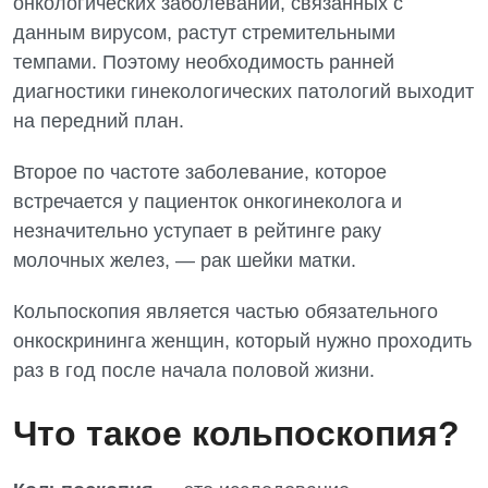
онкологических заболеваний, связанных с
данным вирусом, растут стремительными
темпами. Поэтому необходимость ранней
диагностики гинекологических патологий выходит
на передний план.
Второе по частоте заболевание, которое
встречается у пациенток онкогинеколога и
незначительно уступает в рейтинге раку
молочных желез, — рак шейки матки.
Кольпоскопия является частью обязательного
онкоскрининга женщин, который нужно проходить
Вакансии
раз в год после начала половой жизни.
Мероприятия БПР
Диагностика
Что такое кольпоскопия?
Интернатура
Ангиографические исследования
Гинекологическое отделение
Бесплатные операции