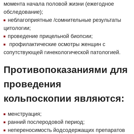
момента начала половой жизни (ежегодное
обследование);
Неврология
неблагоприятные /сомнительные результаты
Нейрохирургия
цитологии;
Онкологическое отделение
проведение прицельной биопсии;
профилактические осмотры женщин с
Ортопедия и травматология
сопутствующей гинекологической патологией.
Отделение интенсивной терапии
Противопоказаниями для
Отделение кардиососудистой патологии и неврологии
проведения
Отделение неотложных состояний
Оториноларингология
кольпоскопии являются:
Офтальмологическое отделение
менструация;
Педиатрическое отделение
ранний послеродовой период;
непереносимость йодсодержащих препаратов
Проктология