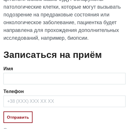
патологические клетки, которые могут вызывать
Детская аллергология
подозрение на предраковые состояния или
Детская гастроэнтерология
онкологическое заболевание, пациентка будет
направлена для прохождения дополнительных
Детская гинекология
исследований, например, биопсии.
Детская кардиоревматология
Записаться на приём
Детская неврология
Детская ортопедия и травматология
Имя
Детская оториноларингология
Детская офтальмология
Телефон
Детская урология
Детская хирургия
Детская эндокринология