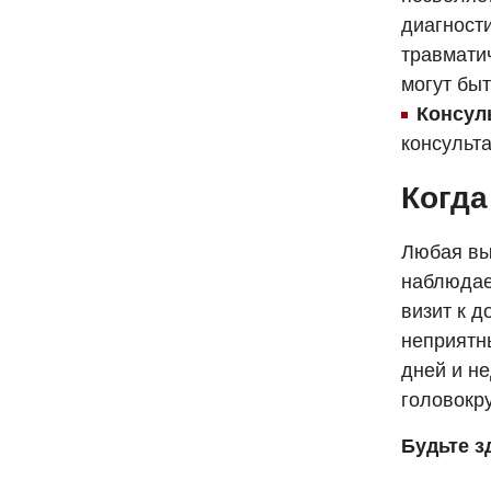
диагности
травмати
могут бы
Консул
консульт
Когда
Любая вы
наблюдае
визит к д
неприятн
дней и н
головокр
Будьте з