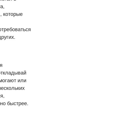
а,
, которые
потребоваться
ругих.
я
откладывай
омогают или
нескольких
я,
но быстрее.