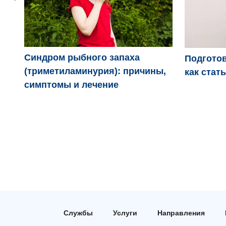
Синдром рыбного запаха
Подготов
(триметиламинурия): причины,
как стат
симптомы и лечение
Службы
Услуги
Направления