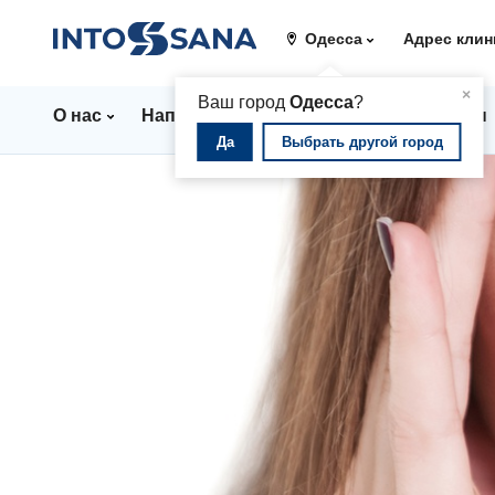
Одесса
Адрес клин
▲
×
Ваш город
Одесса
?
О нас
Направления
Стационар
Цены
Да
Выбрать другой город