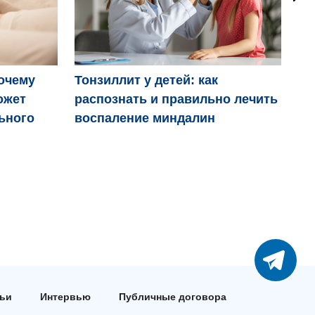
Ро
очему
Тонзиллит у детей: как
ожет
распознать и правильно лечить
ьного
воспаление миндалин
тьи
Интервью
Публичные договора