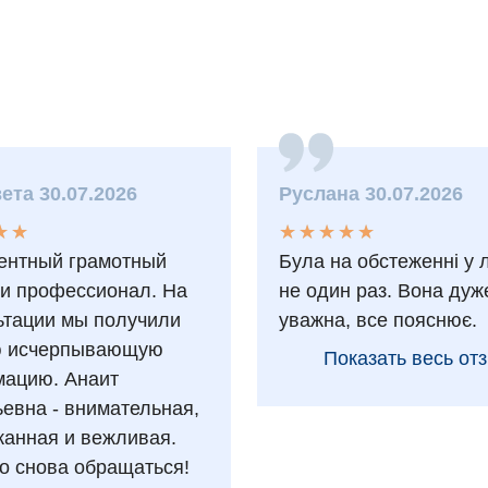
ета 30.07.2026
Руслана 30.07.2026
★
★
★
★
★
★
★
★
★
★
★
★
★
★
ентный грамотный
Була на обстеженні у 
 и профессионал. На
не один раз. Вона дуж
ьтации мы получили
уважна, все пояснює.
ю исчерпывающую
Показать весь от
ацию. Анаит
ьевна - внимательная,
анная и вежливая.
о снова обращаться!