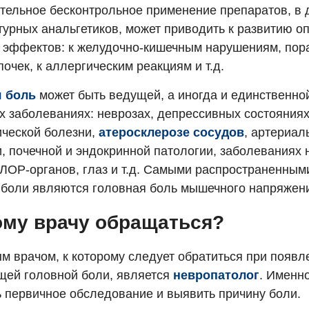
тельное бесконтрольное применение препаратов, в 
турных анальгетиков, может приводить к развитию о
 эффектов: к желудочно-кишечным нарушениям, по
почек, к аллергическим реакциям и т.д.
я боль
может быть ведущей, а иногда и единственно
х заболеваниях: неврозах, депрессивных состояниях
ической болезни,
атеросклерозе сосудов
, артериал
и, почечной и эндокринной патологии, заболеваниях
 ЛОР-органов, глаз и т.д. Самыми распространенны
 боли являются головная боль мышечного напряжени
ому врачу обращаться?
м врачом, к которому следует обратиться при появл
щей головной боли, является
невропатолог
. Именн
ь первичное обследование и выявить причину боли.