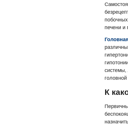
Самостоя
безрецеп
побочных
печени и 
Головна
различны
гипертон
гипотони
системы,
головной
К как
Первичны
беспокоя
назначит