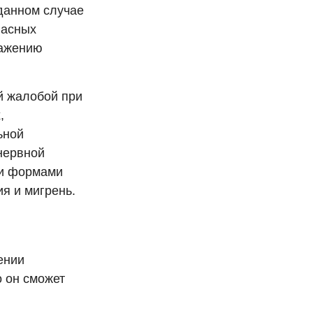
данном случае
пасных
ражению
й жалобой при
,
ьной
 нервной
ми формами
я и мигрень.
ении
о он сможет