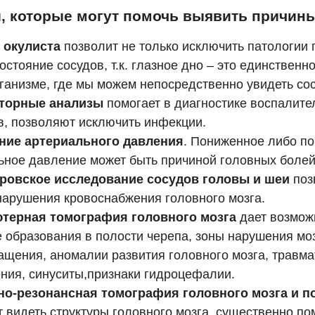
, которые могут помочь выявить причины
 окулиста
позволит не только исключить патологии г
остояние сосудов, т.к. глазное дно – это единственн
ганизме, где мы можем непосредственно увидеть со
торные анализы
помогает в диагностике воспалите
в, позволяют исключить инфекции.
ние артериального давления
. Пониженное либо п
ьное давление может быть причиной головных болей
ровское исследование сосудов
головы и шеи
поз
нарушения кровоснабжения головного мозга.
терная томография головного мозга
дает возмож
 образования в полости черепа, зоны нарушения мо
ащения, аномалии развития головного мозга, травма
ния, синуситы,признаки гидроцефалии.
но-резонансная томография головного мозга и п
 видеть структуры головного мозга, существенно по