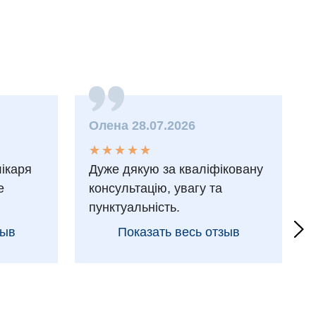
Олена 28.07.2026
★
★
★
★
★
★
★
★
★
★
лікаря
Дуже дякую за кваліфіковану
е
консультацію, увагу та
пунктуальність.
зыв
Показать весь отзыв