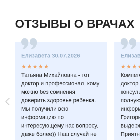
ОТЗЫВЫ О ВРАЧАХ
Елизавета 30.07.2026
Елизав
★
★
★
★
★
★
★
★
★
★
★
★
★
★
★
★
Татьяна Михайловна - тот
Компет
доктор и профессионал, кому
доктор
можно без сомнения
консул
доверить здоровье ребенка.
полну
Мы получили всю
информ
информацию по
Григор
интересующему нас вопросу,
выдерж
даже более)) Наш случай не
Приятн