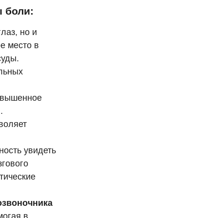
 боли:
лаз, но и
ое место в
суды.
льных
овышенное
.
воляет
ность увидеть
згового
тические
озвоночника
могая в