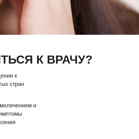
ТЬСЯ К ВРАЧУ?
ении к
тых стран
амолечением и
симптомы
асения