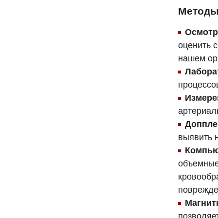
Методы
Осмотр
оценить с
нашем ор
Лабора
процессо
Измере
артериал
Доппле
выявить 
Компью
объемные
кровообр
поврежде
Магнит
позволяет