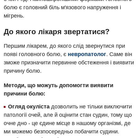
Гінекологічне відділення
болю є головний біль м'язового напруження і
Відео
Мамографія
мігрень.
Денний стаціонар
Декларування
Нейросонографія
Діагностичне відділення
До якого лікаря звертатися?
Лікування гострого інфаркту
Рентгенографія
Ендоскопічне відділення
Національний скринінг здоров’я 40+
Першим лікарем, до якого слід звернутися при
УЗД
Онкологічне відділлення
появі головного болю, є
невропатолог
. Саме він
зможе призначити первинне обстеження і виявити
Для дорослих
Українська
Офтальмологічне відділення
причину болю.
Російська
Акушерство і гінекологія
Педіатричне відділення
Методи, що можуть допомогти виявити
Алергологія, імунологія
Терапевтичне відділення
причини болю:
Андрологія
Травматологічне відділення
Огляд окуліста
дозволить не тільки виключити
Безоплатні послуги
патології очей, але й оцінити стан судин, тому що
Урологічне відділення
очне дно - це єдине місце в нашому організмі, де
Вакцинація
Хірургічне відділення
ми можемо безпосередньо побачити судини.
Відділення інтенсивної терапії