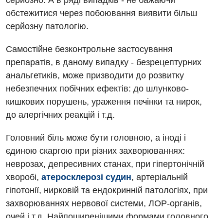
серйозно. А в ряді випадків - не бажаючи
обстежитися через побоювання виявити більш
серйозну патологію.
Самостійне безконтрольне застосування
препаратів, в даному випадку - безрецептурних
анальгетиків, може призводити до розвитку
небезпечних побічних ефектів: до шлунково-
Вакансії
кишкових порушень, ураження печінки та нирок,
до алергічних реакцій і т.д.
Заходи БПР
Діагностика
Інтернатура
Ангіографічні дослідження
Головний біль може бути головною, а іноді і
Відділ госпіталізації
єдиною скаргою при різних захворюваннях:
Безкоштовні операції
Діагностичне відділення
неврозах, депресивних станах, при гіпертонічній
Відділення кардіосудинної патології та неврології
Енциклопедія
Ендоскопічне відділення
хворобі,
атеросклерозі судин
, артеріальній
Відділення невідкладних станів
гіпотонії, нирковій та ендокринній патологіях, при
Програма лояльності
Комп’ютерна томографія
захворюваннях нервової системи, ЛОР-органів,
Відділення інтенсивної терапії
Відгуки
Магнітно-резонансна томографія
очей і т.д. Найпоширенішими формами головного