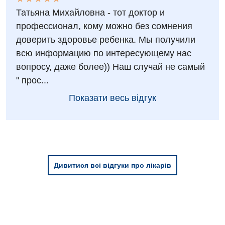
Татьяна Михайловна - тот доктор и
Дитяча ендокринологія
профессионал, кому можно без сомнения
Дитяча кардіоревматологія
доверить здоровье ребенка. Мы получили
всю информацию по интересующему нас
Дитяча неврологія
вопросу, даже более)) Наш случай не самый
Дитяча ортопедія і травматологія
" прос...
Дитяча оториноларингологія
Показати весь відгук
Дитяча офтальмологія
Дитяча урологія
Дитяча хірургія
Дивитися всі відгуки про лікарів
Педіатрія