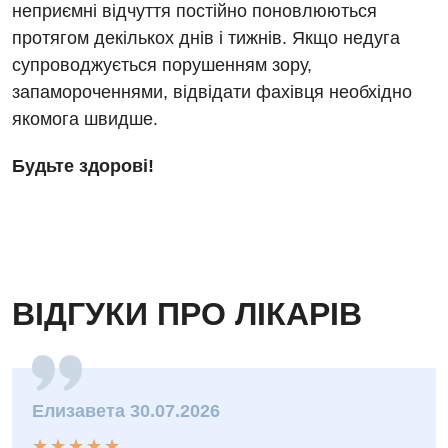
неприємні відчуття постійно поновлюються
Терапія
протягом декількох днів і тижнів. Якщо недуга
Травматологічне відділення
супроводжується порушенням зору,
запамороченнями, відвідати фахівця необхідно
Травматологія і ортопедія
якомога швидше.
Урологічне відділення
Будьте здорові!
Урологія
Фізіотерапія
Хірургічне відділення
ВІДГУКИ ПРО ЛІКАРІВ
Для дітей
Дитяча алергологія
Дитяча гастроентерологія
Елизавета 30.07.2026
Дитяча гінекологія
★
★
★
★
★
★
★
★
★
★