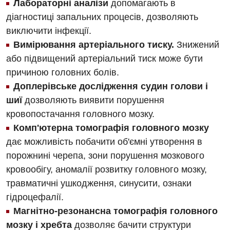
Швидка медична допомога
Лабораторні аналізи
допомагають в
діагностиці запальних процесів, дозволяють
Відділення кардіосудинної патології та неврології
виключити інфекції.
Відділення невідкладних станів
Вимірювання артеріального тиску.
Знижений
або підвищений артеріальний тиск може бути
Гастроентерологія
причиною головних болів.
Гінекологічне відділення
Доплерівське дослідження судин голови і
шиї
дозволяють виявити порушення
Денний стаціонар
кровопостачання головного мозку.
Дерматовенерологія
Комп'ютерна томографія головного мозку
дає можливість побачити об'ємні утворення в
Дієтологія
порожнині черепа, зони порушення мозкового
Ендокринологія
кровообігу, аномалії розвитку головного мозку,
травматичні ушкодження, синусити, ознаки
Кардіологія
гідроцефалії.
Кардіохірургія
Магнітно-резонансна томографія головного
мозку і хребта
дозволяє бачити структури
Мамологія