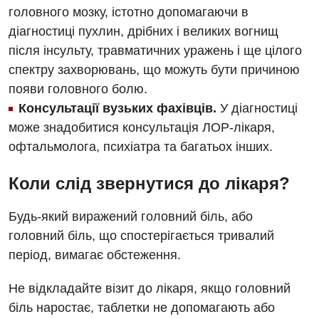
головного мозку, істотно допомагаючи в
Медична психологія
діагностиці пухлин, дрібних і великих вогнищ
після інсульту, травматичних уражень і ще цілого
Неврологія
спектру захворювань, що можуть бути причиною
Нейрохірургія
появи головного болю.
Консультації вузьких фахівців.
У діагностиці
Онкологічне відділлення
може знадобитися консультація ЛОР-лікаря,
Оториноларингологія
офтальмолога, психіатра та багатьох інших.
Офтальмологічне відділення
Коли слід звернутися до лікаря?
Педіатричне відділення
Будь-який виражений головний біль, або
Проктологія
головний біль, що спостерігається тривалий
Пульмонологія
період, вимагає обстеження.
Судинна хірургія
Не відкладайте візит до лікаря, якщо головний
біль наростає, таблетки не допомагають або
Терапевтичне відділення