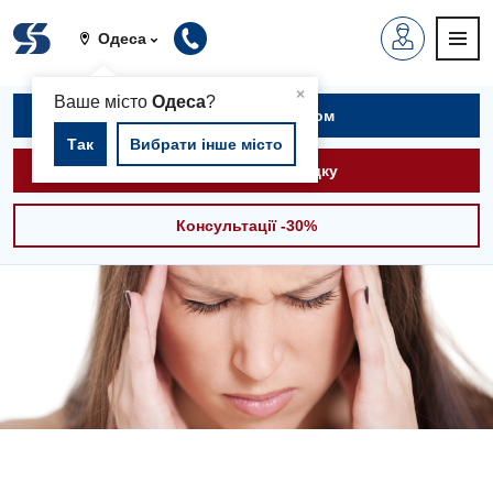
Одеса
▲
×
Ваше місто
Одеса
?
Записатися на прийом
Так
Вибрати інше місто
Викликати швидку
Консультації -30%