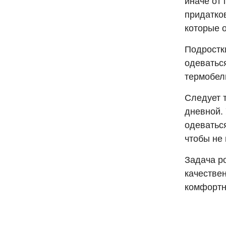
иначе от
придатко
которые 
Подростк
одеватьс
термобель
Следует 
дневной.
одеваться
чтобы не 
Задача р
качествен
комфортн