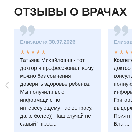
ОТЗЫВЫ О ВРАЧАХ
Елизавета 30.07.2026
Елизав
★
★
★
★
★
★
★
★
★
★
★
★
★
★
★
★
Татьяна Михайловна - тот
Компет
доктор и профессионал, кому
доктор
можно без сомнения
консул
доверить здоровье ребенка.
полну
Мы получили всю
информ
информацию по
Григор
интересующему нас вопросу,
выдерж
даже более)) Наш случай не
Приятн
самый " прос...
Благ...