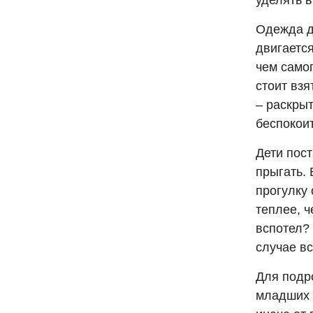
уделять 
Одежда д
двигается
чем само
стоит взя
– раскрыт
беспокоит
Дети пост
прыгать.
прогулку 
теплее, 
вспотел?
случае вс
Для подр
младших 