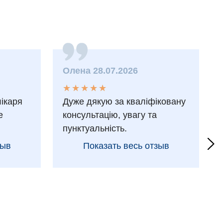
Олена 28.07.2026
★
★
★
★
★
★
★
★
★
★
лікаря
Дуже дякую за кваліфіковану
е
консультацію, увагу та
пунктуальність.
зыв
Показать весь отзыв