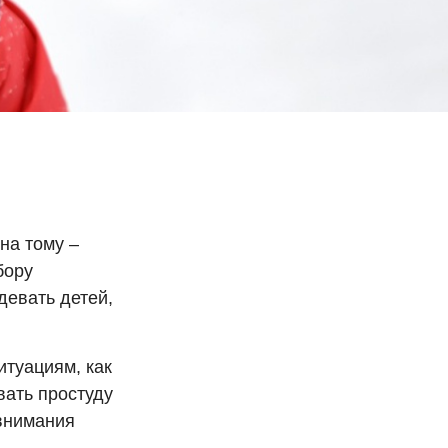
на тому –
бору
девать детей,
итуациям, как
вать простуду
 внимания