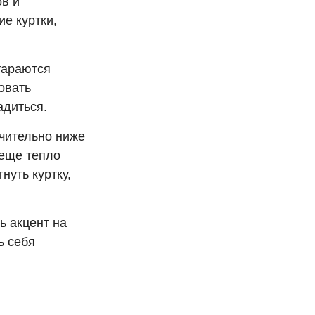
ов и
е куртки,
тараются
овать
адиться.
ачительно ниже
 еще тепло
нуть куртку,
ь акцент на
ь себя