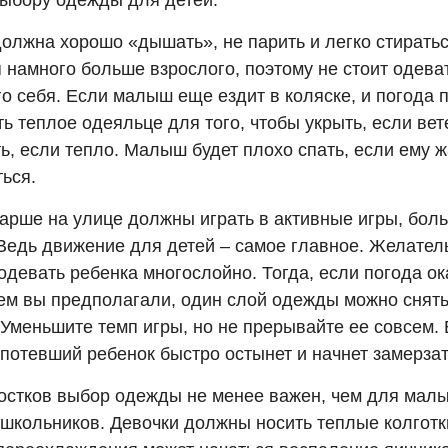
выбору одежды для детей.
олжна хорошо «дышать», не парить и легко стиратьс
 намного больше взрослого, поэтому не стоит одеват
го себя. Если малыш еще ездит в коляске, и погода 
ть теплое одеяльце для того, чтобы укрыть, если вет
ь, если тепло. Малыш будет плохо спать, если ему ж
ься.
арше на улице должны играть в активные игры, боль
 Ведь движение для детей – самое главное. Желател
одевать ребенка многослойно. Тогда, если погода о
чем вы предполагали, один слой одежды можно снят
 Уменьшите темп игры, но не прерывайте ее совсем.
потевший ребенок быстро остынет и начнет замерзат
остков выбор одежды не менее важен, чем для мал
школьников. Девочки должны носить теплые колготк