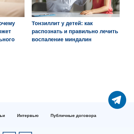
Ро
очему
Тонзиллит у детей: как
ожет
распознать и правильно лечить
ьного
воспаление миндалин
тьи
Интервью
Публичные договора