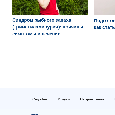
Синдром рыбного запаха
Подготов
(триметиламинурия): причины,
как стат
симптомы и лечение
Службы
Услуги
Направления