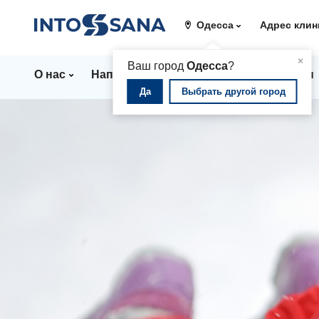
Одесса
Адрес клин
▲
×
Ваш город
Одесса
?
О нас
Направления
Стационар
Цены
Да
Выбрать другой город