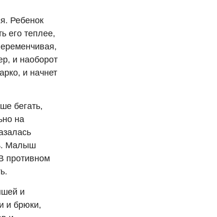
я. Ребенок
ь его теплее,
переменчивая,
ер, и наоборот
арко, и начнет
ше бегать,
ьно на
казалась
ь. Малыш
 В противном
ь.
ышей и
и и брюки,