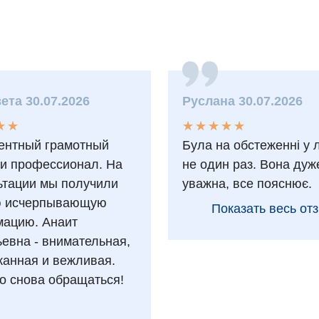
ета 30.07.2026
Руслана 30.07.2026
★
★
★
★
★
★
★
★
★
★
★
★
★
★
ентный грамотный
Була на обстеженні у 
 и профессионал. На
не один раз. Вона дуж
ьтации мы получили
уважна, все пояснює.
ю исчерпывающую
Показать весь от
ацию. Анаит
ьевна - внимательная,
анная и вежливая.
о снова обращаться!