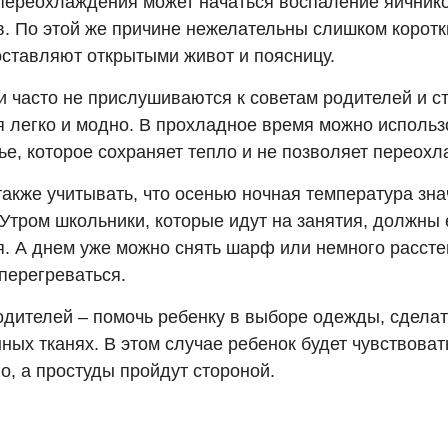
 переохлаждения может начаться воспаление яичник
в. По этой же причине нежелательны слишком коротки
оставляют открытыми живот и поясницу.
и часто не прислушиваются к советам родителей и с
я легко и модно. В прохладное время можно использ
е, которое сохраняет тепло и не позволяет переохл
также учитывать, что осенью ночная температура зн
 Утром школьники, которые идут на занятия, должны
. А днем уже можно снять шарф или немного расстег
перегреваться.
одителей – помочь ребенку в выборе одежды, сделат
ных тканях. В этом случае ребенок будет чувствоват
о, а простуды пройдут стороной.