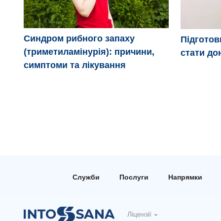
Синдром рибного запаху
Підготовк
(триметиламінурія): причини,
стати до
симптоми та лікування
Служби
Послуги
Напрямки
Ліцензії