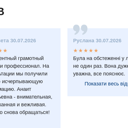
В
ета 30.07.2026
Руслана 30.07.2026
★
★
★
★
★
★
★
★
★
★
★
★
★
★
ентный грамотный
Була на обстеженні у 
 и профессионал. На
не один раз. Вона дуж
ьтации мы получили
уважна, все пояснює.
ю исчерпывающую
Показати весь від
ацию. Анаит
ьевна - внимательная,
анная и вежливая.
о снова обращаться!