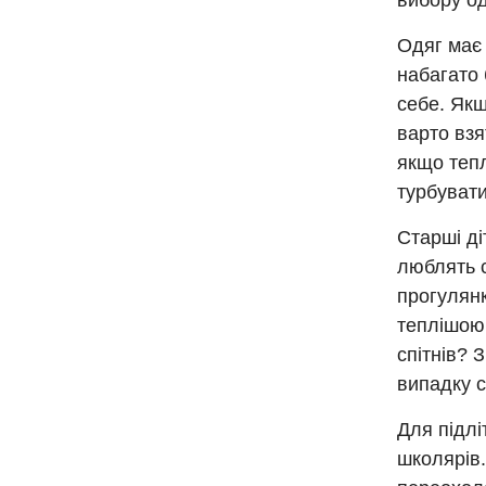
вибору од
Одяг має 
набагато 
себе. Якщ
варто взя
якщо тепл
турбувати
Старші ді
люблять с
прогулянк
теплішою,
спітнів? 
випадку с
Для підлі
школярів.