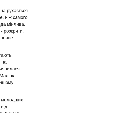
ина рухається
е, ніж самого
ода мінлива,
- розкрити,
 почне
гають,
 на
виявилася
. Малюк
 іншому
 і молодших
 від