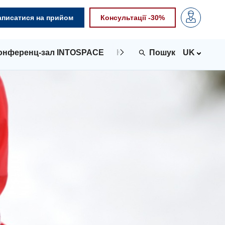
аписатися на прийом
Консультації -30%
онференц-зал INTOSPACE
Контакти
UK