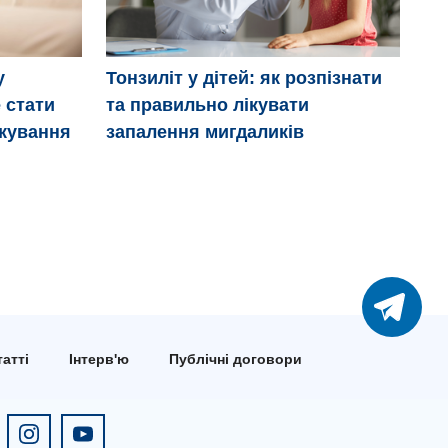
Мі
у
Тонзиліт у дітей: як розпізнати
 стати
та правильно лікувати
ікування
запалення мигдаликів
атті
Інтерв'ю
Публічні договори