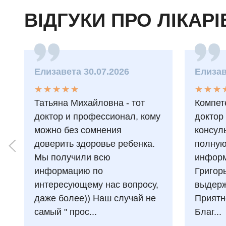
ВІДГУКИ ПРО ЛІКАРІ
Елизавета 30.07.2026
Елизав
★
★
★
★
★
★
★
★
★
★
★
★
★
★
★
★
Татьяна Михайловна - тот
Компет
доктор и профессионал, кому
доктор
можно без сомнения
консул
доверить здоровье ребенка.
полну
Мы получили всю
информ
информацию по
Григор
интересующему нас вопросу,
выдерж
даже более)) Наш случай не
Приятн
самый " прос...
Благ...