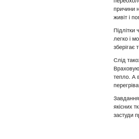
переохоло
причини н
живіт і по
Підлітки 
легко і м
зберігає 
Слід тако
Враховуюч
тепло. А 
перегріва
Завдання 
якісних т
застуди 