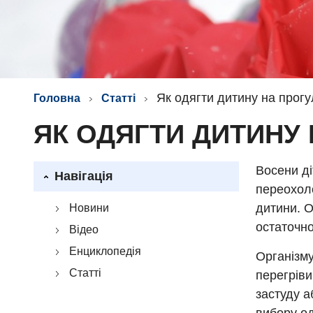
Як одягти дитину на прог
Головна
Статті
ЯК ОДЯГТИ ДИТИНУ
Восени ді
Навігація
переохол
дитини. О
Новини
остаточн
Відео
Енциклопедія
Організму
Статті
перегрів
застуду а