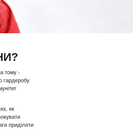
НИ?
а тому -
о гардеробу
мунітет
ях, як
вокувати
ваги приділяти