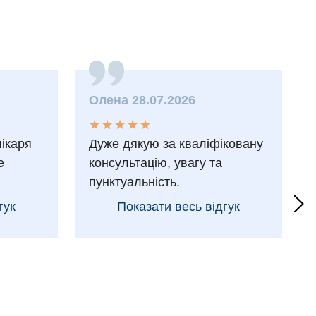
Олена 28.07.2026
★
★
★
★
★
★
★
★
★
★
лікаря
Дуже дякую за кваліфіковану
е
консультацію, увагу та
пунктуальність.
гук
Показати весь відгук