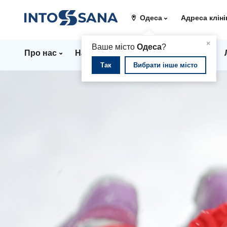
Одеса
Адреса кліні
▲
×
Ваше місто
Одеса
?
Про нас
Напрямки
Стаціонар
Ціни
Так
Вибрати інше місто