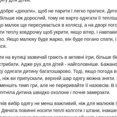
ягу для дітей.
добре «дихати», щоб не парити і легко пратися. Дит
більше ніж дорослий, тому не варто одягати її тепліш
о малюк ще пересувається в колясці, а на дворі пог
ти теплу ковдрочку щоб укрити, якщо вітер, і навпаки 
о. Якщо малюку буде жарко, він буде погано спати, і
ся.
ти на вулиці зазвичай грають в активні ігри, більше бі
трибати. Адже рух для дітей - найголовніше. Бажано
у одягати дитину багатошарово. Тоді, якщо погода 
 ніж ви припускали, верхній шар одягу можна зняти
Зменшіть темп гри, але не переривайте її назовсім. В
пітніла дитина швидко охолоне і почне замерзати.
тків вибір одягу не менш важливий, ніж для малюків
 Дівчата повинні носити теплі колготи і штани, інакше