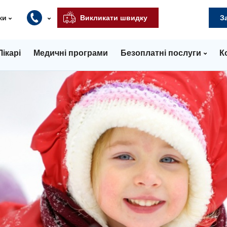
ки
Викликати швидку
З
Лікарі
Медичні програми
Безоплатні послуги
К