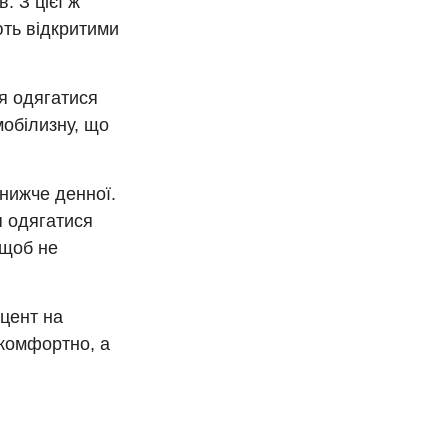
. З цієї ж
ють відкритими
ся одягатися
мобілизну, що
нижче денної.
я одягатися
 щоб не
кцент на
 комфортно, а