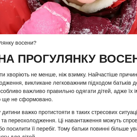
улянку восени?
 НА ПРОГУЛЯНКУ ВОСЕ
ти хворіють не менше, ніж взимку. Найчастіше причин
одження, викликане легковажним підходом батьків д
собливо важливо правильно одягати дітей, адже їх і
о ще не сформовано.
 дитини важко протистояти в таких стресових ситуаці
и та переохолодження. Ці навантаження можуть спро
бо посилити її перебіг. Тому батьки повинні більше у