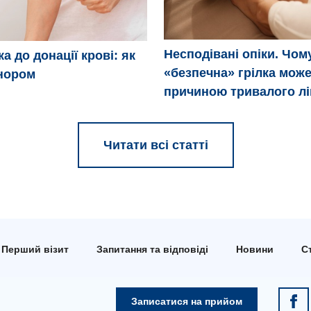
Несподівані опіки. Чом
а до донації крові: як
«безпечна» грілка може
нором
причиною тривалого л
Читати всі статті
Перший візит
Запитання та відповіді
Новини
Ст
Записатися на прийом