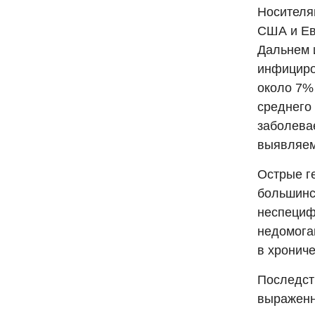
Носителям
США и Ев
Дальнем 
инфициро
около 7%
среднего
заболева
выявляем
Острые г
большинс
неспециф
недомога
в хронич
Последст
выраженно