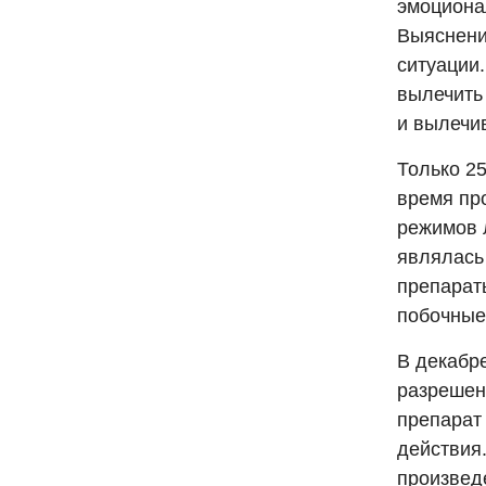
эмоциона
Выяснени
ситуации.
вылечить
и вылечи
Только 25
время пр
режимов 
являлась
препарат
побочные
В декабр
разрешен
препарат
действия
произвед