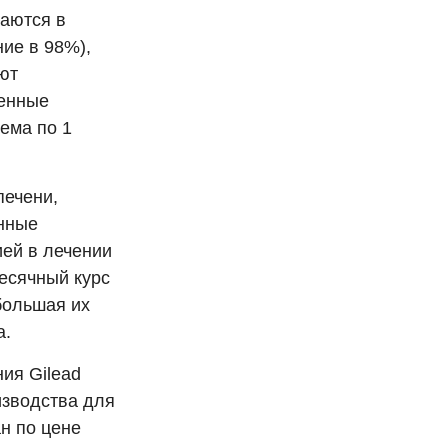
аются в
ие в 98%),
ют
менные
ема по 1
печени,
енные
ей в лечении
месячный курс
большая их
а.
ия Gilead
изводства для
н по цене