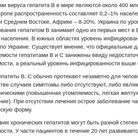
и вируса гепатита В в мире являются около 400 млн
ропе распространенность составляет 0,2–1% населе
и Среднем Востоке, Африке – 8-20%. Украина по ур
вания гепатитом В занимает одно из первых мест в 
 населения. В южных областях уровень инфицирова
 по Украине. Существует мнение, что официальные 
емости гепатитами В и С занижены ввиду недостаточ
ости, а реальный уровень инфицированности выше в
епатиты В, С обычно протекают незаметно для челов
тве случаев симптомы либо отсутствуют, либо явля
ическими (повышенная утомляемость, легкая желту
ние). При отсутствии лечения острое заболевание ч
ескую форму.
вия хронических гепатитов могут быть разной степен
сти. У части пациентов в течение 20 лет развивает