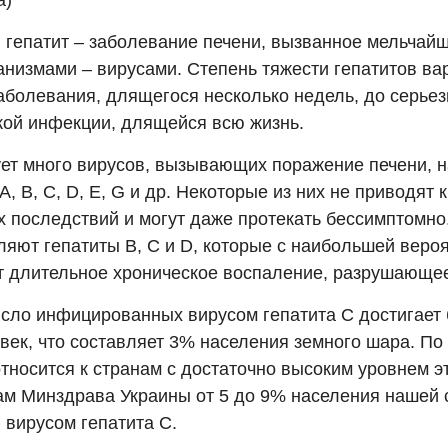
а)
 гепатит – заболевание печени, вызванное мельчай
анизмами – вирусами. Степень тяжести гепатитов вар
заболевания, длящегося несколько недель, до серье
кой инфекции, длящейся всю жизнь.
ет много вирусов, вызывающих поражение печени, 
А, В, С, D, Е, G и др. Некоторые из них не приводят 
х последствий и могут даже протекать бессимптомно
ляют гепатиты В, С и D, которые с наибольшей веро
 длительное хроническое воспаление, разрушающее
сло инфицированных вирусом гепатита С достигает 
овек, что составляет 3% населения земного шара. П
тносится к странам с достаточно высоким уровнем э
ам Минздрава Украины от 5 до 9% населения нашей 
 вирусом гепатита С.