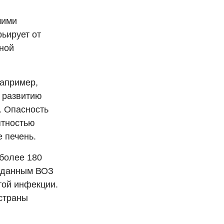
шими
ьирует от
зной
например,
к развитию
. Опасность
ятностью
 печень.
более 180
о данным ВОЗ
той инфекции.
страны