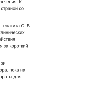
лечения. К
 страной со
гепатита С. В
клинических
ействия
я за короткий
при
ра, пока на
араты для