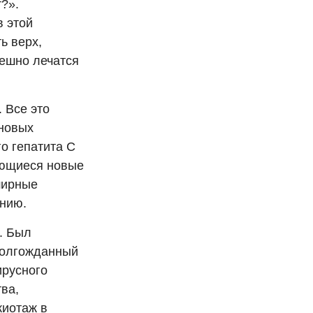
?».
в этой
ь верх,
пешно лечатся
 Все это
 новых
о гепатита С
яющиеся новые
ширные
ению.
. Был
долгожданный
ирусного
ва,
жиотаж в