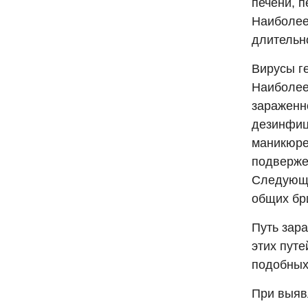
печени, п
Наиболее
длительн
Вирусы ге
Наиболее
зараженн
дезинфиц
маникюре
подверже
Следующи
общих бри
Путь зара
этих путе
подобных
При выяв