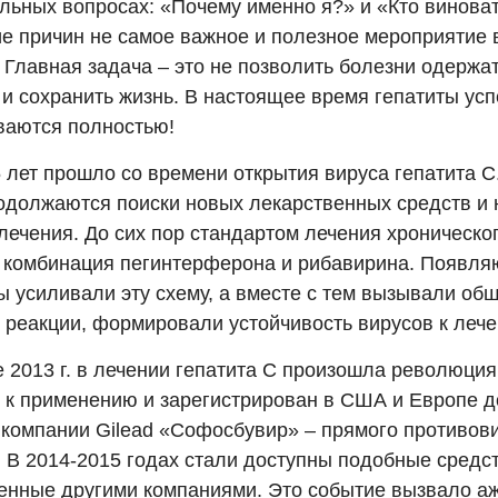
льных вопросах: «Почему именно я?» и «Кто виноват
е причин не самое важное и полезное мероприятие 
 Главная задача – это не позволить болезни одержат
 и сохранить жизнь. В настоящее время гепатиты ус
ваются полностью!
 лет прошло со времени открытия вируса гепатита С.
одолжаются поиски новых лекарственных средств и
лечения. До сих пор стандартом лечения хроническог
 комбинация пегинтерферона и рибавирина. Появл
ы усиливали эту схему, а вместе с тем вызывали об
 реакции, формировали устойчивость вирусов к леч
е 2013 г. в лечении гепатита С произошла революция
 к применению и зарегистрирован в США и Европе 
 компании Gilead «Софосбувир» – прямого противов
. В 2014-2015 годах стали доступны подобные средст
енные другими компаниями. Это событие вызвало а