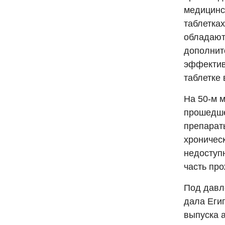
медицинс
таблетка
обладают
дополнит
эффектив
таблетке 
На 50-м 
прошедше
препарат
хроническ
недоступ
часть про
Под давл
дала Еги
выпуска 