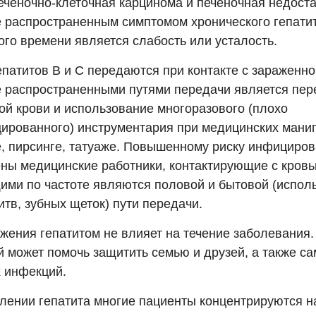
еченочно-клеточная карцинома и печеночная недоста
 распространенным симптомом хронического гепатит
ого времени является слабость или усталость.
патитов В и С передаются при контакте с зараженно
 распространенными путями передачи является пер
ой крови и использование многоразового (плохо
ированного) инструментария при медицинских мани
, пирсинге, татуаже. Повышенному риску инфициро
ны медицинские работники, контактирующие с кровь
ми по частоте являются половой и бытовой (испол
тв, зубных щеток) пути передачи.
жения гепатитом не влияет на течение заболевания.
й может помочь защитить семью и друзей, а также са
 инфекций.
лении гепатита многие пациенты концентрируются н