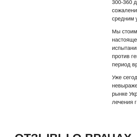
300-360 
сожалению
средним 
Мы стоим
настояще
испытани
против г
период в
Уже сего
невыраже
рынке Ук
лечения г