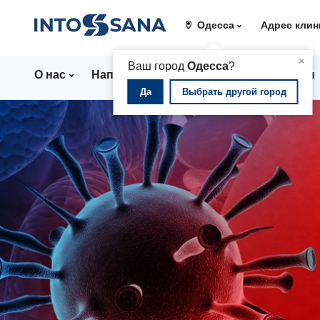
Одесса
Адрес клин
▲
×
Ваш город
Одесса
?
О нас
Направления
Стационар
Цены
Да
Выбрать другой город