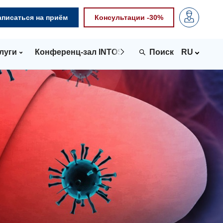
аписаться на приём
Консультации -30%
луги
Конференц-зал INTOSPACE
Контакты
RU