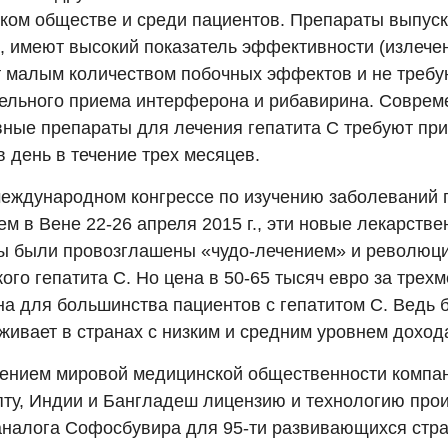
ком обществе и среди пациентов. Препараты выпуск
х, имеют высокий показатель эффективности (излечен
 малым количеством побочных эффектов и не требу
ельного приема интерферона и рибавирина. Совре
ные препараты для лечения гепатита С требуют при
в день в течение трех месяцев.
международном конгрессе по изучению заболеваний 
м в Вене 22-26 апреля 2015 г., эти новые лекарств
ы были провозглашены «чудо-лечением» и революци
ого гепатита С. Но цена в 50-65 тысяч евро за трех
на для большинства пациентов с гепатитом С. Ведь 
живает в странах с низким и средним уровнем доход
ением мировой медицинской общественности компан
пту, Индии и Бангладеш лицензию и технологию про
аналога Софосбувира для 95-ти развивающихся стра