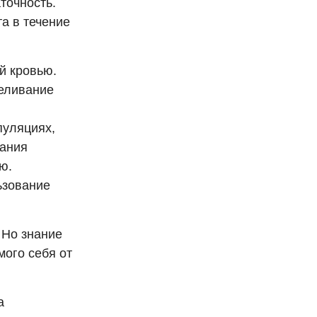
точность.
а в течение
й кровью.
еливание
пуляциях,
вания
ю.
ьзование
 Но знание
мого себя от
а