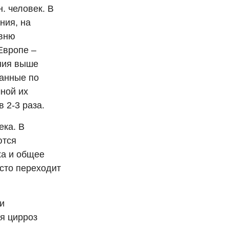
. человек. В
ния, на
овню
Европе –
ния выше
данные по
ной их
 2-3 раза.
ека. В
ются
ха и общее
асто переходит
и
ся цирроз