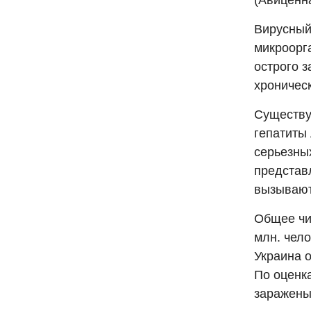
(Авиценн
Вирусный
микроорг
острого 
хроничес
Существу
гепатиты 
серьезны
представ
вызывают
Общее чи
млн. чел
Украина о
По оценк
заражены