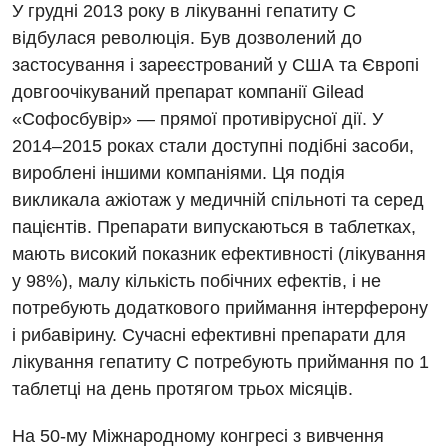
У грудні 2013 року в лікуванні гепатиту С
Урологічне відділення
відбулася революція. Був дозволений до
Урологія
застосування і зареєстрований у США та Європі
довгоочікуваний препарат компанії Gilead
Фізіотерапія
«Софосбувір» — прямої противірусної дії. У
Хірургічне відділення
2014–2015 роках стали доступні подібні засоби,
вироблені іншими компаніями. Ця подія
Для дітей
викликала ажіотаж у медичній спільноті та серед
пацієнтів. Препарати випускаються в таблетках,
Дитяча алергологія
мають високий показник ефективності (лікування
Дитяча гастроентерологія
у 98%), малу кількість побічних ефектів, і не
потребують додаткового приймання інтерферону
Дитяча гінекологія
і рибавірину. Сучасні ефективні препарати для
Дитяча ендокринологія
лікування гепатиту С потребують приймання по 1
таблетці на день протягом трьох місяців.
Дитяча кардіоревматологія
Дитяча неврологія
На 50-му Міжнародному конгресі з вивчення