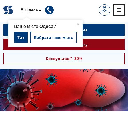
Одеса
▲
×
Ваше місто
Одеса
?
Записатися на прийом
Так
Вибрати інше місто
Викликати швидку
Консультації -30%