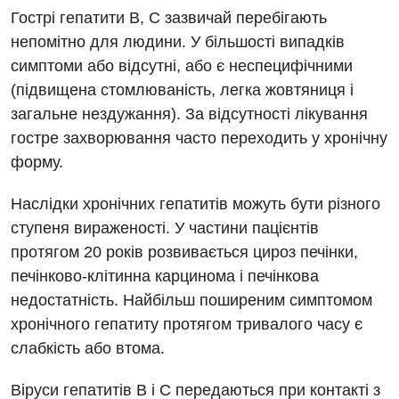
Ендоскопічне відділення
Національний скринінг здоров’я 40+
Гострі гепатити В, С зазвичай перебігають
УЗД
непомітно для людини. У більшості випадків
Онкологічне відділлення
симптоми або відсутні, або є неспецифічними
Для дорослих
Українська
Офтальмологічне відділення
(підвищена стомлюваність, легка жовтяниця і
Російська
Акушерство і гінекологія
загальне нездужання). За відсутності лікування
Педіатричне відділення
гостре захворювання часто переходить у хронічну
Алергологія, імунологія
Терапевтичне відділення
форму.
Андрологія
Травматологічне відділення
Наслідки хронічних гепатитів можуть бути різного
Безоплатні послуги
Урологічне відділення
ступеня вираженості. У частини пацієнтів
протягом 20 років розвивається цироз печінки,
Вакцинація
Хірургічне відділення
печінково-клітинна карцинома і печінкова
Відділення інтенсивної терапії
Швидка медична допомога
недостатність. Найбільш поширеним симптомом
хронічного гепатиту протягом тривалого часу є
Відділення кардіосудинної патології та неврології
слабкість або втома.
Відділення невідкладних станів
Віруси гепатитів В і С передаються при контакті з
Гастроентерологія