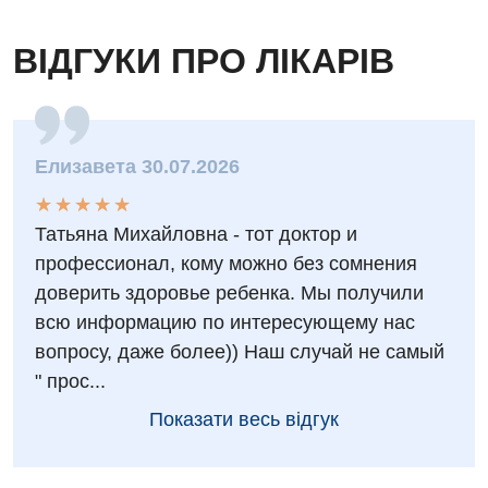
ВІДГУКИ ПРО ЛІКАРІВ
Елизавета 30.07.2026
★
★
★
★
★
★
★
★
★
★
Татьяна Михайловна - тот доктор и
профессионал, кому можно без сомнения
доверить здоровье ребенка. Мы получили
всю информацию по интересующему нас
вопросу, даже более)) Наш случай не самый
" прос...
Показати весь відгук