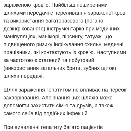
зараженою кров'ю. Найбільш поширеними
Гінекологічне відділення
шляхами передачі є переливання зараженої крові
та використання багаторазового (погано
Денний стаціонар
дезінфікованого) інструментарію при медичних
Дерматовенерологія
маніпуляціях, манікюрі, пірсингу, татуажі. До
підвищеного ризику інфікування схильні медичні
Дієтологія
працівники, які контактують із кров'ю. Наступними
Ендокринологія
за частотою є статевий та побутовий
(використання загальних бритв, зубних щіток)
Кардіологія
шляхи передачі.
Кардіохірургія
Шлях зараження гепатитом не впливає на перебіг
Мамологія
захворювання. Але знання цих шляхів може
Медична психологія
допомогти захистити сім'ю та друзів, а також
самого себе від подібних інфекцій.
Неврологія
При виявленні гепатиту багато пацієнтів
Нейрохірургія