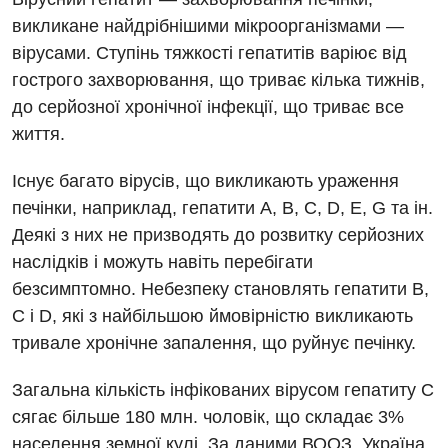
викликане найдрібнішими мікроорганізмами —
вірусами. Ступінь тяжкості гепатитів варіює від
гострого захворювання, що триває кілька тижнів,
до серйозної хронічної інфекції, що триває все
життя.
Існує багато вірусів, що викликають ураження
печінки, наприклад, гепатити А, В, С, D, Е, G та ін.
Деякі з них не призводять до розвитку серйозних
наслідків і можуть навіть перебігати
безсимптомно. Небезпеку становлять гепатити В,
С і D, які з найбільшою ймовірністю викликають
тривале хронічне запалення, що руйнує печінку.
Загальна кількість інфікованих вірусом гепатиту С
сягає більше 180 млн. чоловік, що складає 3%
населення земної кулі. За даними ВООЗ, Україна