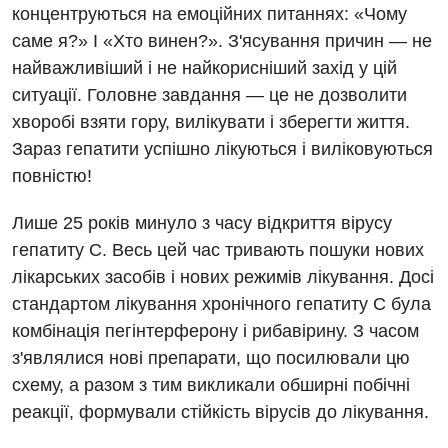
концентруються на емоційних питаннях: «Чому
Онкологічне відділлення
саме я?» І «Хто винен?». З'ясування причин — не
найважливіший і не найкорисніший захід у цій
Оториноларингологія
ситуації. Головне завдання — це не дозволити
Офтальмологічне відділення
хворобі взяти гору, вилікувати і зберегти життя.
Педіатричне відділення
Зараз гепатити успішно лікуються і виліковуються
повністю!
Проктологія
Лише 25 років минуло з часу відкриття вірусу
Пульмонологія
гепатиту С. Весь цей час тривають пошуки нових
Судинна хірургія
лікарських засобів і нових режимів лікування. Досі
стандартом лікування хронічного гепатиту С була
Терапевтичне відділення
комбінація пегінтерферону і рибавірину. З часом
Терапія
з'являлися нові препарати, що посилювали цю
схему, а разом з тим викликали обширні побічні
Травматологічне відділення
реакції, формували стійкість вірусів до лікування.
Травматологія і ортопедія