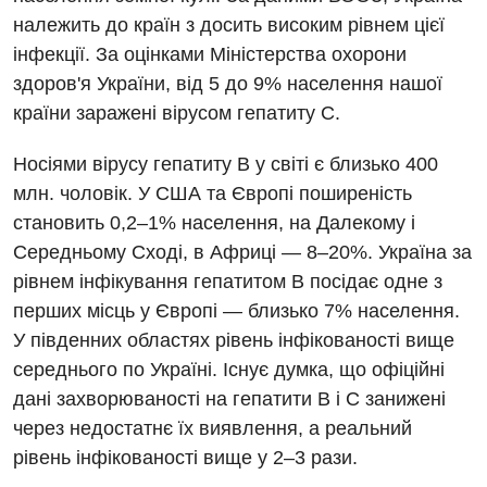
належить до країн з досить високим рівнем цієї
інфекції. За оцінками Міністерства охорони
Вакансії
здоров'я України, від 5 до 9% населення нашої
країни заражені вірусом гепатиту С.
Заходи БПР
Діагностика
Носіями вірусу гепатиту В у світі є близько 400
Інтернатура
Ангіографічні дослідження
Відділ госпіталізації
млн. чоловік. У США та Європі поширеність
Безкоштовні операції
Діагностичне відділення
становить 0,2–1% населення, на Далекому і
Відділення кардіосудинної патології та неврології
Середньому Сході, в Африці — 8–20%. Україна за
Енциклопедія
Ендоскопічне відділення
Відділення невідкладних станів
рівнем інфікування гепатитом В посідає одне з
Програма лояльності
Комп’ютерна томографія
перших місць у Європі — близько 7% населення.
Відділення інтенсивної терапії
У південних областях рівень інфікованості вище
Відгуки
Магнітно-резонансна томографія
Гінекологічне відділення
середнього по Україні. Існує думка, що офіційні
Відео
Мамографія
дані захворюваності на гепатити В і С занижені
Денний стаціонар
Декларування
через недостатнє їх виявлення, а реальний
Нейросонографія
Діагностичне відділення
рівень інфікованості вище у 2–3 рази.
Лікування гострого інфаркту
Рентгенографія