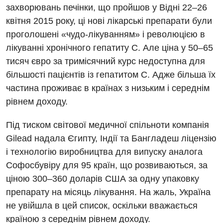
захворювань печінки, що пройшов у Відні 22–26
Дитяча ортопедія і травматологія
квітня 2015 року, ці нові лікарські препарати були
Дитяча оториноларингологія
проголошені «чудо-лікуванням» і революцією в
лікуванні хронічного гепатиту С. Але ціна у 50–65
Дитяча офтальмологія
тисяч євро за тримісячний курс недоступна для
Дитяча урологія
більшості пацієнтів із гепатитом С. Адже більша їх
частина проживає в країнах з низьким і середнім
Дитяча хірургія
рівнем доходу.
Педіатрія
Під тиском світової медичної спільноти компанія
Gilead надала Єгипту, Індії та Бангладеш ліцензію
і технологію виробництва для випуску аналога
Софосбувіру для 95 країн, що розвиваються, за
ціною 300–360 доларів США за одну упаковку
препарату на місяць лікування. На жаль, Україна
не увійшла в цей список, оскільки вважається
країною з середнім рівнем доходу.