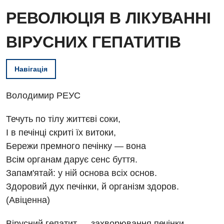
РЕВОЛЮЦІЯ В ЛІКУВАННІ
ВІРУСНИХ ГЕПАТИТІВ
Навігація
Володимир РЕУС
Течуть по тілу життєві соки,
І в печінці скриті їх витоки,
Бережи премного печінку — вона
Всім органам дарує сенс буття.
Запам'ятай: у ній основа всіх основ.
Здоровий дух печінки, й організм здоров.
(Авіценна)
Вірусний гепатит — захворювання печінки,