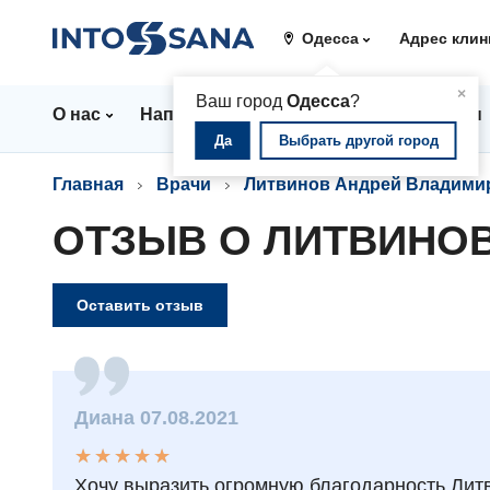
Одесса
Адрес клин
▲
×
Ваш город
Одесса
?
О нас
Направления
Стационар
Цены
Да
Выбрать другой город
Главная
Врачи
Литвинов Андрей Владими
ОТЗЫВ О ЛИТВИНО
Оставить отзыв
Диана 07.08.2021
★
★
★
★
★
★
★
★
★
★
Хочу выразить огромную благодарность Литв