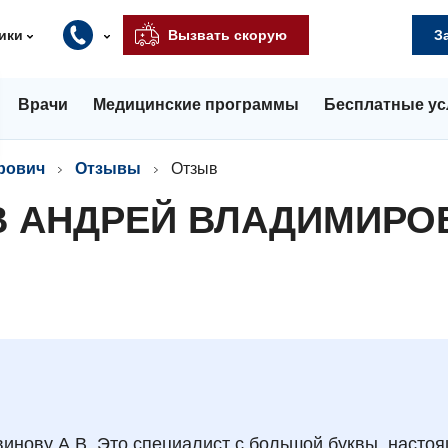
ики
Вызвать скорую
З
Врачи
Медицинские программы
Бесплатные ус
рович
Отзывы
Отзыв
В АНДРЕЙ ВЛАДИМИРО
инову А.В. Это специалист с большой буквы, насто