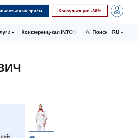
аписаться на приём
Консультации -30%
луги
Конференц-зал INTOSPACE
Контакты
RU
ВИЧ
ящий