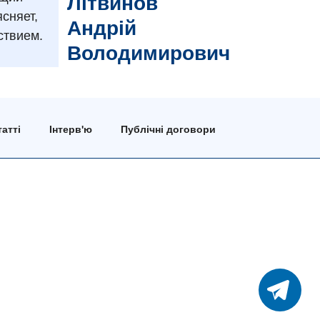
Літвинов
сняет,
Андрій
ствием.
Володимирович
атті
Інтерв'ю
Публічні договори