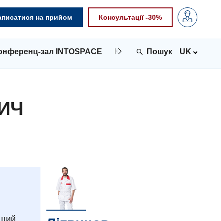
аписатися на прийом
Консультації -30%
онференц-зал INTOSPACE
Контакти
UK
ИЧ
ящий