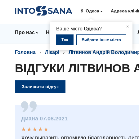
Одеса
Адреса кліні
▲
×
Ваше місто
Одеса
?
Про нас
Напрямки
Стаціонар
Ціни
Так
Вибрати інше місто
Головна
Лікарі
Літвинов Андрій Володими
ВІДГУКИ ЛІТВИНОВ
Залишити відгук
Диана 07.08.2021
★
★
★
★
★
★
★
★
★
★
Хочу выразить огромную благодарность Литв