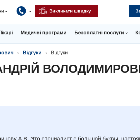
ки
Викликати швидку
З
Лікарі
Медичні програми
Безоплатні послуги
К
рович
Відгуки
Відгуки
 АНДРІЙ ВОЛОДИМИРОВ
инову А.В. Это специалист с большой буквы, насто