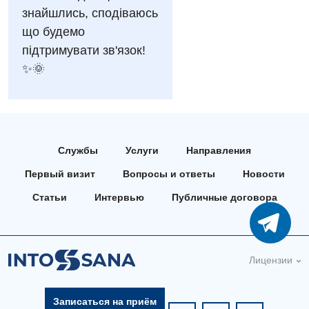
Национальный скрининг здоровья 40+
Эндоскопическое отделение
знайшлись, сподіваюсь
Офтальмологическое отделение
що будемо
Для взрослых
Украинский
підтримувати зв'язок!
Педиатрическое отделение
✨🌞
Русский
Акушерство и гинекология
Скорая медицинская помощь
Аллергология, иммунология
Терапевтическое отделение
Андрология
Травматологическое отделение
Службы
Услуги
Направления
Бесплатные услуги
Урологическое отделение
Первый визит
Вопросы и ответы
Новости
Вакцинация
Хирургическое отделение
Статьи
Интервью
Публичные договора
Гастроэнтерология
Эндоскопическое отделение
Гинекологическое отделение
Лицензии
Дерматовенерология
Диетология
Записаться на приём