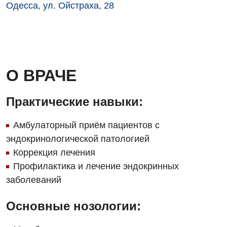
Одесса, ул. Ойстраха, 28
Офтальмологическое отделение
Для взрослых
Украинский
Педиатрическое отделение
Русский
Акушерство и гинекология
Скорая медицинская помощь
Аллергология, иммунология
Терапевтическое отделение
О ВРАЧЕ
Андрология
Травматологическое отделение
Практические навыки:
Бесплатные услуги
Урологическое отделение
Амбулаторный приём пациентов с
Вакцинация
Хирургическое отделение
эндокринологической патологией
Гастроэнтерология
Эндоскопическое отделение
Коррекция лечения
Профилактика и лечение эндокринных
Гинекологическое отделение
заболеваний
Дерматовенерология
Основные нозологии:
Диетология
Дневной стационар