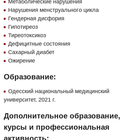
Метаболические нарушения
Нарушения менструального цикла
Кардиология
Гендерная дисфория
Кардиохирургия
Гипотиреоз
Тиреотоксикоз
Маммология
Дефицитные состояния
Медицинская психология
Сахарный диабет
Ожирение
Неврология
Нейрохирургия
Образование:
Онкологическое отделение
Одесский национальный медицинский
университет, 2021 г.
Ортопедия и травматология
Отделение интенсивной терапии
Дополнительное образование,
Отделение кардиососудистой патологии и неврологии
курсы и профессиональная
активность:
Отделение неотложных состояний