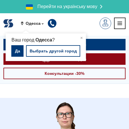
Перейти на українську мову
Одесса
▲
×
Ваш город
Одесса
?
Записаться на приём
Да
Выбрать другой город
Вызвать скорую
Консультации -30%