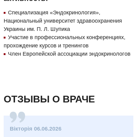
Оториноларингология
Специализация «Эндокринология»,
Национальный университет здравоохранения
Офтальмологическое отделение
Украины им. П. Л. Шупика
Педиатрическое отделение
Участие в профессиональных конференциях,
прохождение курсов и тренингов
Проктология
Член Европейской ассоциации эндокринологов
Пульмонология
Сосудистая хирургия
Терапевтическое отделение
Терапия
ОТЗЫВЫ О ВРАЧЕ
Травматологическое отделение
Урологическое отделение
Вікторія 06.06.2026
Урология