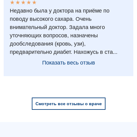
★
★
★
★
★
★
★
★
★
★
Физиотерапия
Недавно была у доктора на приёме по
поводу высокого сахара. Очень
Хирургическое отделение
внимательный доктор. Задала много
Эндокринология
уточняющих вопросов, назначены
дообследования (кровь, узи),
Для детей
предварительно диабет. Нахожусь в ста...
Детская аллергология
Показать весь отзыв
Детская гастроэнтерология
Детская гинекология
Детская кардиоревматология
Смотреть все отзывы о враче
Детская неврология
Детская ортопедия и травматология
Детская оториноларингология