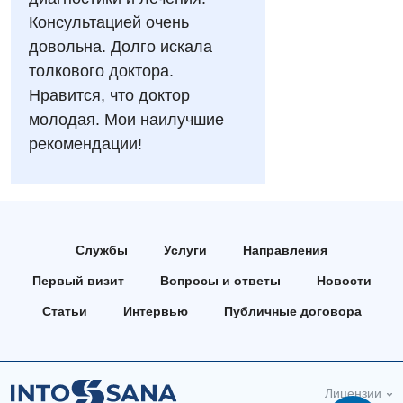
УЗИ
Отделение неотложных состояний
Консультацией очень
Национальный скрининг здоровья 40+
Эндоскопическое отделение
довольна. Долго искала
Офтальмологическое отделение
толкового доктора.
Для взрослых
Украинский
Педиатрическое отделение
Нравится, что доктор
молодая. Мои наилучшие
Русский
Акушерство и гинекология
Скорая медицинская помощь
рекомендации!
Аллергология, иммунология
Терапевтическое отделение
Андрология
Травматологическое отделение
Бесплатные услуги
Урологическое отделение
Службы
Услуги
Направления
Вакцинация
Хирургическое отделение
Первый визит
Вопросы и ответы
Новости
Гастроэнтерология
Эндоскопическое отделение
Статьи
Интервью
Публичные договора
Гинекологическое отделение
Дерматовенерология
Лицензии