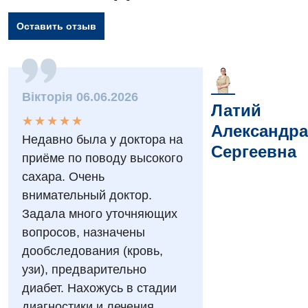
Оставить отзыв
Вакансии
Мероприятия БПР
Диагностика
Вікторія 06.06.2026
Латий
Интернатура
Ангиографические исследования
★
★
★
★
★
★
★
★
★
★
Александра
Гинекологическое отделение
Недавно была у доктора на
Бесплатные операции
Диагностическое отделение
Сергеевна
приёме по поводу высокого
Диагностическое отделение
Энциклопедия
Компьютерная томография
сахара. Очень
Дневной стационар
внимательный доктор.
Программа лояльности
Магнитно-резонансная томография
Задала много уточняющих
Онкологическое отделение
Отзывы
Маммография
вопросов, назначены
Отдел госпитализации
дообследования (кровь,
Видео
Нейросонография
узи), предварительно
Отделение интенсивной терапии
Декларирование
Рентгенография
диабет. Нахожусь в стадии
Отделение кардиососудистой патологии и неврологии
Лечение острого инфаркта
диагностики и лечения.