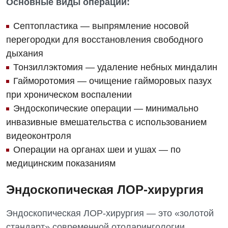
Основные виды операций:
Диетология
Септопластика — выпрямление носовой
Дневной стационар
перегородки для восстановления свободного
дыхания
Кардиология
Тонзиллэктомия — удаление небных миндалин
Кардиохирургия
Гайморотомия — очищение гайморовых пазух
при хроническом воспалении
Маммология
Эндоскопические операции — минимально
Медицинская психология
инвазивные вмешательства с использованием
видеоконтроля
Неврология
Операции на органах шеи и ушах — по
Нейрохирургия
медицинским показаниям
Онкологическое отделение
Эндоскопическая ЛОР-хирургия
Ортопедия и травматология
Эндоскопическая ЛОР-хирургия — это «золотой
Отделение интенсивной терапии
стандарт» современной отоларингологии.