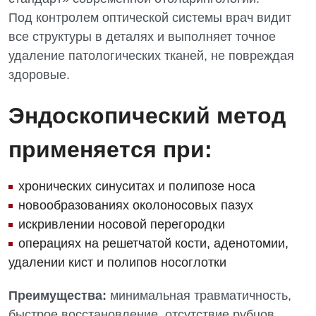
Под контролем оптической системы врач видит
Отделение кардиососудистой патологии и неврологии
все структуры в деталях и выполняет точное
Отделение неотложных состояний
удаление патологических тканей, не повреждая
Оториноларингология
здоровые.
Офтальмологическое отделение
Эндоскопический метод
Педиатрическое отделение
применяется при:
Проктология
хронических синуситах и полипозе носа
Пульмонология
новообразованиях околоносовых пазух
Сосудистая хирургия
искривлении носовой перегородки
операциях на решетчатой кости, аденотомии,
Терапевтическое отделение
удалении кист и полипов носоглотки
Терапия
Преимущества:
минимальная травматичность,
Травматологическое отделение
быстрое восстановление, отсутствие рубцов.