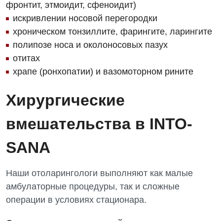
Отделение кардиососудистой патологии и неврологии
фронтит, этмоидит, сфеноидит)
Лечение острого инфаркта
УЗИ
искривлении носовой перегородки
Отделение неотложных состояний
Национальный скрининг здоровья 40+
хроническом тонзиллите, фарингите, ларингите
Эндоскопическое отделение
Офтальмологическое отделение
полипозе носа и околоносовых пазух
отитах
Для взрослых
Украинский
Педиатрическое отделение
храпе (ронхопатии) и вазомоторном рините
Русский
Акушерство и гинекология
Скорая медицинская помощь
Хирургические
Аллергология, иммунология
Терапевтическое отделение
Андрология
вмешательства в INTO-
Травматологическое отделение
Бесплатные услуги
Урологическое отделение
SANA
Вакцинация
Хирургическое отделение
Наши отоларингологи выполняют как малые
Гастроэнтерология
Эндоскопическое отделение
амбулаторные процедуры, так и сложные
Гинекологическое отделение
операции в условиях стационара.
Дерматовенерология