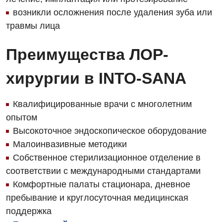
Детская ортопедия и травматология
возникли осложнения после удаления зуба или
травмы лица
Детская оториноларингология
Детская офтальмология
Преимущества ЛОР-
Детская урология
хирургии в INTO-SANA
Детская хирургия
Квалифицированные врачи с многолетним
Детская эндокринология
опытом
Педиатрия
Высокоточное эндоскопическое оборудование
Малоинвазивные методики
Собственное стерилизационное отделение в
соответствии с международными стандартами
Комфортные палаты стационара, дневное
пребывание и круглосуточная медицинская
поддержка