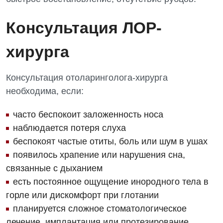
Урологическое отделение
Консультация ЛОР-
Урология
хирурга
Физиотерапия
Хирургическое отделение
Консультация отоларинголога-хирурга
Эндокринология
необходима, если:
Для детей
часто беспокоит заложенность носа
наблюдается потеря слуха
Детская аллергология
беспокоят частые отиты, боль или шум в ушах
Детская гастроэнтерология
появилось храпение или нарушения сна,
связанные с дыханием
Детская гинекология
есть постоянное ощущение инородного тела в
Детская кардиоревматология
горле или дискомфорт при глотании
планируется сложное стоматологическое
Детская неврология
лечение, имплантация или протезирование