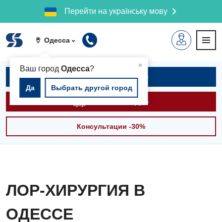
Перейти на українську мову
Одесса
▲
×
Ваш город
Одесса
?
Записаться на приём
Да
Выбрать другой город
Вызвать скорую
Консультации -30%
ЛОР-ХИРУРГИЯ В
ОДЕССЕ