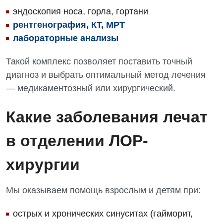
эндоскопия носа, горла, гортани
рентгенография, КТ, МРТ
лабораторные анализы
Вакансии
Такой комплекс позволяет поставить точный
диагноз и выбрать оптимальный метод лечения
Мероприятия БПР
Диагностика
— медикаментозный или хирургический.
Интернатура
Ангиографические исследования
Гинекологическое отделение
Какие заболевания лечат
Бесплатные операции
Диагностическое отделение
Диагностическое отделение
Энциклопедия
Компьютерная томография
в отделении ЛОР-
Дневной стационар
Программа лояльности
Магнитно-резонансная томография
хирургии
Онкологическое отделение
Отзывы
Маммография
Отдел госпитализации
Мы оказываем помощь взрослым и детям при:
Видео
Нейросонография
Отделение интенсивной терапии
Декларирование
острых и хронических синуситах (гайморит,
Рентгенография