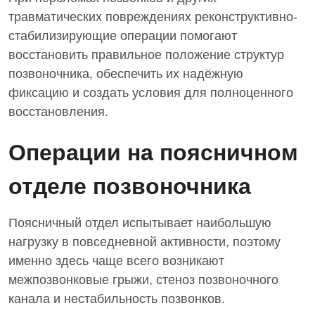
Терапия
травматических повреждениях реконструктивно-
стабилизирующие операции помогают
Травматологическое отделение
восстановить правильное положение структур
Урологическое отделение
позвоночника, обеспечить их надёжную
фиксацию и создать условия для полноценного
Урология
восстановления.
Физиотерапия
Операции на поясничном
Хирургическое отделение
Эндокринология
отделе позвоночника
Для детей
Поясничный отдел испытывает наибольшую
нагрузку в повседневной активности, поэтому
Детская аллергология
именно здесь чаще всего возникают
Детская гастроэнтерология
межпозвонковые грыжи, стеноз позвоночного
канала и нестабильность позвонков.
Детская гинекология