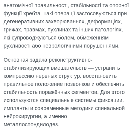
анатомічної правильності, стабільності та опорної
функції хребта. Такі операції застосовуються при
дегенеративних захворюваннях, деформаціях,
грижах, травмах, пухлинах та інших патологіях,
які супроводжуються болем, обмеженням
рухливості або неврологічними порушеннями.
Основная задача реконструктивно-
стабилизирующих вмешательств — устранить
компрессию нервных структур, восстановить
правильное положение позвонков и обеспечить
стабильность поражённых сегментов. Для этого
используются специальные системы фиксации,
импланты и современные методики спинальной
нейрохирургии, а именно —
металлоспондилодез.