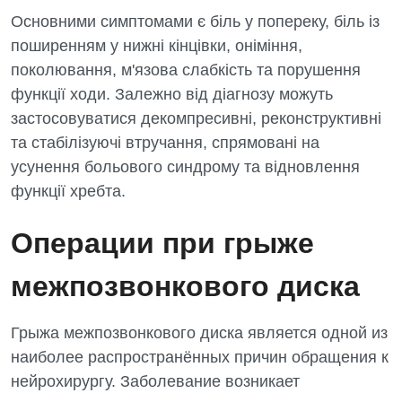
Детская кардиоревматология
Основними симптомами є біль у попереку, біль із
поширенням у нижні кінцівки, оніміння,
Детская неврология
поколювання, м'язова слабкість та порушення
Детская ортопедия и травматология
функції ходи. Залежно від діагнозу можуть
застосовуватися декомпресивні, реконструктивні
Детская оториноларингология
та стабілізуючі втручання, спрямовані на
Детская офтальмология
усунення больового синдрому та відновлення
функції хребта.
Детская урология
Детская хирургия
Операции при грыже
Детская эндокринология
межпозвонкового диска
Педиатрия
Грыжа межпозвонкового диска является одной из
наиболее распространённых причин обращения к
нейрохирургу. Заболевание возникает