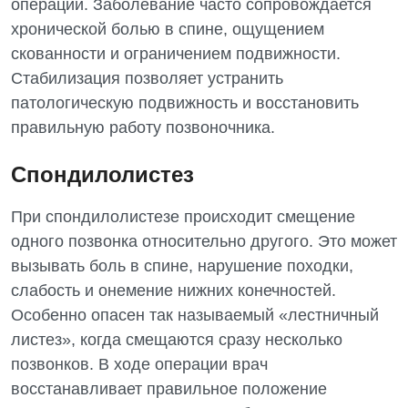
операций. Заболевание часто сопровождается
Гинекологическое отделение
хронической болью в спине, ощущением
скованности и ограничением подвижности.
Дерматовенерология
Стабилизация позволяет устранить
Диетология
патологическую подвижность и восстановить
правильную работу позвоночника.
Дневной стационар
Спондилолистез
Кардиология
Кардиохирургия
При спондилолистезе происходит смещение
одного позвонка относительно другого. Это может
Маммология
вызывать боль в спине, нарушение походки,
Медицинская психология
слабость и онемение нижних конечностей.
Особенно опасен так называемый «лестничный
Неврология
листез», когда смещаются сразу несколько
Нейрохирургия
позвонков. В ходе операции врач
восстанавливает правильное положение
Онкологическое отделение