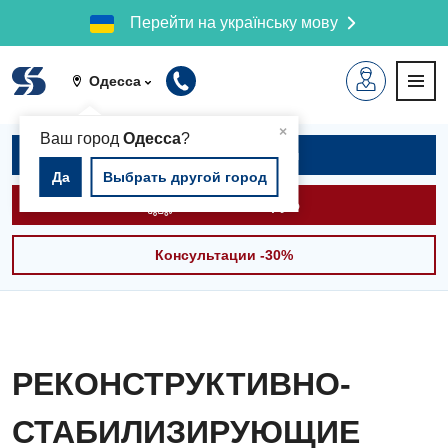
Перейти на українську мову
Одесса
▲
×
Ваш город
Одесса
?
Записаться на приём
Да
Выбрать другой город
Вызвать скорую
Консультации -30%
РЕКОНСТРУКТИВНО-
СТАБИЛИЗИРУЮЩИЕ