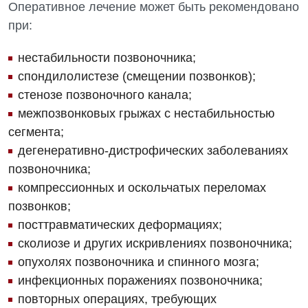
Оперативное лечение может быть рекомендовано
при:
нестабильности позвоночника;
спондилолистезе (смещении позвонков);
стенозе позвоночного канала;
межпозвонковых грыжах с нестабильностью
Вакансии
сегмента;
дегенеративно-дистрофических заболеваниях
Мероприятия БПР
Диагностика
позвоночника;
Интернатура
Ангиографические исследования
компрессионных и оскольчатых переломах
Гинекологическое отделение
позвонков;
Бесплатные операции
Диагностическое отделение
посттравматических деформациях;
Диагностическое отделение
Энциклопедия
Компьютерная томография
сколиозе и других искривлениях позвоночника;
Дневной стационар
опухолях позвоночника и спинного мозга;
Программа лояльности
Магнитно-резонансная томография
инфекционных поражениях позвоночника;
Онкологическое отделение
Отзывы
Маммография
повторных операциях, требующих