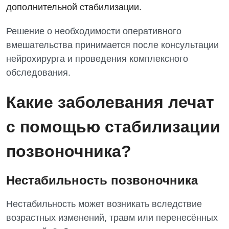
Отдел госпитализации
дополнительной стабилизации.
Видео
Нейросонография
Отделение интенсивной терапии
Декларирование
Решение о необходимости оперативного
Рентгенография
Отделение кардиососудистой патологии и неврологии
вмешательства принимается после консультации
Лечение острого инфаркта
УЗИ
нейрохирурга и проведения комплексного
Отделение неотложных состояний
Национальный скрининг здоровья 40+
обследования.
Эндоскопическое отделение
Офтальмологическое отделение
Какие заболевания лечат
Для взрослых
Украинский
Педиатрическое отделение
Русский
Акушерство и гинекология
с помощью стабилизации
Скорая медицинская помощь
Аллергология, иммунология
Терапевтическое отделение
позвоночника?
Андрология
Травматологическое отделение
Нестабильность позвоночника
Бесплатные услуги
Урологическое отделение
Вакцинация
Нестабильность может возникать вследствие
Хирургическое отделение
возрастных изменений, травм или перенесённых
Гастроэнтерология
Эндоскопическое отделение