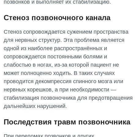
позвонков и выполняет их стабилизацию.
Ортопедия и травматология
Стеноз позвоночного канала
Отделение интенсивной терапии
Отделение кардиососудистой патологии и неврологии
Стеноз сопровождается сужением пространства
для нервных структур. Эта проблема является
Отделение неотложных состояний
одной из наиболее распространённых и
Оториноларингология
сопровождается постоянными болями и
слабостью в ногах, из-за которой пациент не
Офтальмологическое отделение
может полноценно ходить. В таких случаях
Педиатрическое отделение
проводится декомпрессия спинного мозга или
нервных корешков, а при необходимости —
Проктология
стабилизация позвоночника для предотвращения
Пульмонология
дальнейших нарушений.
Сосудистая хирургия
Последствия травм позвоночника
Терапевтическое отделение
При переломах позвонков и других