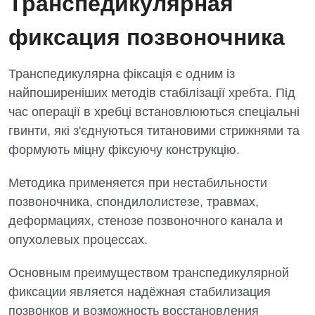
Транспедикулярная
фиксация позвоночника
Транспедикулярна фіксація є одним із
найпоширеніших методів стабілізації хребта. Під
час операції в хребці встановлюються спеціальні
гвинти, які з'єднуються титановими стрижнями та
формують міцну фіксуючу конструкцію.
Методика применяется при нестабильности
позвоночника, спондилолистезе, травмах,
деформациях, стенозе позвоночного канала и
опухолевых процессах.
Основным преимуществом транспедикулярной
фиксации является надёжная стабилизация
позвонков и возможность восстановления