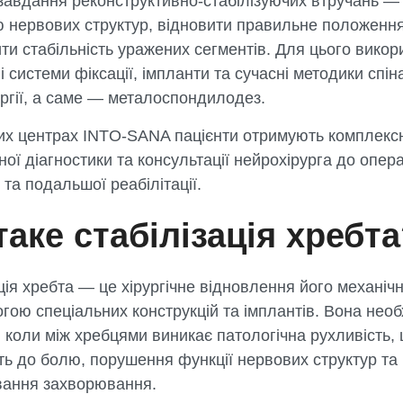
завдання реконструктивно-стабілізуючих втручань —
 нервових структур, відновити правильне положення
ти стабільність уражених сегментів. Для цього вико
і системи фіксації, імпланти та сучасні методики спін
ргії, а саме — металоспондилодез.
их центрах INTO-SANA пацієнти отримують комплекс
ної діагностики та консультації нейрохірурга до опер
 та подальшої реабілітації.
аке стабілізація хребт
ція хребта — це хірургічне відновлення його механічно
гою спеціальних конструкцій та імплантів. Вона необ
 коли між хребцями виникає патологічна рухливість,
ь до болю, порушення функції нервових структур та
вання захворювання.