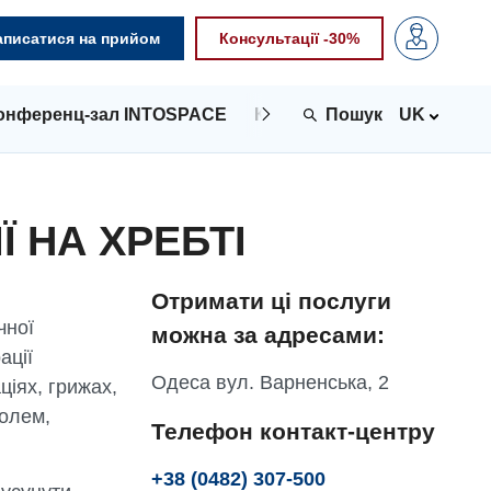
аписатися на прийом
Консультації -30%
онференц-зал INTOSPACE
Контакти
UK
 НА ХРЕБТІ
Отримати ці послуги
чної
можна за адресами:
ації
Одеса вул. Варненська, 2
іях, грижах,
болем,
Телефон контакт-центру
+38 (0482) 307-500