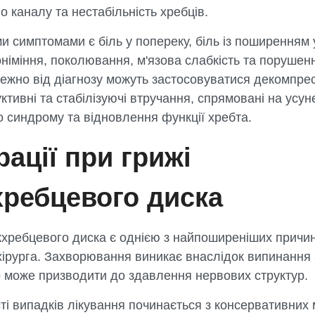
о каналу та нестабільність хребців.
 симптомами є біль у попереку, біль із поширенням 
 оніміння, поколювання, м'язова слабкість та порушен
ежно від діагнозу можуть застосовуватися декомпрес
ктивні та стабілізуючі втручання, спрямовані на усу
 синдрому та відновлення функції хребта.
ації при грижі
хребцевого диска
жхребцевого диска є однією з найпоширеніших причи
хірурга. Захворювання виникає внаслідок випинання
о може призводити до здавлення нервових структур.
ті випадків лікування починається з консервативних 