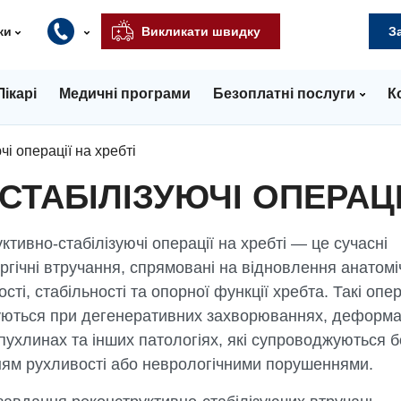
ки
Викликати швидку
З
Лікарі
Медичні програми
Безоплатні послуги
К
і операції на хребті
ТАБІЛІЗУЮЧІ ОПЕРАЦІЇ
ктивно-стабілізуючі операції на хребті — це сучасні
ргічні втручання, спрямовані на відновлення анатомі
сті, стабільності та опорної функції хребта. Такі опер
уються при дегенеративних захворюваннях, деформац
пухлинах та інших патологіях, які супроводжуються 
ям рухливості або неврологічними порушеннями.