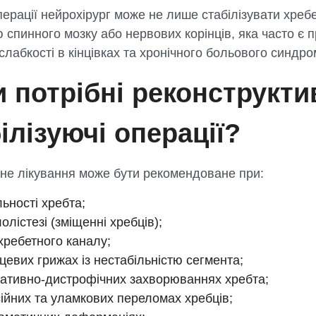
перації нейрохірург може не лише стабілізувати хребе
 спинного мозку або нервових корінців, яка часто є
 слабкості в кінцівках та хронічного больового синдро
 потрібні реконструкти
ілізуючі операції?
не лікування може бути рекомендоване при:
льності хребта;
олістезі (зміщенні хребців);
 хребетного каналу;
цевих грижах із нестабільністю сегмента;
ативно-дистрофічних захворюваннях хребта;
ійних та уламкових переломах хребців;