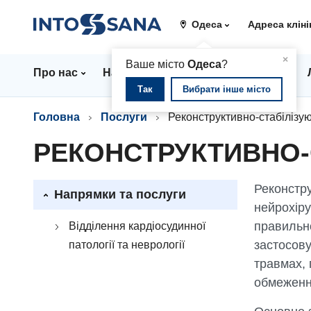
Одеса
Адреса кліні
▲
×
Ваше місто
Одеса
?
Про нас
Напрямки
Стаціонар
Ціни
Так
Вибрати інше місто
Головна
Послуги
Реконструктивно-стабілізуюч
РЕКОНСТРУКТИВНО-С
Реконстру
Напрямки та послуги
нейрохіру
правильно
Відділення кардіосудинної
застосов
патології та неврології
травмах, 
обмеженн