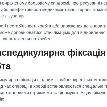
и вираженому больовому синдромі, прогресуванні не
 або неефективності медикаментозної терапії може 
е лікування.
сті нестабільності хребта або виражених дегенерати
 може доповнюватися стабілізацією для відновлення
 навантаження на хребет.
нспедикулярна фіксація
бта
кулярна фіксація є одним із найпоширеніших методів 
ід час операції в хребці встановлюються спеціальні гв
ься титановими стрижнями та формують міцну фіксую
ію.