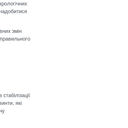
врологічних
знадобитися
вних змін
 правильного
стабілізації
инти, які
чу