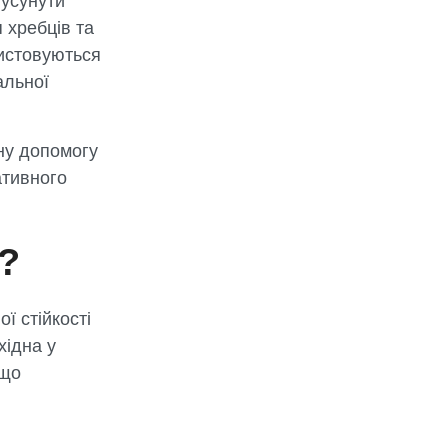
 усунути
 хребців та
ристовуються
альної
ну допомогу
ативного
а?
ї стійкості
хідна у
 що