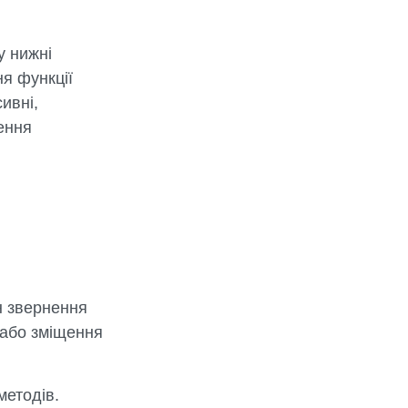
у нижні
ня функції
ивні,
нення
н звернення
 або зміщення
методів.