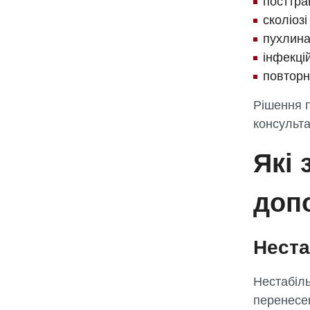
посттра
сколіоз
пухлина
інфекці
повторн
Рішення п
консульта
Які 
допо
Неста
Нестабіль
перенесе