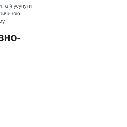
т, а й усунути
 причиною
му.
вно-