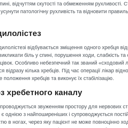
пині, відчуттям скутості та обмеженням рухливості. С
усунути патологічну рухливість та відновити правил
илолістез
илолістезі відбувається зміщення одного хребця від
икликати біль у спині, порушення ходи, слабкість та 
нцівок. Особливо небезпечний так званий «сходовий 
я відразу кілька хребців. Під час операції лікар від
 положення хребців та виконує їх стабілізацію.
з хребетного каналу
упроводжується звуженням простору для нервових ст
 є однією з найпоширеніших і супроводжується пост
стю в ногах, через яку пацієнт не може повноцінно хо