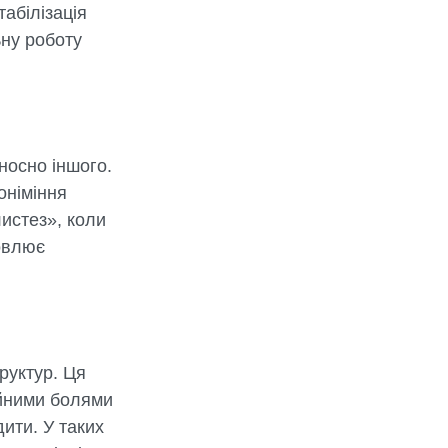
табілізація
ьну роботу
носно іншого.
оніміння
листез», коли
новлює
руктур. Ця
ійними болями
дити. У таких