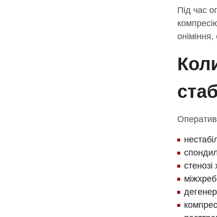
Під час о
компресію
оніміння,
Коли
стаб
Оператив
нестабі
спондил
стенозі
міжхреб
дегенер
компрес