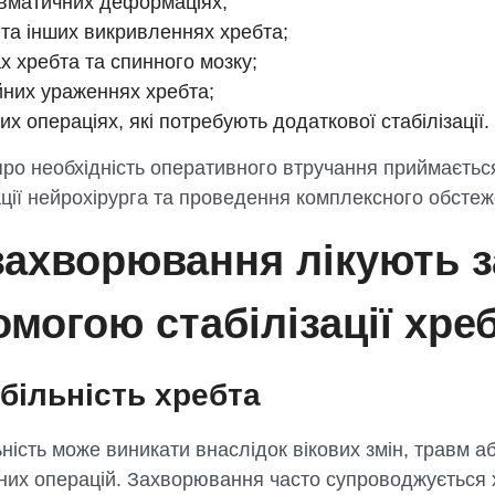
вматичних деформаціях;
і та інших викривленнях хребта;
х хребта та спинного мозку;
йних ураженнях хребта;
их операціях, які потребують додаткової стабілізації.
ро необхідність оперативного втручання приймаєтьс
ції нейрохірурга та проведення комплексного обстеж
захворювання лікують з
могою стабілізації хре
більність хребта
ність може виникати внаслідок вікових змін, травм а
них операцій. Захворювання часто супроводжується 