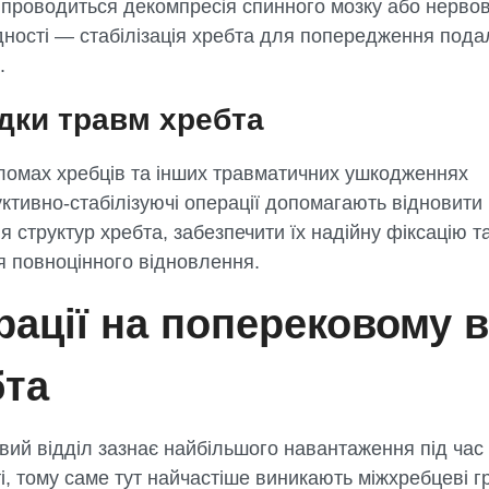
проводиться декомпресія спинного мозку або нервови
дності — стабілізація хребта для попередження под
.
дки травм хребта
ломах хребців та інших травматичних ушкодженнях
ктивно-стабілізуючі операції допомагають відновити
 структур хребта, забезпечити їх надійну фіксацію т
я повноцінного відновлення.
ації на поперековому в
бта
ий відділ зазнає найбільшого навантаження під час
і, тому саме тут найчастіше виникають міжхребцеві гр