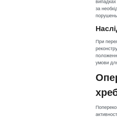
випадках 
за необхі
порушень
Наслі
При пере
реконстру
положення
умови дл
Опер
хре
Попереков
активност