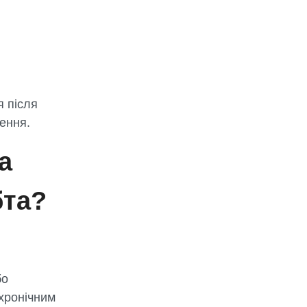
я після
ення.
а
бта?
бо
хронічним