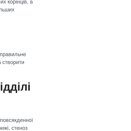
х корінців, а
альших
 правильне
а створити
ідділі
 повсякденної
ижі, стеноз