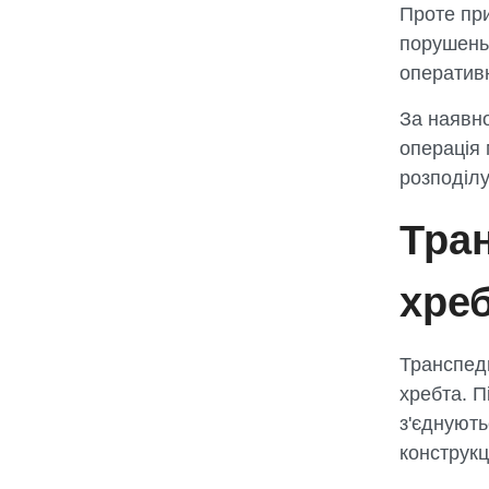
Проте пр
порушень
оперативн
За наявно
операція
розподілу
Тра
хре
Транспеди
хребта. П
з'єднуют
конструкц