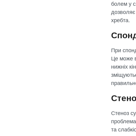
болем у с
дозволяє 
хребта.
Спонд
При спонд
Це може в
нижніх кі
зміщуютьс
правильне
Стено
Стеноз с
проблема
та слабкі