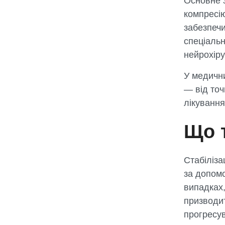
Основне 
компресію
забезпечи
спеціальн
нейрохіру
У медичн
— від точ
лікування
Що т
Стабіліза
за допомо
випадках,
призводит
прогресу