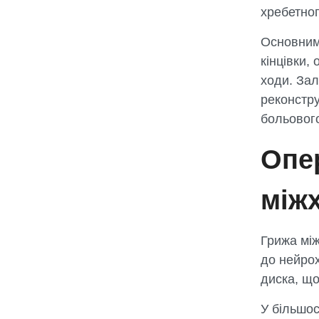
хребетног
Основними
кінцівки,
ходи. Зал
реконстру
больового
Опер
між
Грижа мі
до нейро
диска, щ
У більшос