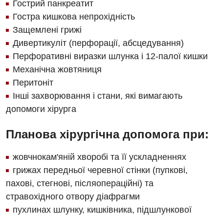
Гострий панкреатит
Гостра кишкова непрохідність
Защемлені грижі
Дивертикуліт (перфорації, абсцедування)
Перфоративні виразки шлунка і 12-палої кишки
Механічна жовтяниця
Перитоніт
Інші захворювання і стани, які вимагають
допомоги хірурга
Планова хірургічна допомога при:
жовчнокам'яній хворобі та її ускладненнях
грижах передньої черевної стінки (пупкові,
пахові, стегнові, післяопераційні) та
стравохідного отвору діафрагми
пухлинах шлунку, кишківника, підшлункової
Вакансії