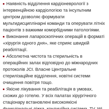
Наявність відділення кардіоневрології з
Російська
Акушерство і гінекологія
Педіатричне відділення
інтервенційною кардіологією та інсультним
центром дозволяє формувати
Алергологія, імунологія
Терапевтичне відділення
мультидисциплінарні команди та оперувати літніх
Андрологія
Травматологічне відділення
пацієнтів з важкими коморбідними патологіями.
Виконання лапароскопічних операцій в форматі
Безоплатні послуги
Урологічне відділення
«хірургія одного дня», яке сприяє швидкій
Вакцинація
Хірургічне відділення
реабілітації.
Абсолютна чистота та стерильність в
Відділення інтенсивної терапії
Швидка медична допомога
операційних залах відповідно до міжнародних
Відділення кардіосудинної патології та неврології
протоколів JCI. Власне Центральне
стерилізаційне відділення, новітні системи
Відділення невідкладних станів
очищення повітря тощо.
Гастроентерологія
Якісне лікування та реабілітація в умовах,
схожих до готелю. У всіх палатах хірургічного
Гінекологічне відділення
стаціонару встановлені високоякісні
Денний стаціонар
функціональні ліжка, кондиційна система, TV, Wi-