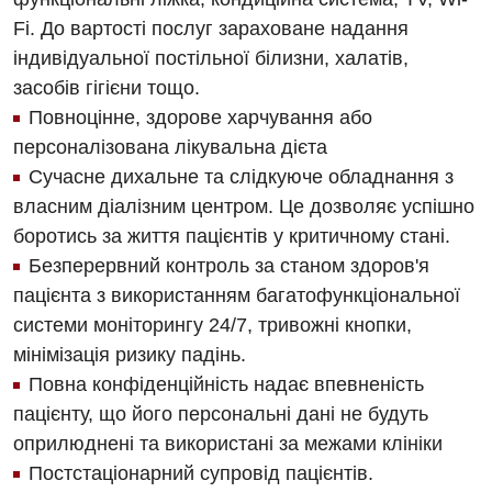
Fi. До вартості послуг зараховане надання
Дерматовенерологія
індивідуальної постільної білизни, халатів,
Дієтологія
засобів гігієни тощо.
Повноцінне, здорове харчування або
Ендокринологія
персоналізована лікувальна дієта
Кардіологія
Сучасне дихальне та слідкуюче обладнання з
Кардіохірургія
власним діалізним центром. Це дозволяє успішно
боротись за життя пацієнтів у критичному стані.
Мамологія
Безперервний контроль за станом здоров'я
Медична психологія
пацієнта з використанням багатофункціональної
системи моніторингу 24/7, тривожні кнопки,
Неврологія
мінімізація ризику падінь.
Нейрохірургія
Повна конфіденційність надає впевненість
пацієнту, що його персональні дані не будуть
Онкологічне відділлення
оприлюднені та використані за межами клініки
Оториноларингологія
Постстаціонарний супровід пацієнтів.