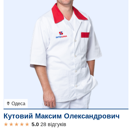
Одеса
Кутовий Максим Олександрович
★
★
★
★
★
★
★
★
★
★
28 вiдгукiв