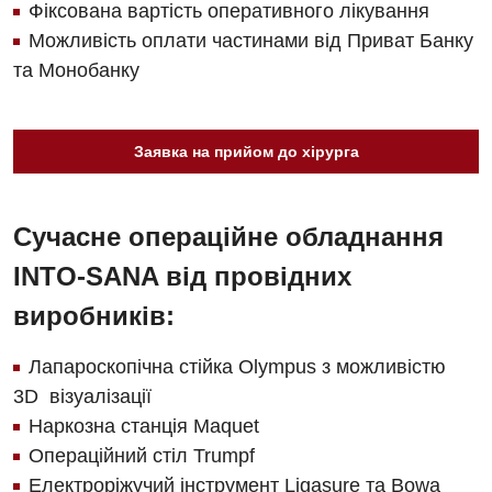
Фіксована вартість оперативного лікування
Офтальмологічне відділення
Можливість оплати частинами від Приват Банку
Педіатричне відділення
та Монобанку
Проктологія
Пульмонологія
Заявка на прийом до хірурга
Судинна хірургія
Сучасне операційне обладнання
Терапевтичне відділення
INTO-SANA від провідних
Терапія
виробників:
Травматологічне відділення
Лапароскопічна стійка Olympus з можливістю
Травматологія і ортопедія
3D візуалізації
Урологічне відділення
Наркозна станція Maquet
Операційний стіл Trumpf
Урологія
Електроріжучий інструмент Ligasure та Bowa