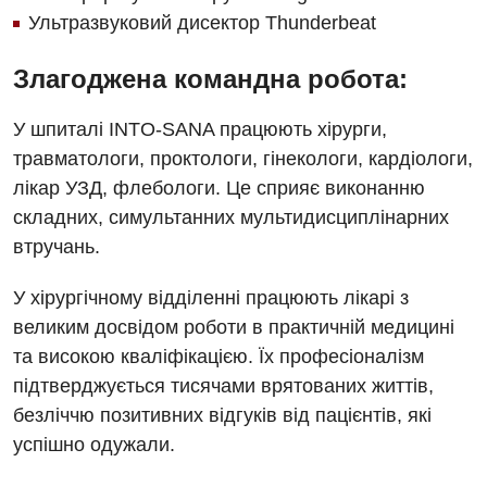
Фізіотерапія
Ультразвуковий дисектор Thunderbeat
Хірургічне відділення
Злагоджена командна робота:
Для дітей
У шпиталі INTO-SANA працюють хірурги,
Дитяча алергологія
травматологи, проктологи, гінекологи, кардіологи,
лікар УЗД, флебологи. Це сприяє виконанню
Дитяча гастроентерологія
складних, симультанних мультидисциплінарних
Дитяча гінекологія
втручань.
Дитяча ендокринологія
У хірургічному відділенні працюють лікарі з
великим досвідом роботи в практичній медицині
Дитяча кардіоревматологія
та високою кваліфікацією. Їх професіоналізм
Дитяча неврологія
підтверджується тисячами врятованих життів,
безліччю позитивних відгуків від пацієнтів, які
Дитяча ортопедія і травматологія
успішно одужали.
Дитяча оториноларингологія