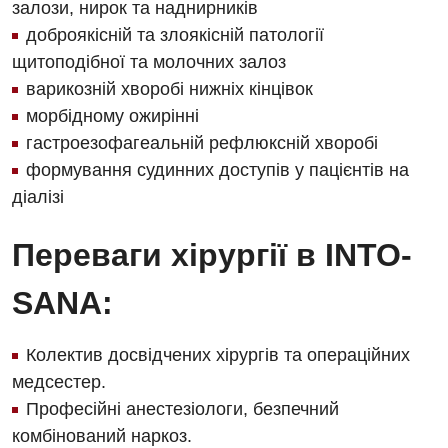
залози, нирок та наднирників
Заходи БПР
Діагностика
доброякісній та злоякісній патології
щитоподібної та молочних залоз
Інтернатура
Ангіографічні дослідження
Відділ госпіталізації
варикозній хворобі нижніх кінцівок
Безкоштовні операції
Діагностичне відділення
морбідному ожирінні
Відділення кардіосудинної патології та неврології
гастроезофагеальній рефлюксній хворобі
Енциклопедія
Ендоскопічне відділення
Відділення невідкладних станів
формування судинних доступів у пацієнтів на
Програма лояльності
Комп’ютерна томографія
діалізі
Відділення інтенсивної терапії
Відгуки
Магнітно-резонансна томографія
Переваги хірургії в INTO-
Гінекологічне відділення
Відео
Мамографія
Денний стаціонар
SANA:
Декларування
Нейросонографія
Діагностичне відділення
Лікування гострого інфаркту
Рентгенографія
Колектив досвідчених хірургів та операційних
Ендоскопічне відділення
Національний скринінг здоров’я 40+
медсестер.
УЗД
Онкологічне відділлення
Професійні анестезіологи, безпечний
комбінований наркоз.
Для дорослих
Українська
Офтальмологічне відділення