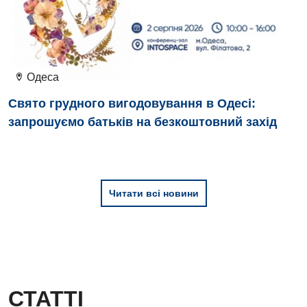
Дитяча ендокринологія
Дитяча кардіоревматологія
Дитяча неврологія
Одеса
Дитяча ортопедія і травматологія
Свято грудного вигодовування в Одесі:
Дитяча оториноларингологія
запрошуємо батьків на безкоштовний захід
Дитяча офтальмологія
Дитяча урологія
Читати всі новини
Дитяча хірургія
Педіатрія
СТАТТІ