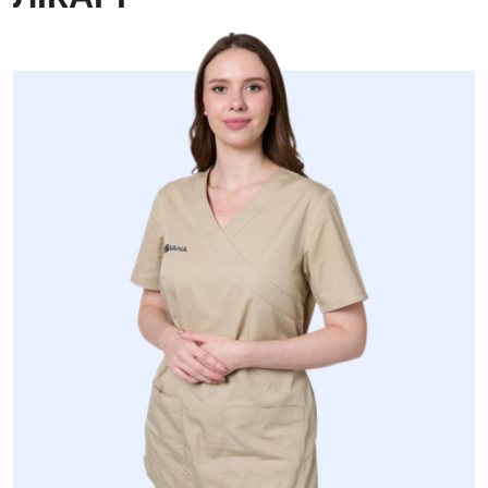
Медична психологія
Неврологія
Нейрохірургія
Онкологічне відділлення
Оториноларингологія
Офтальмологічне відділення
Педіатричне відділення
Проктологія
Пульмонологія
Судинна хірургія
Терапевтичне відділення