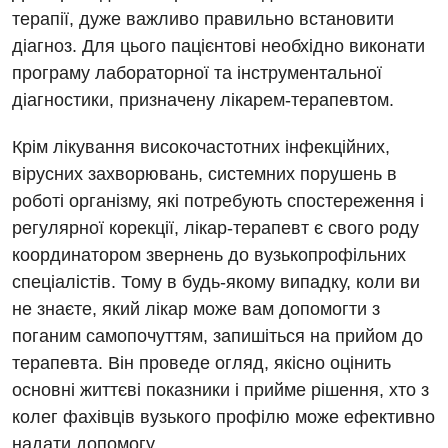
терапії, дуже важливо правильно встановити
діагноз. Для цього пацієнтові необхідно виконати
програму лабораторної та інструментальної
діагностики, призначену лікарем-терапевтом.
Крім лікування високочастотних інфекційних,
вірусних захворювань, системних порушень в
Вакансії
роботі організму, які потребують спостереження і
Заходи БПР
Діагностика
регулярної корекції, лікар-терапевт є свого роду
координатором звернень до вузькопрофільних
Інтернатура
Ангіографічні дослідження
спеціалістів. Тому в будь-якому випадку, коли ви
Відділ госпіталізації
Безкоштовні операції
Діагностичне відділення
не знаєте, який лікар може вам допомогти з
Відділення кардіосудинної патології та неврології
поганим самопочуттям, запишіться на прийом до
Енциклопедія
Ендоскопічне відділення
терапевта. Він проведе огляд, якісно оцінить
Відділення невідкладних станів
Програма лояльності
Комп’ютерна томографія
основні життєві показники і прийме рішення, хто з
Відділення інтенсивної терапії
колег фахівців вузького профілю може ефективно
Відгуки
Магнітно-резонансна томографія
надати допомогу.
Гінекологічне відділення