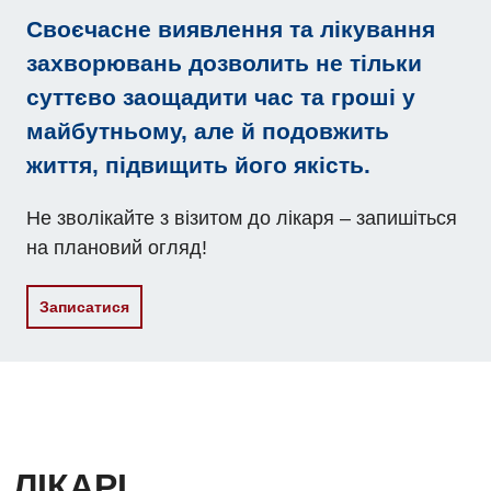
Своєчасне виявлення та лікування
Відділення кардіосудинної патології та неврології
захворювань дозволить не тільки
Відділення невідкладних станів
суттєво заощадити час та гроші у
Гастроентерологія
майбутньому, але й подовжить
Гінекологічне відділення
життя, підвищить його якість.
Денний стаціонар
Не зволікайте з візитом до лікаря – запишіться
Дерматовенерологія
на плановий огляд!
Дієтологія
Записатися
Ендокринологія
Кардіологія
Кардіохірургія
Мамологія
ЛІКАРІ