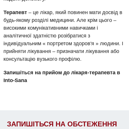
Відео
Мамографія
Денний стаціонар
Терапевт
– це лікар, який повинен мати досвід в
Декларування
Нейросонографія
будь-якому розділі медицини. Але крім цього –
Діагностичне відділення
Лікування гострого інфаркту
високими комунікативними навичками і
Рентгенографія
Ендоскопічне відділення
аналітичної здатністю розібратися з
Національний скринінг здоров’я 40+
УЗД
індивідуальним « портретом здоров'я » людини. І
Онкологічне відділлення
прийняти лікування – призначати лікування або
Для дорослих
Українська
Офтальмологічне відділення
консультацію вузького профілю.
Російська
Акушерство і гінекологія
Педіатричне відділення
Запишіться на прийом до лікаря-терапевта в
Алергологія, імунологія
Терапевтичне відділення
Into-Sana
Андрологія
Травматологічне відділення
Безоплатні послуги
Урологічне відділення
Вакцинація
Хірургічне відділення
ЗАПИШІТЬСЯ НА ОБСТЕЖЕННЯ
Відділення інтенсивної терапії
Швидка медична допомога