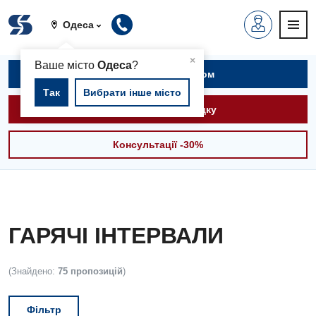
Одеса
▲
×
Ваше місто
Одеса
?
Записатися на прийом
Так
Вибрати інше місто
Викликати швидку
Консультації -30%
ГАРЯЧІ ІНТЕРВАЛИ
(Знайдено:
75 пропозицій
)
Фільтр