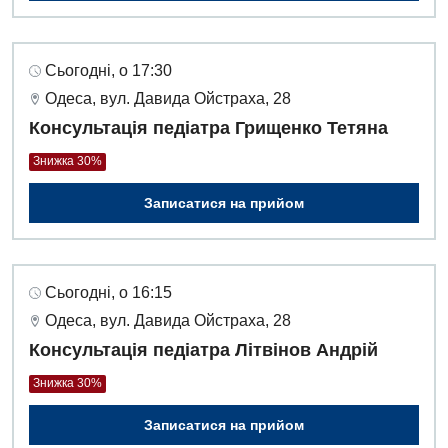
Інтернатура
Ангіографічні дослідження
Відділ госпіталізації
Безкоштовні операції
Діагностичне відділення
Сьогодні, о 17:30
Відділення кардіосудинної патології та неврології
Енциклопедія
Ендоскопічне відділення
Одеса, вул. Давида Ойстраха, 28
Відділення невідкладних станів
Консультація педіатра Грищенко Тетяна
Програма лояльності
Комп’ютерна томографія
Відділення інтенсивної терапії
Знижка 30%
Відгуки
Магнітно-резонансна томографія
Гінекологічне відділення
Записатися на прийом
Відео
Мамографія
Денний стаціонар
Декларування
Нейросонографія
Діагностичне відділення
Лікування гострого інфаркту
Рентгенографія
Сьогодні, о 16:15
Ендоскопічне відділення
Національний скринінг здоров’я 40+
Одеса, вул. Давида Ойстраха, 28
УЗД
Консультація педіатра Літвінов Андрій
Онкологічне відділлення
Для дорослих
Знижка 30%
Українська
Офтальмологічне відділення
Російська
Записатися на прийом
Акушерство і гінекологія
Педіатричне відділення