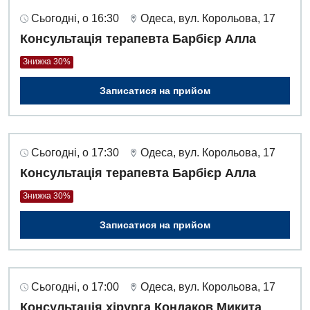
Сьогодні, о 16:30
Одеса, вул. Корольова, 17
Для дітей
Консультація терапевта Барбієр Алла
Дитяча алергологія
Знижка 30%
Дитяча гастроентерологія
Записатися на прийом
Дитяча гінекологія
Дитяча ендокринологія
Сьогодні, о 17:30
Одеса, вул. Корольова, 17
Дитяча кардіоревматологія
Консультація терапевта Барбієр Алла
Знижка 30%
Дитяча неврологія
Записатися на прийом
Дитяча ортопедія і травматологія
Дитяча оториноларингологія
Дитяча офтальмологія
Сьогодні, о 17:00
Одеса, вул. Корольова, 17
Консультація хірурга Кондаков Микита
Дитяча урологія