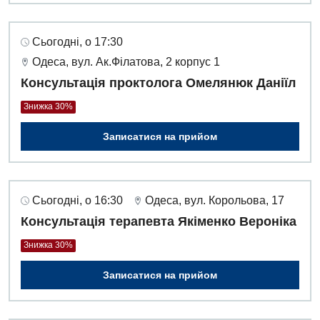
Педіатричне відділення
Проктологія
Сьогодні, о 17:30
Пульмонологія
Одеса, вул. Ак.Філатова, 2 корпус 1
Консультація проктолога Омелянюк Даніїл
Судинна хірургія
Знижка 30%
Терапевтичне відділення
Записатися на прийом
Терапія
Травматологічне відділення
Сьогодні, о 16:30
Одеса, вул. Корольова, 17
Травматологія і ортопедія
Консультація терапевта Якіменко Вероніка
Урологічне відділення
Знижка 30%
Урологія
Записатися на прийом
Фізіотерапія
Хірургічне відділення