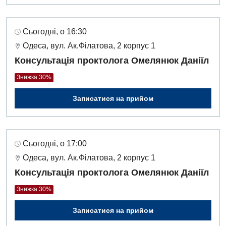
Дієтологія
Ендокринологія
Сьогодні, о 16:30
Кардіологія
Одеса, вул. Ак.Філатова, 2 корпус 1
Консультація проктолога Омелянюк Даніїл
Кардіохірургія
Знижка 30%
Мамологія
Записатися на прийом
Медична психологія
Неврологія
Сьогодні, о 17:00
Нейрохірургія
Одеса, вул. Ак.Філатова, 2 корпус 1
Онкологічне відділлення
Консультація проктолога Омелянюк Даніїл
Оториноларингологія
Знижка 30%
Офтальмологічне відділення
Записатися на прийом