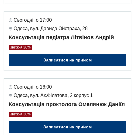
Алергологія, імунологія
Терапевтичне відділення
Андрологія
Травматологічне відділення
Сьогодні, о 17:00
Одеса, вул. Давида Ойстраха, 28
Безоплатні послуги
Урологічне відділення
Консультація педіатра Літвінов Андрій
Вакцинація
Хірургічне відділення
Знижка 30%
Відділення інтенсивної терапії
Швидка медична допомога
Записатися на прийом
Відділення кардіосудинної патології та неврології
Відділення невідкладних станів
Сьогодні, о 16:00
Гастроентерологія
Одеса, вул. Ак.Філатова, 2 корпус 1
Гінекологічне відділення
Консультація проктолога Омелянюк Даніїл
Денний стаціонар
Знижка 30%
Дерматовенерологія
Записатися на прийом