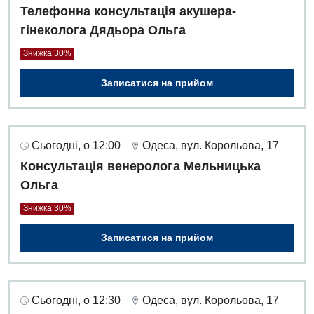
Телефонна консультація акушера-
гінеколога Дядьора Ольга
Для дітей
Знижка 30%
Дитяча алергологія
Записатися на прийом
Дитяча гастроентерологія
Дитяча гінекологія
Дитяча ендокринологія
Сьогодні, о 12:00
Одеса, вул. Корольова, 17
Консультація венеролога Мельницька
Дитяча кардіоревматологія
Ольга
Дитяча неврологія
Знижка 30%
Дитяча ортопедія і травматологія
Записатися на прийом
Дитяча оториноларингологія
Дитяча офтальмологія
Сьогодні, о 12:30
Одеса, вул. Корольова, 17
Дитяча урологія