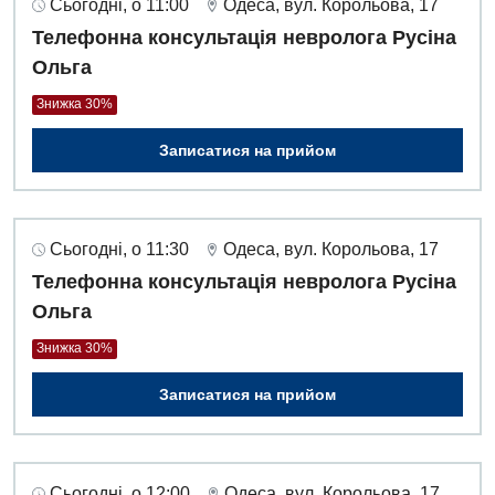
Сьогодні, о 11:00
Одеса, вул. Корольова, 17
Алергологія, імунологія
Терапевтичне відділення
Телефонна консультація невролога Русіна
Андрологія
Ольга
Травматологічне відділення
Знижка 30%
Безоплатні послуги
Урологічне відділення
Записатися на прийом
Вакцинація
Хірургічне відділення
Відділення інтенсивної терапії
Швидка медична допомога
Відділення кардіосудинної патології та неврології
Сьогодні, о 11:30
Одеса, вул. Корольова, 17
Телефонна консультація невролога Русіна
Відділення невідкладних станів
Ольга
Гастроентерологія
Знижка 30%
Гінекологічне відділення
Записатися на прийом
Денний стаціонар
Дерматовенерологія
Сьогодні, о 12:00
Одеса, вул. Корольова, 17