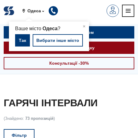
Одеса
▲
×
Ваше місто
Одеса
?
Записатися на прийом
Так
Вибрати інше місто
Викликати швидку
Консультації -30%
ГАРЯЧІ ІНТЕРВАЛИ
(Знайдено:
73 пропозицій
)
Фільтр