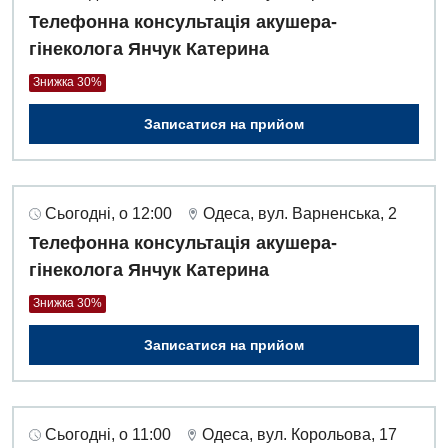
Педіатричне відділення
Телефонна консультація акушера-
Проктологія
гінеколога Янчук Катерина
Пульмонологія
Знижка 30%
Судинна хірургія
Записатися на прийом
Терапевтичне відділення
Терапія
Сьогодні, о 12:00
Одеса, вул. Варненська, 2
Телефонна консультація акушера-
Травматологічне відділення
гінеколога Янчук Катерина
Травматологія і ортопедія
Знижка 30%
Урологічне відділення
Записатися на прийом
Урологія
Фізіотерапія
Сьогодні, о 11:00
Одеса, вул. Корольова, 17
Хірургічне відділення