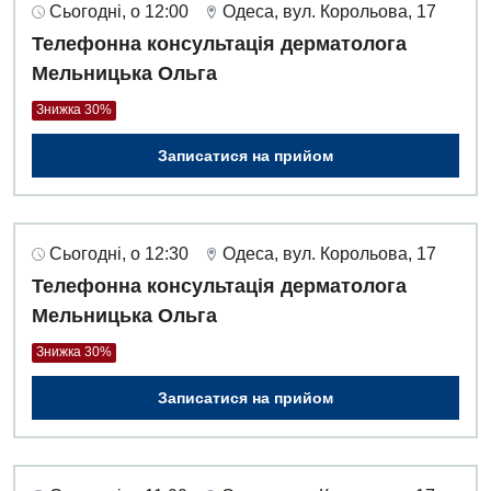
Інтернатура
Сьогодні, о 12:00
Одеса, вул. Корольова, 17
Ангіографічні дослідження
Відділ госпіталізації
Телефонна консультація дерматолога
Безкоштовні операції
Діагностичне відділення
Мельницька Ольга
Відділення кардіосудинної патології та неврології
Енциклопедія
Ендоскопічне відділення
Знижка 30%
Відділення невідкладних станів
Програма лояльності
Комп’ютерна томографія
Записатися на прийом
Відділення інтенсивної терапії
Відгуки
Магнітно-резонансна томографія
Гінекологічне відділення
Відео
Мамографія
Денний стаціонар
Сьогодні, о 12:30
Одеса, вул. Корольова, 17
Декларування
Нейросонографія
Телефонна консультація дерматолога
Діагностичне відділення
Лікування гострого інфаркту
Мельницька Ольга
Рентгенографія
Ендоскопічне відділення
Національний скринінг здоров’я 40+
Знижка 30%
УЗД
Онкологічне відділлення
Записатися на прийом
Для дорослих
Українська
Офтальмологічне відділення
Російська
Акушерство і гінекологія
Педіатричне відділення