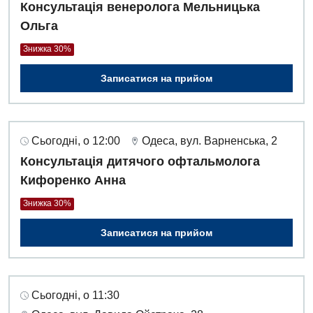
Консультація венеролога Мельницька
Ольга
Дитяча хірургія
Знижка 30%
Педіатрія
Записатися на прийом
Сьогодні, о 12:00
Одеса, вул. Варненська, 2
Консультація дитячого офтальмолога
Кифоренко Анна
Знижка 30%
Записатися на прийом
Сьогодні, о 11:30