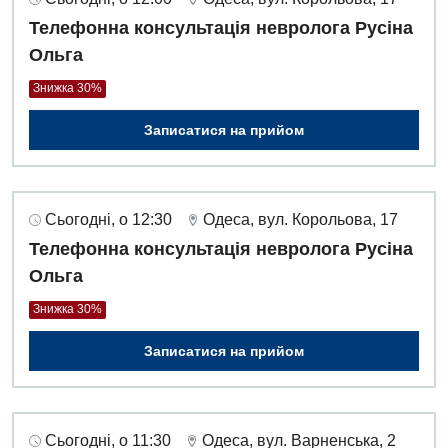
Дієтологія
Телефонна консультація невролога Русіна
Ендокринологія
Ольга
Знижка 30%
Кардіологія
Кардіохірургія
Записатися на прийом
Мамологія
Медична психологія
Сьогодні, о 12:30
Одеса, вул. Корольова, 17
Телефонна консультація невролога Русіна
Неврологія
Ольга
Нейрохірургія
Знижка 30%
Онкологічне відділлення
Записатися на прийом
Оториноларингологія
Офтальмологічне відділення
Сьогодні, о 11:30
Одеса, вул. Варненська, 2