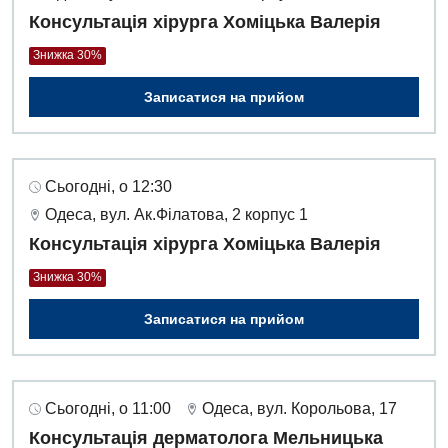
Консультація хірурга Хоміцька Валерія
Для дітей
Знижка 30%
Дитяча алергологія
Записатися на прийом
Дитяча гастроентерологія
Дитяча гінекологія
Сьогодні, о 12:30
Дитяча ендокринологія
Одеса, вул. Ак.Філатова, 2 корпус 1
Консультація хірурга Хоміцька Валерія
Дитяча кардіоревматологія
Знижка 30%
Дитяча неврологія
Записатися на прийом
Дитяча ортопедія і травматологія
Дитяча оториноларингологія
Дитяча офтальмологія
Сьогодні, о 11:00
Одеса, вул. Корольова, 17
Консультація дерматолога Мельницька
Дитяча урологія