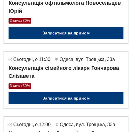
Консультація офтальмолога Новосельцев
Алергологія, імунологія
Терапевтичне відділення
Юрій
Андрологія
Травматологічне відділення
Знижка 30%
Безоплатні послуги
Урологічне відділення
Записатися на прийом
Вакцинація
Хірургічне відділення
Відділення інтенсивної терапії
Швидка медична допомога
Сьогодні, о 11:30
Одеса, вул. Троїцька, 33а
Відділення кардіосудинної патології та неврології
Консультація сімейного лікаря Гончарова
Єлізавета
Відділення невідкладних станів
Знижка 30%
Гастроентерологія
Записатися на прийом
Гінекологічне відділення
Денний стаціонар
Дерматовенерологія
Сьогодні, о 12:00
Одеса, вул. Троїцька, 33а