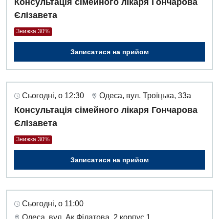
Консультація сімейного лікаря Гончарова
Дієтологія
Єлізавета
Ендокринологія
Знижка 30%
Кардіологія
Записатися на прийом
Кардіохірургія
Мамологія
Сьогодні, о 12:30
Одеса, вул. Троїцька, 33а
Медична психологія
Консультація сімейного лікаря Гончарова
Неврологія
Єлізавета
Знижка 30%
Нейрохірургія
Записатися на прийом
Онкологічне відділлення
Оториноларингологія
Офтальмологічне відділення
Сьогодні, о 11:00
Одеса, вул. Ак.Філатова, 2 корпус 1