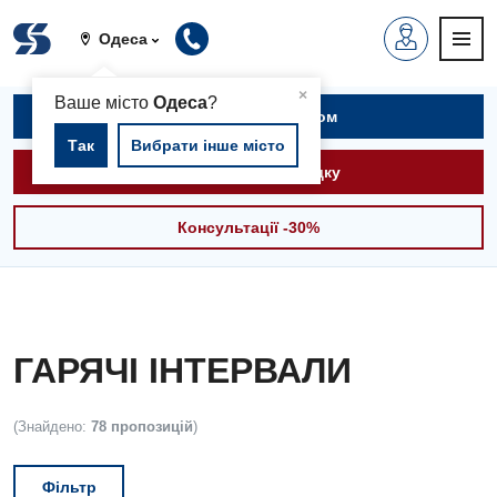
Одеса
▲
×
Ваше місто
Одеса
?
Записатися на прийом
Так
Вибрати інше місто
Викликати швидку
Консультації -30%
ГАРЯЧІ ІНТЕРВАЛИ
(Знайдено:
78 пропозицій
)
Фільтр