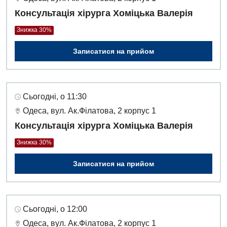
Педіатричне відділення
Консультація хірурга Хоміцька Валерія
Проктологія
Знижка 30%
Пульмонологія
Записатися на прийом
Судинна хірургія
Терапевтичне відділення
Сьогодні, о 11:30
Терапія
Одеса, вул. Ак.Філатова, 2 корпус 1
Травматологічне відділення
Консультація хірурга Хоміцька Валерія
Травматологія і ортопедія
Знижка 30%
Урологічне відділення
Записатися на прийом
Урологія
Фізіотерапія
Сьогодні, о 12:00
Одеса, вул. Ак.Філатова, 2 корпус 1
Хірургічне відділення