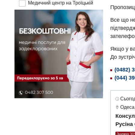
Медичний центр на Троїцькій
Пропозиц
Все що не
підтвердж
зателефо
Якщо у ва
До зустріч
(0482) 
(044) 3
Сьогод
Одеса,
Консул
Русіна
Знижка 3