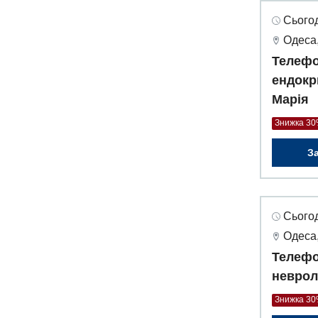
Сьогод
Одеса,
Телефо
ендокр
Марія
Знижка 3
З
Сьогод
Одеса,
Телефо
неврол
Знижка 3