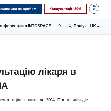
аписатися на прийом
Консультації -30%
онференц-зал INTOSPACE
Контакти
UK
льтацію лікаря в
NA
сультацію зі знижкою 30%. Пропозиція діє