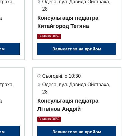
траха,
Одеса, вул. Давида Ойстраха,
28
а
Консультація педіатра
Китайгород Тетяна
Знижка 30%
ом
Записатися на прийом
Сьогодні, о 10:30
траха,
Одеса, вул. Давида Ойстраха,
28
а
Консультація педіатра
Літвінов Андрій
Знижка 30%
ом
Записатися на прийом