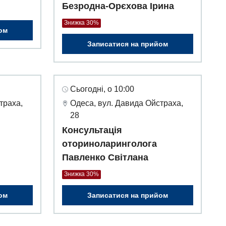
Безродна-Орєхова Ірина
Знижка 30%
ом
Записатися на прийом
Сьогодні, о 10:00
траха,
Одеса, вул. Давида Ойстраха,
28
Консультація
оториноларинголога
Павленко Світлана
Знижка 30%
ом
Записатися на прийом