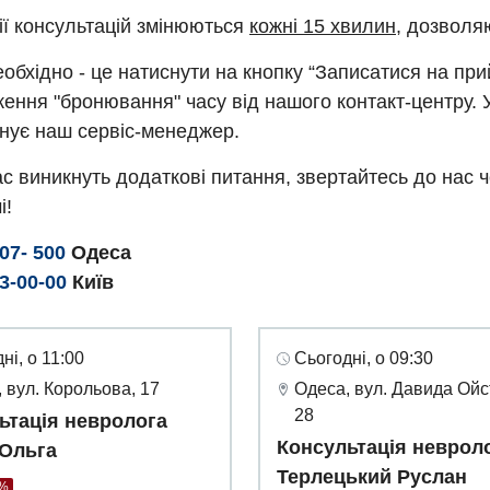
ії консультацій змінюються
кожні 15 хвилин
, дозволя
обхідно - це натиснути на кнопку “Записатися на пр
ення "бронювання" часу від нашого контакт-центру. 
нує наш сервіс-менеджер.
с виникнуть додаткові питання, звертайтесь до нас 
і!
307- 500
Одеса
93-00-00
Київ
ні, о 11:00
Сьогодні, о 09:30
 вул. Корольова, 17
Одеса, вул. Давида Ойс
28
ьтація невролога
Консультація неврол
 Ольга
Терлецький Руслан
0%