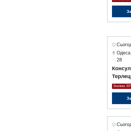
З
Сьогод
Одеса,
28
Консул
Терлец
Знижка 3
З
Сьогод