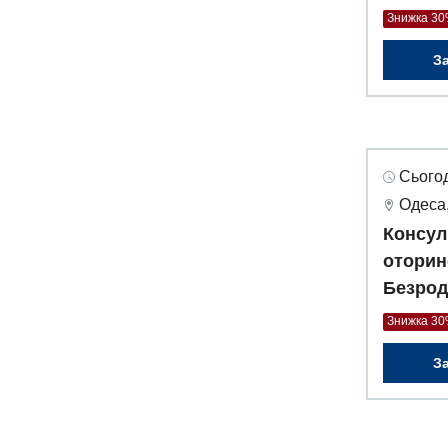
Знижка 3
З
Сьогод
Одеса,
Консул
оторин
Безрод
Знижка 3
З