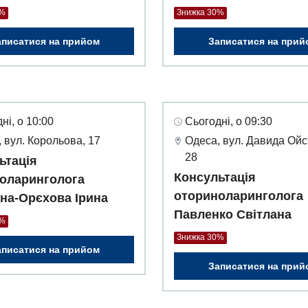
0%
Знижка 30%
аписатися на прийом
Записатися на прий
ні, о 10:00
Сьогодні, о 09:30
 вул. Корольова, 17
Одеса, вул. Давида Ойс
28
ьтація
Консультація
оларинголога
оториноларинголога
на-Орєхова Ірина
Павленко Світлана
0%
Знижка 30%
аписатися на прийом
Записатися на прий