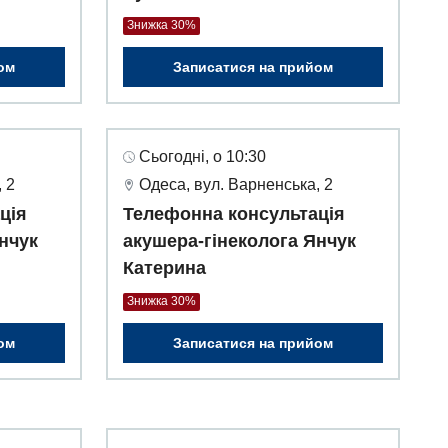
Знижка 30%
ом
Записатися на прийом
Сьогодні, о 10:30
 2
Одеса, вул. Варненська, 2
ція
Телефонна консультація
нчук
акушера-гінеколога Янчук
Катерина
Знижка 30%
ом
Записатися на прийом