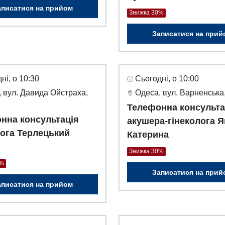
аписатися на прийом
Знижка 30%
Записатися на прий
ні, о 10:30
Сьогодні, о 10:00
 вул. Давида Ойстраха,
Одеса, вул. Варненська,
Телефонна консульта
нна консультація
акушера-гінеколога Я
ога Терлецький
Катерина
Знижка 30%
0%
Записатися на прий
аписатися на прийом