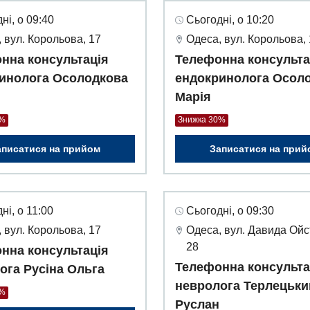
ні, о 09:40
Сьогодні, о 10:20
 вул. Корольова, 17
Одеса, вул. Корольова,
нна консультація
Телефонна консульта
инолога Осолодкова
ендокринолога Осол
Марія
0%
Знижка 30%
аписатися на прийом
Записатися на прий
ні, о 11:00
Сьогодні, о 09:30
 вул. Корольова, 17
Одеса, вул. Давида Ойс
28
нна консультація
Телефонна консульта
ога Русіна Ольга
невролога Терлецьки
0%
Руслан