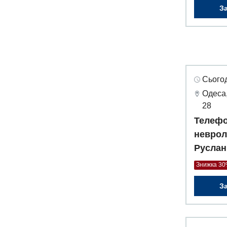
З
Сьогод
Одеса,
28
Телефо
неврол
Руслан
Знижка 3
З