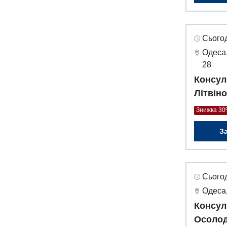
Сьогод
Одеса,
28
Консул
Літвін
Знижка 3
З
Сьогод
Одеса,
Консул
Осолод