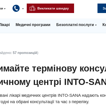
ки
Викликати швидку
З
Лікарі
Медичні програми
Безоплатні послуги
К
айдено:
57 пропозицій
)
майте термінову консу
ичному центрі INTO-SA
вані лікарі медичних центрів INTO-SANA надають кон
одні на обрані консультації та час з переліку.