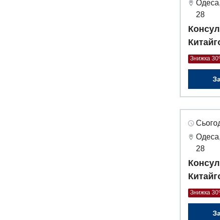
Одеса,
28
Консул
Китайг
Знижка 3
З
Сьогод
Одеса,
28
Консул
Китайг
Знижка 3
З