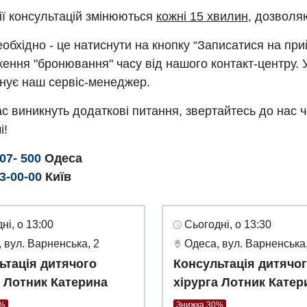
ії консультацій змінюються
кожні 15 хвилин
, дозволя
обхідно - це натиснути на кнопку “Записатися на пр
ення "бронювання" часу від нашого контакт-центру. 
нує наш сервіс-менеджер.
с виникнуть додаткові питання, звертайтесь до нас 
і!
307- 500
Одеса
93-00-00
Київ
ні, о 13:00
Сьогодні, о 13:30
 вул. Варненська, 2
Одеса, вул. Варненська,
ьтація дитячого
Консультація дитячо
а Лотник Катерина
хірурга Лотник Катер
0%
Знижка 30%