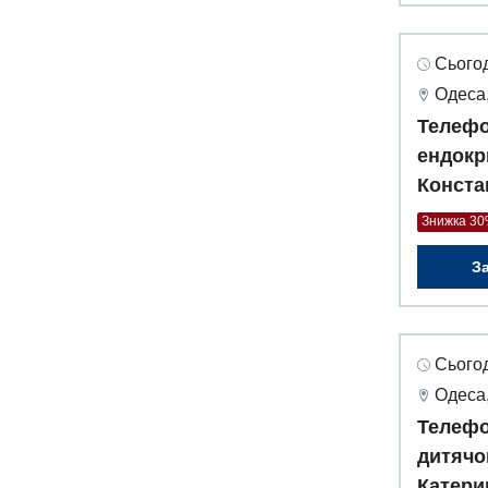
Сьогод
Одеса,
Телефо
ендокр
Конста
Знижка 3
З
Сьогод
Одеса,
Телефо
дитячо
Катери