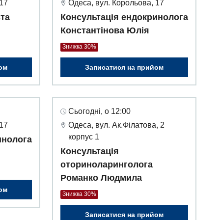
 17
Одеса, вул. Корольова, 17
вта
Консультація ендокринолога
Константінова Юлія
Знижка 30%
ом
Записатися на прийом
Сьогодні, о 12:00
 17
Одеса, вул. Ак.Філатова, 2
корпус 1
инолога
Консультація
оториноларинголога
Романко Людмила
ом
Знижка 30%
Записатися на прийом