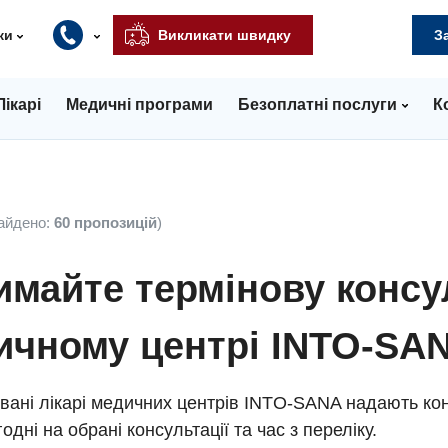
ки
Викликати швидку
З
Лікарі
Медичні програми
Безоплатні послуги
К
айдено:
60 пропозицій
)
майте термінову консу
ичному центрі INTO-SA
вані лікарі медичних центрів INTO-SANA надають кон
одні на обрані консультації та час з переліку.