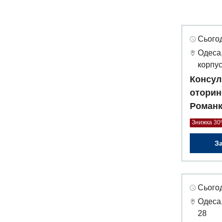
Сьогод
Одеса,
корпус
Консул
оторин
Роман
Знижка 3
З
Сьогод
Одеса,
28