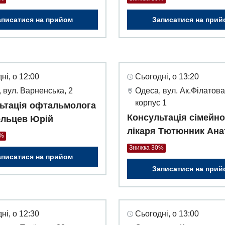
аписатися на прийом
Записатися на прий
ні, о 12:00
Сьогодні, о 13:20
 вул. Варненська, 2
Одеса, вул. Ак.Філатова
корпус 1
ьтація офтальмолога
Консультація сімейно
льцев Юрій
лікаря Тютюнник Ана
0%
Знижка 30%
аписатися на прийом
Записатися на прий
ні, о 12:30
Сьогодні, о 13:00