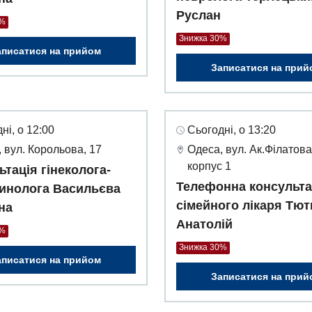
Руслан
0%
Знижка 30%
аписатися на прийом
Записатися на прий
ні, о 12:00
Сьогодні, о 13:20
 вул. Корольова, 17
Одеса, вул. Ак.Філатова
корпус 1
ьтація гінеколога-
Телефонна консульта
инолога Васильєва
сімейного лікаря Тю
на
Анатолій
0%
Знижка 30%
аписатися на прийом
Записатися на прий