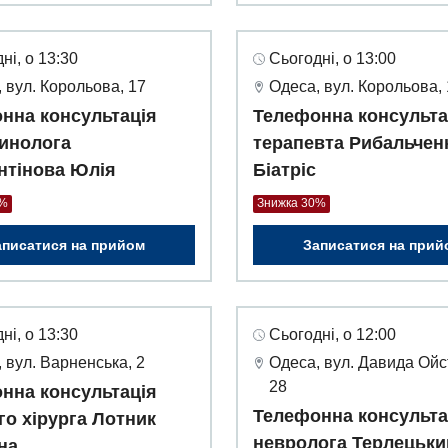
ні, о 13:30
Сьогодні, о 13:00
 вул. Корольова, 17
Одеса, вул. Корольова,
нна консультація
Телефонна консульта
инолога
терапевта Рибальчен
нтінова Юлія
Біатріс
0%
Знижка 30%
аписатися на прийом
Записатися на прий
ні, о 13:30
Сьогодні, о 12:00
 вул. Варненська, 2
Одеса, вул. Давида Ойс
28
нна консультація
Телефонна консульта
го хірурга Лотник
невролога Терлецьки
на