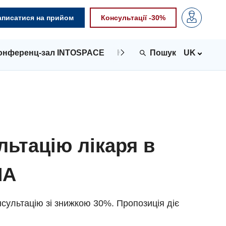
аписатися на прийом
Консультації -30%
онференц-зал INTOSPACE
Контакти
UK
льтацію лікаря в
NA
сультацію зі знижкою 30%. Пропозиція діє