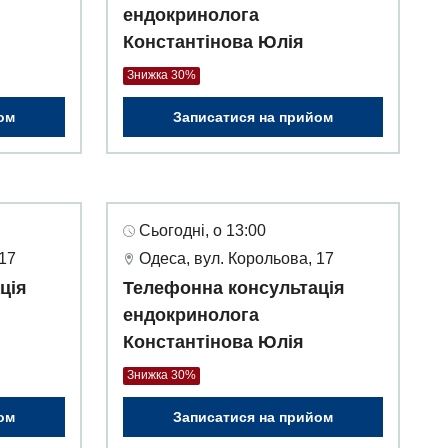
ендокринолога
Константінова Юлія
Знижка 30%
ом
Записатися на прийом
Сьогодні, о 13:00
 17
Одеса, вул. Корольова, 17
ція
Телефонна консультація
ендокринолога
Константінова Юлія
Знижка 30%
ом
Записатися на прийом