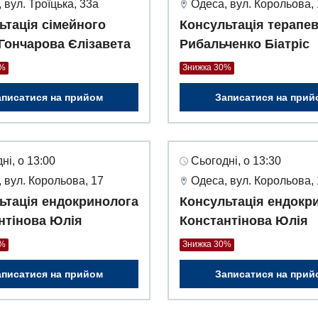
 вул. Троїцька, 33а
Одеса, вул. Корольова,
ьтація сімейного
Консультація терапе
 Гончарова Єлізавета
Рибальченко Біатріс
0%
Знижка 30%
аписатися на прийом
Записатися на прий
ні, о 13:00
Сьогодні, о 13:30
 вул. Корольова, 17
Одеса, вул. Корольова,
ьтація ендокринолога
Консультація ендокр
нтінова Юлія
Константінова Юлія
0%
Знижка 30%
аписатися на прийом
Записатися на прий