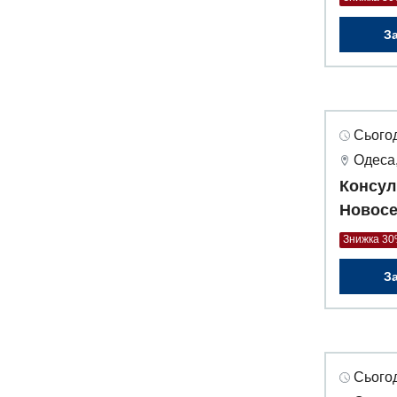
З
Сьогод
Одеса,
Консул
Новосе
Знижка 3
З
Сьогод