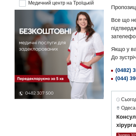
Медичний центр на Троїцькій
Пропозиц
Все що не
підтвердж
зателефо
Якщо у ва
До зустріч
(0482) 
(044) 3
Сьогод
Одеса,
Консул
хірург
Знижка 3