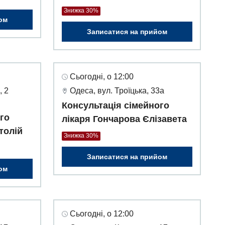
Знижка 30%
ом
Записатися на прийом
Сьогодні, о 12:00
, 2
Одеса, вул. Троїцька, 33а
Консультація сімейного
го
лікаря Гончарова Єлізавета
толій
Знижка 30%
Записатися на прийом
ом
Сьогодні, о 12:00