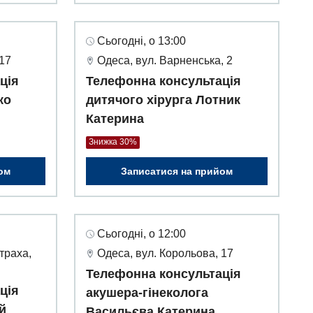
Сьогодні, о 13:00
 17
Одеса, вул. Варненська, 2
ція
Телефонна консультація
ко
дитячого хірурга Лотник
Катерина
Знижка 30%
ом
Записатися на прийом
Сьогодні, о 12:00
траха,
Одеса, вул. Корольова, 17
Телефонна консультація
ція
акушера-гінеколога
й
Васильєва Катерина