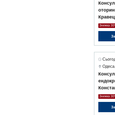
Консул
оторин
Кравец
Знижка 3
З
Сьогод
Одеса,
Консул
ендокр
Конста
Знижка 3
З