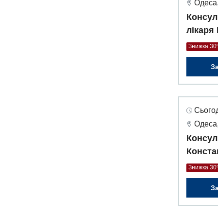
Одеса,
Консул
лікаря
Знижка 3
З
Сьогод
Одеса,
Консул
Конста
Знижка 3
З