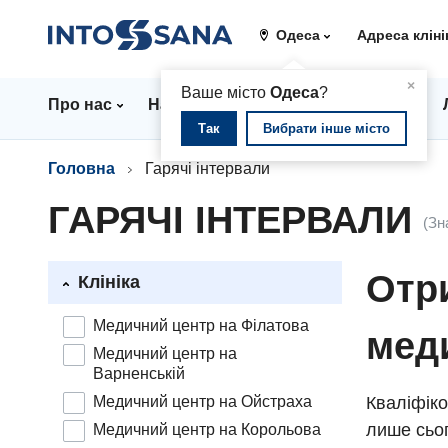
Одеса
Адреса кліні
▲
×
Ваше місто
Одеса
?
Про нас
Напрямки
Стаціонар
Ціни
Так
Вибрати інше місто
Головна
Гарячі інтервали
ГАРЯЧІ ІНТЕРВАЛИ
(Зн
Отри
Клініка
Медичний центр на Філатова
мед
Медичний центр на
Варненській
Медичний центр на Ойстраха
Кваліфіко
лише сьог
Медичний центр на Корольова