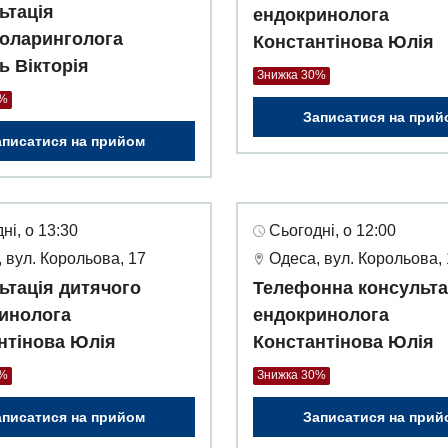
ьтація
ендокринолога
оларинголога
Константінова Юлія
ь Вікторія
Знижка 30%
0%
Записатися на прий
аписатися на прийом
ні, о 13:30
Сьогодні, о 12:00
 вул. Корольова, 17
Одеса, вул. Корольова,
ьтація дитячого
Телефонна консульта
инолога
ендокринолога
нтінова Юлія
Константінова Юлія
0%
Знижка 30%
аписатися на прийом
Записатися на прий