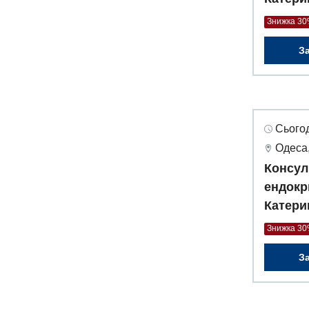
Знижка 3
З
Сьогод
Одеса,
Консул
ендокр
Катери
Знижка 3
З