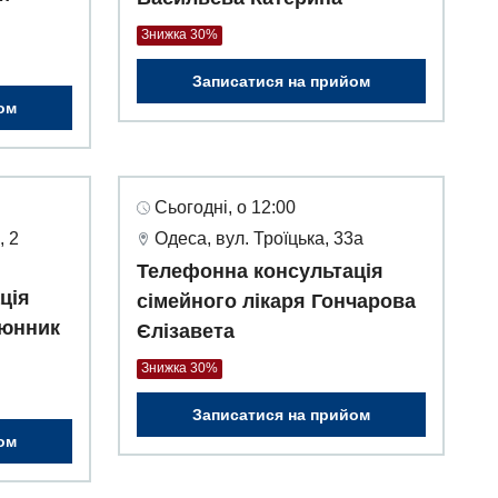
Знижка 30%
Записатися на прийом
ом
Сьогодні, о 12:00
, 2
Одеса, вул. Троїцька, 33а
Телефонна консультація
ція
сімейного лікаря Гончарова
тюнник
Єлізавета
Знижка 30%
Записатися на прийом
ом