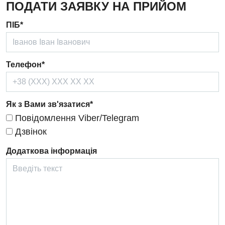
ПОДАТИ ЗАЯВКУ НА ПРИЙОМ
Ендокринологія
ПІБ*
Кардіологія
Кардіохірургія
Телефон*
Мамологія
Медична психологія
Як з Вами зв'язатися*
Повідомлення Viber/Telegram
Неврологія
Дзвінок
Нейрохірургія
Додаткова інформація
Онкологічне відділлення
Оториноларингологія
Офтальмологічне відділення
Педіатричне відділення