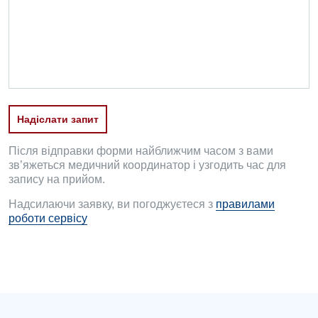
Проктологія
Пульмонологія
Судинна хірургія
Терапевтичне відділення
Надіслати запит
Терапія
Після відправки форми найближчим часом з вами
Травматологічне відділення
зв’яжеться медичний координатор і узгодить час для
запису на прийом.
Травматологія і ортопедія
Надсилаючи заявку, ви погоджуєтеся з
правилами
роботи сервісу
Урологічне відділення
Урологія
Фізіотерапія
Хірургічне відділення