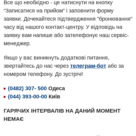
Алергологія, імунологія
Все що необхідно - це натиснути на кнопку
Терапевтичне відділення
“Записатися на прийом" і заповнити форму
Андрологія
Травматологічне відділення
заявки. Дочекайтеся підтвердження "бронювання"
Безоплатні послуги
часу від нашого контакт-центру. У відповідь на
Урологічне відділення
заявку вам напише або зателефонує наш сервіс-
Вакцинація
Хірургічне відділення
менеджер.
Відділення інтенсивної терапії
Швидка медична допомога
Якщо у вас виникнуть додаткові питання,
Відділення кардіосудинної патології та неврології
звертайтесь до нас через
телеграм-бот
або за
номером телефону. До зустрічі!
Відділення невідкладних станів
Гастроентерологія
(0482) 307- 500
Одеса
(044) 393-00-00
Київ
Гінекологічне відділення
ГАРЯЧИХ ІНТЕРВАЛІВ НА ДАНИЙ МОМЕНТ
Денний стаціонар
НЕМАЄ
Дерматовенерологія
Дієтологія