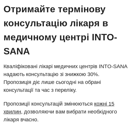
Відділ госпіталізації
Отримайте термінову
Безкоштовні операції
Діагностичне відділення
Відділення кардіосудинної патології та неврології
консультацію лікаря в
Енциклопедія
Ендоскопічне відділення
Відділення невідкладних станів
Програма лояльності
медичному центрі INTO-
Комп’ютерна томографія
Відділення інтенсивної терапії
Відгуки
Магнітно-резонансна томографія
SANA
Гінекологічне відділення
Відео
Мамографія
Денний стаціонар
Декларування
Кваліфіковані лікарі медичних центрів INTO-SANA
Нейросонографія
надають консультацію зі знижкою 30%.
Діагностичне відділення
Лікування гострого інфаркту
Рентгенографія
Пропозиція діє лише сьогодні на обрані
Ендоскопічне відділення
Національний скринінг здоров’я 40+
консультації та час з переліку.
УЗД
Онкологічне відділлення
Пропозиції консультацій змінюються
кожні 15
Для дорослих
Українська
Офтальмологічне відділення
хвилин
, дозволяючи вам вибрати необхідного
лікаря вчасно.
Російська
Акушерство і гінекологія
Педіатричне відділення