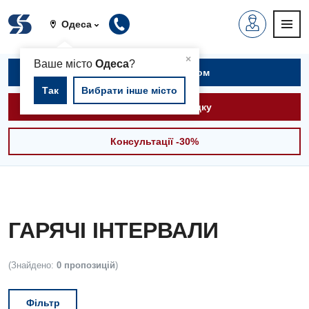
Одеса
▲
×
Ваше місто
Одеса
?
Записатися на прийом
Так
Вибрати інше місто
Викликати швидку
Консультації -30%
ГАРЯЧІ ІНТЕРВАЛИ
(Знайдено:
0 пропозицій
)
Фільтр