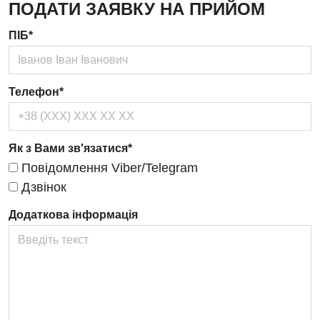
ПОДАТИ ЗАЯВКУ НА ПРИЙОМ
Ендокринологія
ПІБ*
Кардіологія
Кардіохірургія
Телефон*
Мамологія
Медична психологія
Як з Вами зв'язатися*
Неврологія
Повідомлення Viber/Telegram
Нейрохірургія
Дзвінок
Онкологічне відділлення
Додаткова інформація
Оториноларингологія
Офтальмологічне відділення
Педіатричне відділення