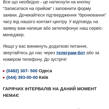
Все що необхідно - це натиснути на кнопку
Андрологія
Травматологічне відділення
“Записатися на прийом" і заповнити форму
заявки. Дочекайтеся підтвердження "бронювання"
Безоплатні послуги
Урологічне відділення
часу від нашого контакт-центру. У відповідь на
Вакцинація
Хірургічне відділення
заявку вам напише або зателефонує наш сервіс-
менеджер.
Відділення інтенсивної терапії
Швидка медична допомога
Відділення кардіосудинної патології та неврології
Якщо у вас виникнуть додаткові питання,
звертайтесь до нас через
телеграм-бот
або за
Відділення невідкладних станів
номером телефону. До зустрічі!
Гастроентерологія
(0482) 307- 500
Одеса
Гінекологічне відділення
(044) 393-00-00
Київ
Денний стаціонар
ГАРЯЧИХ ІНТЕРВАЛІВ НА ДАНИЙ МОМЕНТ
Дерматовенерологія
НЕМАЄ
Дієтологія