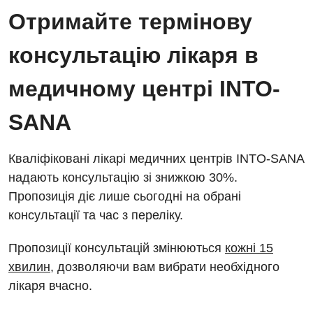
Безкоштовні операції
Діагностичне відділення
Отримайте термінову
Відділення кардіосудинної патології та неврології
Енциклопедія
Ендоскопічне відділення
консультацію лікаря в
Відділення невідкладних станів
Програма лояльності
Комп’ютерна томографія
медичному центрі INTO-
Відділення інтенсивної терапії
Відгуки
Магнітно-резонансна томографія
Гінекологічне відділення
SANA
Відео
Мамографія
Денний стаціонар
Декларування
Нейросонографія
Кваліфіковані лікарі медичних центрів INTO-SANA
Діагностичне відділення
Лікування гострого інфаркту
надають консультацію зі знижкою 30%.
Рентгенографія
Пропозиція діє лише сьогодні на обрані
Ендоскопічне відділення
Національний скринінг здоров’я 40+
УЗД
консультації та час з переліку.
Онкологічне відділлення
Для дорослих
Пропозиції консультацій змінюються
кожні 15
Українська
Офтальмологічне відділення
хвилин
, дозволяючи вам вибрати необхідного
Російська
Акушерство і гінекологія
Педіатричне відділення
лікаря вчасно.
Алергологія, імунологія
Терапевтичне відділення