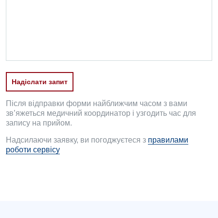
Проктологія
Пульмонологія
Судинна хірургія
Терапевтичне відділення
Надіслати запит
Терапія
Травматологічне відділення
Після відправки форми найближчим часом з вами
зв’яжеться медичний координатор і узгодить час для
Травматологія і ортопедія
запису на прийом.
Надсилаючи заявку, ви погоджуєтеся з
правилами
Урологічне відділення
роботи сервісу
Урологія
Фізіотерапія
Хірургічне відділення