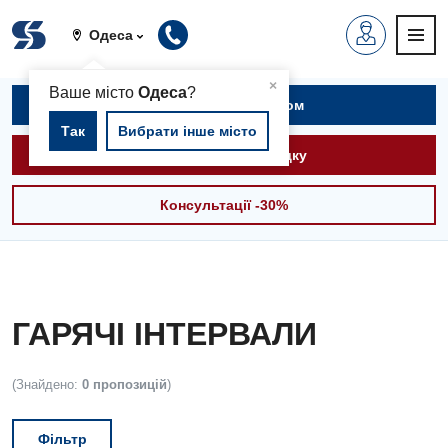
Одеса
▲
×
Ваше місто
Одеса
?
Записатися на прийом
Так
Вибрати інше місто
Викликати швидку
Консультації -30%
ГАРЯЧІ ІНТЕРВАЛИ
(Знайдено:
0 пропозицій
)
Фільтр