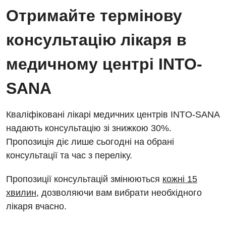
Безкоштовні операції
Діагностичне відділення
Отримайте термінову
Відділення кардіосудинної патології та неврології
Енциклопедія
Ендоскопічне відділення
консультацію лікаря в
Відділення невідкладних станів
Програма лояльності
Комп’ютерна томографія
медичному центрі INTO-
Відділення інтенсивної терапії
Відгуки
Магнітно-резонансна томографія
Гінекологічне відділення
SANA
Відео
Мамографія
Денний стаціонар
Декларування
Нейросонографія
Кваліфіковані лікарі медичних центрів INTO-SANA
Діагностичне відділення
Лікування гострого інфаркту
надають консультацію зі знижкою 30%.
Рентгенографія
Пропозиція діє лише сьогодні на обрані
Ендоскопічне відділення
Національний скринінг здоров’я 40+
УЗД
консультації та час з переліку.
Онкологічне відділлення
Для дорослих
Пропозиції консультацій змінюються
кожні 15
Українська
Офтальмологічне відділення
хвилин
, дозволяючи вам вибрати необхідного
Російська
Акушерство і гінекологія
Педіатричне відділення
лікаря вчасно.
Алергологія, імунологія
Терапевтичне відділення