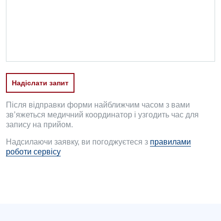
Проктологія
Пульмонологія
Судинна хірургія
Терапевтичне відділення
Надіслати запит
Терапія
Травматологічне відділення
Після відправки форми найближчим часом з вами
зв’яжеться медичний координатор і узгодить час для
Травматологія і ортопедія
запису на прийом.
Надсилаючи заявку, ви погоджуєтеся з
правилами
Урологічне відділення
роботи сервісу
Урологія
Фізіотерапія
Хірургічне відділення