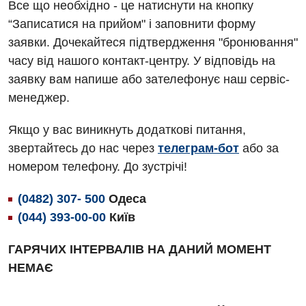
Все що необхідно - це натиснути на кнопку
Андрологія
Травматологічне відділення
“Записатися на прийом" і заповнити форму
заявки. Дочекайтеся підтвердження "бронювання"
Безоплатні послуги
Урологічне відділення
часу від нашого контакт-центру. У відповідь на
Вакцинація
Хірургічне відділення
заявку вам напише або зателефонує наш сервіс-
менеджер.
Відділення інтенсивної терапії
Швидка медична допомога
Відділення кардіосудинної патології та неврології
Якщо у вас виникнуть додаткові питання,
звертайтесь до нас через
телеграм-бот
або за
Відділення невідкладних станів
номером телефону. До зустрічі!
Гастроентерологія
(0482) 307- 500
Одеса
Гінекологічне відділення
(044) 393-00-00
Київ
Денний стаціонар
ГАРЯЧИХ ІНТЕРВАЛІВ НА ДАНИЙ МОМЕНТ
Дерматовенерологія
НЕМАЄ
Дієтологія