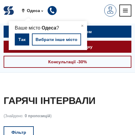
Одеса
▲
×
Ваше місто
Одеса
?
Записатися на прийом
Так
Вибрати інше місто
Викликати швидку
Консультації -30%
ГАРЯЧІ ІНТЕРВАЛИ
(Знайдено:
0 пропозицій
)
Фільтр