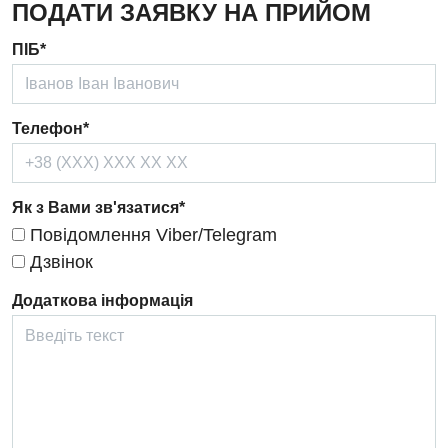
ПОДАТИ ЗАЯВКУ НА ПРИЙОМ
Ендокринологія
ПІБ*
Кардіологія
Кардіохірургія
Телефон*
Мамологія
Медична психологія
Як з Вами зв'язатися*
Неврологія
Повідомлення Viber/Telegram
Нейрохірургія
Дзвінок
Онкологічне відділлення
Додаткова інформація
Оториноларингологія
Офтальмологічне відділення
Педіатричне відділення