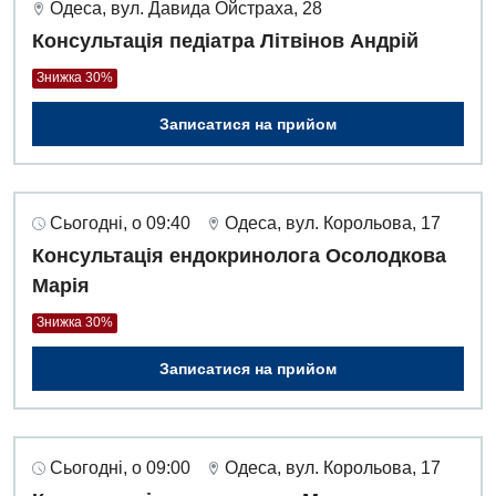
Одеса, вул. Давида Ойстраха, 28
Алергологія, імунологія
Терапевтичне відділення
Консультація педіатра Літвінов Андрій
Андрологія
Травматологічне відділення
Знижка 30%
Безоплатні послуги
Урологічне відділення
Записатися на прийом
Вакцинація
Хірургічне відділення
Відділення інтенсивної терапії
Швидка медична допомога
Сьогодні, о 09:40
Одеса, вул. Корольова, 17
Відділення кардіосудинної патології та неврології
Консультація ендокринолога Осолодкова
Марія
Відділення невідкладних станів
Знижка 30%
Гастроентерологія
Записатися на прийом
Гінекологічне відділення
Денний стаціонар
Дерматовенерологія
Сьогодні, о 09:00
Одеса, вул. Корольова, 17