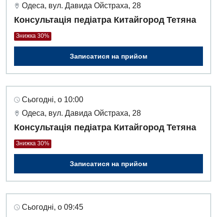
Інтернатура
Одеса, вул. Давида Ойстраха, 28
Ангіографічні дослідження
Відділ госпіталізації
Консультація педіатра Китайгород Тетяна
Безкоштовні операції
Діагностичне відділення
Відділення кардіосудинної патології та неврології
Знижка 30%
Енциклопедія
Ендоскопічне відділення
Відділення невідкладних станів
Записатися на прийом
Програма лояльності
Комп’ютерна томографія
Відділення інтенсивної терапії
Відгуки
Магнітно-резонансна томографія
Гінекологічне відділення
Сьогодні, о 10:00
Відео
Мамографія
Денний стаціонар
Одеса, вул. Давида Ойстраха, 28
Декларування
Нейросонографія
Консультація педіатра Китайгород Тетяна
Діагностичне відділення
Лікування гострого інфаркту
Рентгенографія
Знижка 30%
Ендоскопічне відділення
Національний скринінг здоров’я 40+
УЗД
Записатися на прийом
Онкологічне відділлення
Для дорослих
Українська
Офтальмологічне відділення
Російська
Акушерство і гінекологія
Сьогодні, о 09:45
Педіатричне відділення