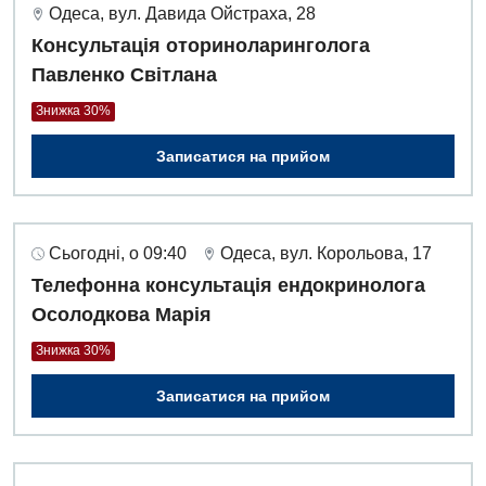
Одеса, вул. Давида Ойстраха, 28
Дитяча хірургія
Консультація оториноларинголога
Павленко Світлана
Педіатрія
Знижка 30%
Записатися на прийом
Сьогодні, о 09:40
Одеса, вул. Корольова, 17
Телефонна консультація ендокринолога
Осолодкова Марія
Знижка 30%
Записатися на прийом