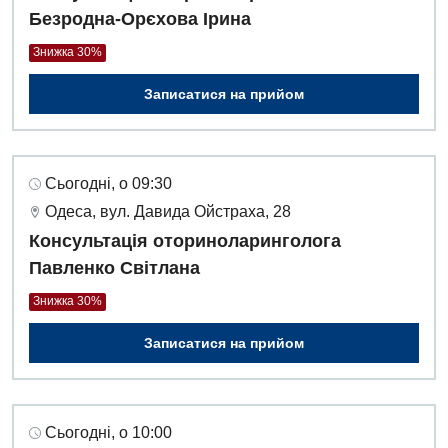
Безродна-Орєхова Ірина
Для дітей
Знижка 30%
Дитяча алергологія
Записатися на прийом
Дитяча гастроентерологія
Дитяча гінекологія
Сьогодні, о 09:30
Дитяча ендокринологія
Одеса, вул. Давида Ойстраха, 28
Консультація оториноларинголога
Дитяча кардіоревматологія
Павленко Світлана
Дитяча неврологія
Знижка 30%
Дитяча ортопедія і травматологія
Записатися на прийом
Дитяча оториноларингологія
Дитяча офтальмологія
Сьогодні, о 10:00
Дитяча урологія