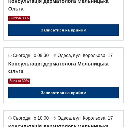
Консультація дерматолога Мельницька
Дієтологія
Ольга
Ендокринологія
Знижка 30%
Кардіологія
Записатися на прийом
Кардіохірургія
Мамологія
Сьогодні, о 09:30
Одеса, вул. Корольова, 17
Медична психологія
Консультація дерматолога Мельницька
Неврологія
Ольга
Знижка 30%
Нейрохірургія
Записатися на прийом
Онкологічне відділлення
Оториноларингологія
Офтальмологічне відділення
Сьогодні, о 10:00
Одеса, вул. Корольова, 17
Консультація дерматолога Мельницька