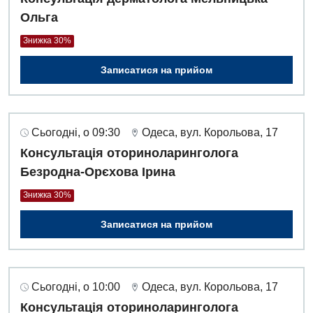
Педіатричне відділення
Ольга
Проктологія
Знижка 30%
Пульмонологія
Записатися на прийом
Судинна хірургія
Терапевтичне відділення
Сьогодні, о 09:30
Одеса, вул. Корольова, 17
Терапія
Консультація оториноларинголога
Травматологічне відділення
Безродна-Орєхова Ірина
Знижка 30%
Травматологія і ортопедія
Записатися на прийом
Урологічне відділення
Урологія
Фізіотерапія
Сьогодні, о 10:00
Одеса, вул. Корольова, 17
Консультація оториноларинголога
Хірургічне відділення