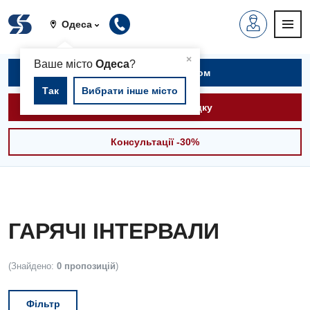
Одеса
▲
×
Ваше місто
Одеса
?
Записатися на прийом
Так
Вибрати інше місто
Викликати швидку
Консультації -30%
ГАРЯЧІ ІНТЕРВАЛИ
(Знайдено:
0 пропозицій
)
Фільтр