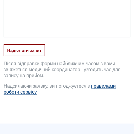
Проктологія
Пульмонологія
Судинна хірургія
Терапевтичне відділення
Надіслати запит
Терапія
Травматологічне відділення
Після відправки форми найближчим часом з вами
зв’яжеться медичний координатор і узгодить час для
Травматологія і ортопедія
запису на прийом.
Надсилаючи заявку, ви погоджуєтеся з
правилами
Урологічне відділення
роботи сервісу
Урологія
Фізіотерапія
Хірургічне відділення