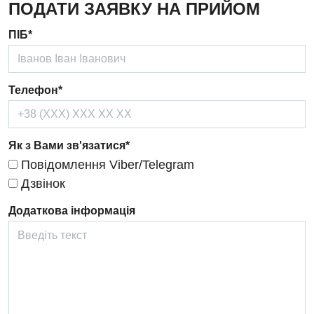
ПОДАТИ ЗАЯВКУ НА ПРИЙОМ
Ендокринологія
ПІБ*
Кардіологія
Кардіохірургія
Телефон*
Мамологія
Медична психологія
Як з Вами зв'язатися*
Неврологія
Повідомлення Viber/Telegram
Нейрохірургія
Дзвінок
Онкологічне відділлення
Додаткова інформація
Оториноларингологія
Офтальмологічне відділення
Педіатричне відділення