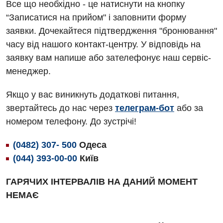
Все що необхідно - це натиснути на кнопку
Андрологія
Травматологічне відділення
“Записатися на прийом" і заповнити форму
заявки. Дочекайтеся підтвердження "бронювання"
Безоплатні послуги
Урологічне відділення
часу від нашого контакт-центру. У відповідь на
Вакцинація
Хірургічне відділення
заявку вам напише або зателефонує наш сервіс-
менеджер.
Відділення інтенсивної терапії
Швидка медична допомога
Відділення кардіосудинної патології та неврології
Якщо у вас виникнуть додаткові питання,
звертайтесь до нас через
телеграм-бот
або за
Відділення невідкладних станів
номером телефону. До зустрічі!
Гастроентерологія
(0482) 307- 500
Одеса
Гінекологічне відділення
(044) 393-00-00
Київ
Денний стаціонар
ГАРЯЧИХ ІНТЕРВАЛІВ НА ДАНИЙ МОМЕНТ
Дерматовенерологія
НЕМАЄ
Дієтологія