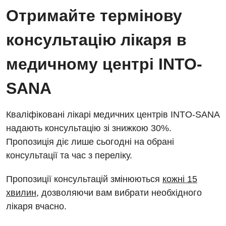
Безкоштовні операції
Діагностичне відділення
Отримайте термінову
Відділення кардіосудинної патології та неврології
Енциклопедія
Ендоскопічне відділення
консультацію лікаря в
Відділення невідкладних станів
Програма лояльності
Комп’ютерна томографія
медичному центрі INTO-
Відділення інтенсивної терапії
Відгуки
Магнітно-резонансна томографія
Гінекологічне відділення
SANA
Відео
Мамографія
Денний стаціонар
Декларування
Нейросонографія
Кваліфіковані лікарі медичних центрів INTO-SANA
Діагностичне відділення
Лікування гострого інфаркту
надають консультацію зі знижкою 30%.
Рентгенографія
Пропозиція діє лише сьогодні на обрані
Ендоскопічне відділення
Національний скринінг здоров’я 40+
УЗД
консультації та час з переліку.
Онкологічне відділлення
Для дорослих
Пропозиції консультацій змінюються
кожні 15
Українська
Офтальмологічне відділення
хвилин
, дозволяючи вам вибрати необхідного
Російська
Акушерство і гінекологія
Педіатричне відділення
лікаря вчасно.
Алергологія, імунологія
Терапевтичне відділення