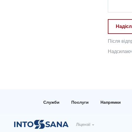
Надісл
Після відп
Надсилаючи
Служби
Послуги
Напрямки
Ліцензії