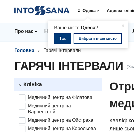
Одеса
Адреса кліні
▲
×
Ваше місто
Одеса
?
Про нас
Напрямки
Стаціонар
Ціни
Так
Вибрати інше місто
Головна
Гарячі інтервали
ГАРЯЧІ ІНТЕРВАЛИ
(Зн
Отри
Клініка
Медичний центр на Філатова
мед
Медичний центр на
Варненській
Медичний центр на Ойстраха
Кваліфіко
лише сьог
Медичний центр на Корольова