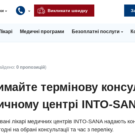
ки
Викликати швидку
З
Лікарі
Медичні програми
Безоплатні послуги
К
айдено:
0 пропозицій
)
майте термінову консу
ичному центрі INTO-SA
вані лікарі медичних центрів INTO-SANA надають кон
одні на обрані консультації та час з переліку.