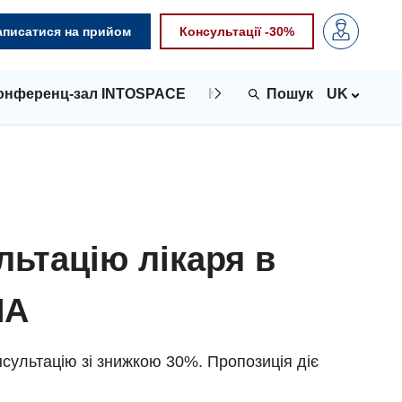
аписатися на прийом
Консультації -30%
онференц-зал INTOSPACE
Контакти
UK
льтацію лікаря в
NA
сультацію зі знижкою 30%. Пропозиція діє