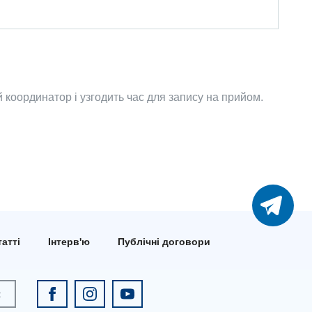
координатор і узгодить час для запису на прийом.
атті
Інтерв'ю
Публічні договори
к