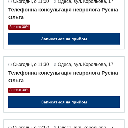
Сьогодні, о 11:00
Одеса, вул. Корольова, 17
Алергологія, імунологія
Терапевтичне відділення
Телефонна консультація невролога Русіна
Андрологія
Ольга
Травматологічне відділення
Знижка 30%
Безоплатні послуги
Урологічне відділення
Записатися на прийом
Вакцинація
Хірургічне відділення
Відділення інтенсивної терапії
Швидка медична допомога
Відділення кардіосудинної патології та неврології
Сьогодні, о 11:30
Одеса, вул. Корольова, 17
Телефонна консультація невролога Русіна
Відділення невідкладних станів
Ольга
Гастроентерологія
Знижка 30%
Гінекологічне відділення
Записатися на прийом
Денний стаціонар
Дерматовенерологія
Сьогодні, о 12:00
Одеса, вул. Корольова, 17