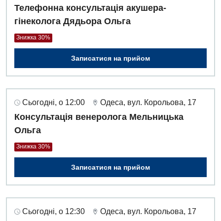
Телефонна консультація акушера-
гінеколога Дядьора Ольга
Для дітей
Знижка 30%
Дитяча алергологія
Записатися на прийом
Дитяча гастроентерологія
Дитяча гінекологія
Дитяча ендокринологія
Сьогодні, о 12:00
Одеса, вул. Корольова, 17
Консультація венеролога Мельницька
Дитяча кардіоревматологія
Ольга
Дитяча неврологія
Знижка 30%
Дитяча ортопедія і травматологія
Записатися на прийом
Дитяча оториноларингологія
Дитяча офтальмологія
Сьогодні, о 12:30
Одеса, вул. Корольова, 17
Дитяча урологія