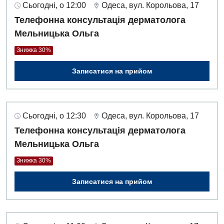
Інтернатура
Сьогодні, о 12:00
Одеса, вул. Корольова, 17
Ангіографічні дослідження
Відділ госпіталізації
Телефонна консультація дерматолога
Безкоштовні операції
Діагностичне відділення
Мельницька Ольга
Відділення кардіосудинної патології та неврології
Енциклопедія
Ендоскопічне відділення
Знижка 30%
Відділення невідкладних станів
Програма лояльності
Комп’ютерна томографія
Записатися на прийом
Відділення інтенсивної терапії
Відгуки
Магнітно-резонансна томографія
Гінекологічне відділення
Відео
Мамографія
Денний стаціонар
Сьогодні, о 12:30
Одеса, вул. Корольова, 17
Декларування
Нейросонографія
Телефонна консультація дерматолога
Діагностичне відділення
Лікування гострого інфаркту
Мельницька Ольга
Рентгенографія
Ендоскопічне відділення
Національний скринінг здоров’я 40+
Знижка 30%
УЗД
Онкологічне відділлення
Записатися на прийом
Для дорослих
Українська
Офтальмологічне відділення
Російська
Акушерство і гінекологія
Педіатричне відділення