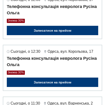
Дієтологія
Телефонна консультація невролога Русіна
Ендокринологія
Ольга
Знижка 30%
Кардіологія
Кардіохірургія
Записатися на прийом
Мамологія
Медична психологія
Сьогодні, о 12:30
Одеса, вул. Корольова, 17
Телефонна консультація невролога Русіна
Неврологія
Ольга
Нейрохірургія
Знижка 30%
Онкологічне відділлення
Записатися на прийом
Оториноларингологія
Офтальмологічне відділення
Сьогодні, о 11:30
Одеса, вул. Варненська, 2