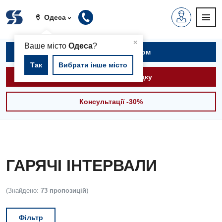
Одеса
▲
×
Ваше місто
Одеса
?
Записатися на прийом
Так
Вибрати інше місто
Викликати швидку
Консультації -30%
ГАРЯЧІ ІНТЕРВАЛИ
(Знайдено:
73 пропозицій
)
Фільтр