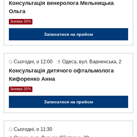
Консультація венеролога Мельницька
Ольга
Дитяча хірургія
Знижка 30%
Педіатрія
Записатися на прийом
Сьогодні, о 12:00
Одеса, вул. Варненська, 2
Консультація дитячого офтальмолога
Кифоренко Анна
Знижка 30%
Записатися на прийом
Сьогодні, о 11:30