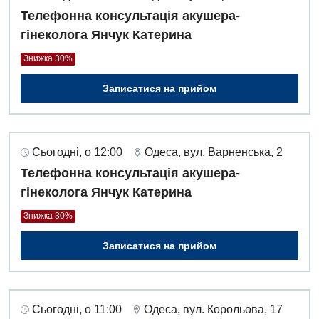
Педіатричне відділення
Телефонна консультація акушера-
Проктологія
гінеколога Янчук Катерина
Пульмонологія
Знижка 30%
Судинна хірургія
Записатися на прийом
Терапевтичне відділення
Терапія
Сьогодні, о 12:00
Одеса, вул. Варненська, 2
Телефонна консультація акушера-
Травматологічне відділення
гінеколога Янчук Катерина
Травматологія і ортопедія
Знижка 30%
Урологічне відділення
Записатися на прийом
Урологія
Фізіотерапія
Сьогодні, о 11:00
Одеса, вул. Корольова, 17
Хірургічне відділення