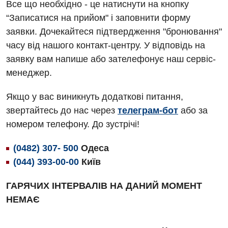
Алергологія, імунологія
Все що необхідно - це натиснути на кнопку
Терапевтичне відділення
“Записатися на прийом" і заповнити форму
Андрологія
Травматологічне відділення
заявки. Дочекайтеся підтвердження "бронювання"
Безоплатні послуги
часу від нашого контакт-центру. У відповідь на
Урологічне відділення
заявку вам напише або зателефонує наш сервіс-
Вакцинація
Хірургічне відділення
менеджер.
Відділення інтенсивної терапії
Швидка медична допомога
Якщо у вас виникнуть додаткові питання,
Відділення кардіосудинної патології та неврології
звертайтесь до нас через
телеграм-бот
або за
номером телефону. До зустрічі!
Відділення невідкладних станів
Гастроентерологія
(0482) 307- 500
Одеса
(044) 393-00-00
Київ
Гінекологічне відділення
ГАРЯЧИХ ІНТЕРВАЛІВ НА ДАНИЙ МОМЕНТ
Денний стаціонар
НЕМАЄ
Дерматовенерологія
Дієтологія