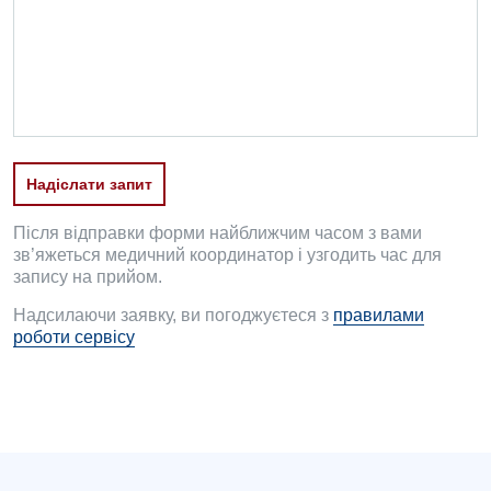
Проктологія
Пульмонологія
Судинна хірургія
Терапевтичне відділення
Надіслати запит
Терапія
Після відправки форми найближчим часом з вами
Травматологічне відділення
зв’яжеться медичний координатор і узгодить час для
запису на прийом.
Травматологія і ортопедія
Надсилаючи заявку, ви погоджуєтеся з
правилами
роботи сервісу
Урологічне відділення
Урологія
Фізіотерапія
Хірургічне відділення