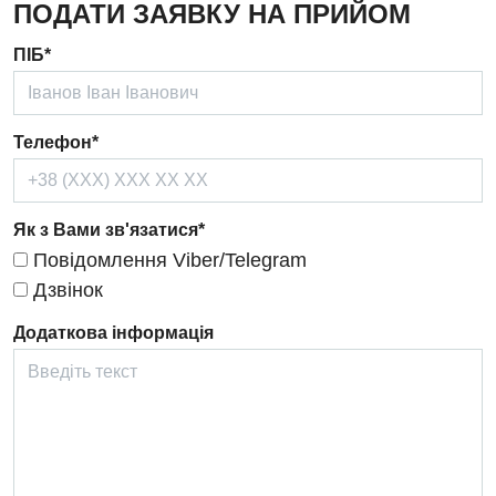
ПОДАТИ ЗАЯВКУ НА ПРИЙОМ
Ендокринологія
ПІБ*
Кардіологія
Кардіохірургія
Телефон*
Мамологія
Медична психологія
Як з Вами зв'язатися*
Повідомлення Viber/Telegram
Неврологія
Дзвінок
Нейрохірургія
Додаткова інформація
Онкологічне відділлення
Оториноларингологія
Офтальмологічне відділення
Педіатричне відділення