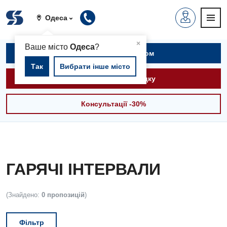
Одеса
▲
×
Ваше місто
Одеса
?
Записатися на прийом
Так
Вибрати інше місто
Викликати швидку
Консультації -30%
ГАРЯЧІ ІНТЕРВАЛИ
(Знайдено:
0 пропозицій
)
Фільтр