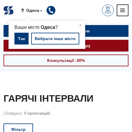
Одеса
▲
×
Ваше місто
Одеса
?
Записатися на прийом
Так
Вибрати інше місто
Викликати швидку
Консультації -30%
ГАРЯЧІ ІНТЕРВАЛИ
(Знайдено:
0 пропозицій
)
Фільтр