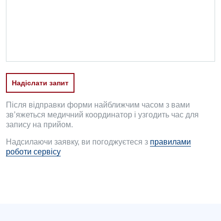
Проктологія
Пульмонологія
Судинна хірургія
Терапевтичне відділення
Надіслати запит
Терапія
Після відправки форми найближчим часом з вами
Травматологічне відділення
зв’яжеться медичний координатор і узгодить час для
запису на прийом.
Травматологія і ортопедія
Надсилаючи заявку, ви погоджуєтеся з
правилами
роботи сервісу
Урологічне відділення
Урологія
Фізіотерапія
Хірургічне відділення