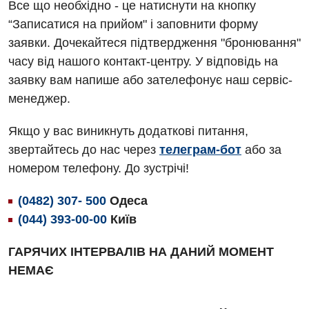
Алергологія, імунологія
Все що необхідно - це натиснути на кнопку
Терапевтичне відділення
“Записатися на прийом" і заповнити форму
Андрологія
Травматологічне відділення
заявки. Дочекайтеся підтвердження "бронювання"
Безоплатні послуги
часу від нашого контакт-центру. У відповідь на
Урологічне відділення
заявку вам напише або зателефонує наш сервіс-
Вакцинація
Хірургічне відділення
менеджер.
Відділення інтенсивної терапії
Швидка медична допомога
Якщо у вас виникнуть додаткові питання,
Відділення кардіосудинної патології та неврології
звертайтесь до нас через
телеграм-бот
або за
номером телефону. До зустрічі!
Відділення невідкладних станів
Гастроентерологія
(0482) 307- 500
Одеса
(044) 393-00-00
Київ
Гінекологічне відділення
ГАРЯЧИХ ІНТЕРВАЛІВ НА ДАНИЙ МОМЕНТ
Денний стаціонар
НЕМАЄ
Дерматовенерологія
Дієтологія