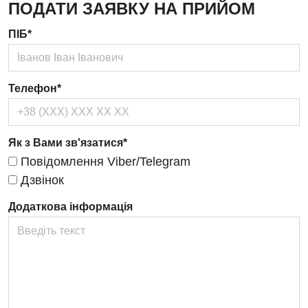
ПОДАТИ ЗАЯВКУ НА ПРИЙОМ
Ендокринологія
ПІБ*
Кардіологія
Кардіохірургія
Телефон*
Мамологія
Медична психологія
Як з Вами зв'язатися*
Повідомлення Viber/Telegram
Неврологія
Дзвінок
Нейрохірургія
Додаткова інформація
Онкологічне відділлення
Оториноларингологія
Офтальмологічне відділення
Педіатричне відділення