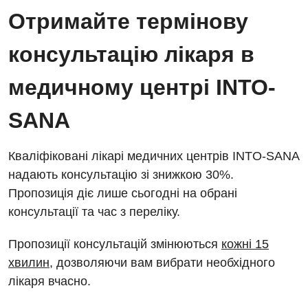
Відділ госпіталізації
Отримайте термінову
Безкоштовні операції
Діагностичне відділення
Відділення кардіосудинної патології та неврології
консультацію лікаря в
Енциклопедія
Ендоскопічне відділення
Відділення невідкладних станів
Програма лояльності
медичному центрі INTO-
Комп’ютерна томографія
Відділення інтенсивної терапії
Відгуки
Магнітно-резонансна томографія
SANA
Гінекологічне відділення
Відео
Мамографія
Денний стаціонар
Декларування
Кваліфіковані лікарі медичних центрів INTO-SANA
Нейросонографія
надають консультацію зі знижкою 30%.
Діагностичне відділення
Лікування гострого інфаркту
Рентгенографія
Пропозиція діє лише сьогодні на обрані
Ендоскопічне відділення
Національний скринінг здоров’я 40+
консультації та час з переліку.
УЗД
Онкологічне відділлення
Пропозиції консультацій змінюються
кожні 15
Для дорослих
Українська
Офтальмологічне відділення
хвилин
, дозволяючи вам вибрати необхідного
лікаря вчасно.
Російська
Акушерство і гінекологія
Педіатричне відділення