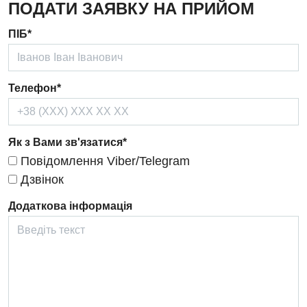
ПОДАТИ ЗАЯВКУ НА ПРИЙОМ
Ендокринологія
ПІБ*
Кардіологія
Кардіохірургія
Телефон*
Мамологія
Медична психологія
Як з Вами зв'язатися*
Повідомлення Viber/Telegram
Неврологія
Дзвінок
Нейрохірургія
Додаткова інформація
Онкологічне відділлення
Оториноларингологія
Офтальмологічне відділення
Педіатричне відділення