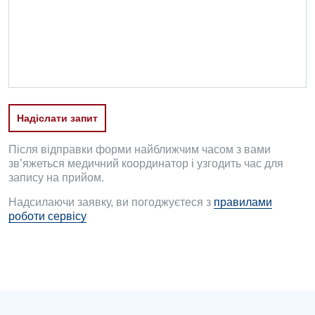
Проктологія
Пульмонологія
Судинна хірургія
Терапевтичне відділення
Надіслати запит
Терапія
Після відправки форми найближчим часом з вами
Травматологічне відділення
зв’яжеться медичний координатор і узгодить час для
запису на прийом.
Травматологія і ортопедія
Надсилаючи заявку, ви погоджуєтеся з
правилами
роботи сервісу
Урологічне відділення
Урологія
Фізіотерапія
Хірургічне відділення