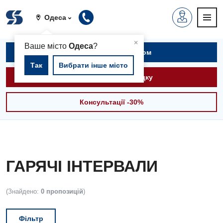
Одеса
▲
×
Ваше місто
Одеса
?
Записатися на прийом
Так
Вибрати інше місто
Викликати швидку
Консультації -30%
ГАРЯЧІ ІНТЕРВАЛИ
(Знайдено:
0 пропозицій
)
Фільтр