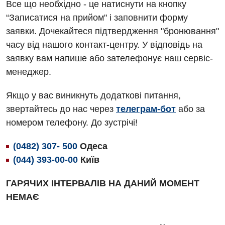
Алергологія, імунологія
Все що необхідно - це натиснути на кнопку
Терапевтичне відділення
“Записатися на прийом" і заповнити форму
Андрологія
Травматологічне відділення
заявки. Дочекайтеся підтвердження "бронювання"
Безоплатні послуги
часу від нашого контакт-центру. У відповідь на
Урологічне відділення
заявку вам напише або зателефонує наш сервіс-
Вакцинація
Хірургічне відділення
менеджер.
Відділення інтенсивної терапії
Швидка медична допомога
Якщо у вас виникнуть додаткові питання,
Відділення кардіосудинної патології та неврології
звертайтесь до нас через
телеграм-бот
або за
номером телефону. До зустрічі!
Відділення невідкладних станів
Гастроентерологія
(0482) 307- 500
Одеса
(044) 393-00-00
Київ
Гінекологічне відділення
ГАРЯЧИХ ІНТЕРВАЛІВ НА ДАНИЙ МОМЕНТ
Денний стаціонар
НЕМАЄ
Дерматовенерологія
Дієтологія