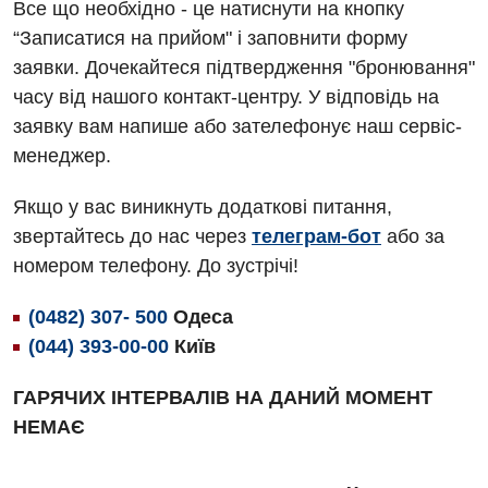
Алергологія, імунологія
Все що необхідно - це натиснути на кнопку
Терапевтичне відділення
“Записатися на прийом" і заповнити форму
Андрологія
Травматологічне відділення
заявки. Дочекайтеся підтвердження "бронювання"
Безоплатні послуги
часу від нашого контакт-центру. У відповідь на
Урологічне відділення
заявку вам напише або зателефонує наш сервіс-
Вакцинація
Хірургічне відділення
менеджер.
Відділення інтенсивної терапії
Швидка медична допомога
Якщо у вас виникнуть додаткові питання,
Відділення кардіосудинної патології та неврології
звертайтесь до нас через
телеграм-бот
або за
номером телефону. До зустрічі!
Відділення невідкладних станів
Гастроентерологія
(0482) 307- 500
Одеса
(044) 393-00-00
Київ
Гінекологічне відділення
ГАРЯЧИХ ІНТЕРВАЛІВ НА ДАНИЙ МОМЕНТ
Денний стаціонар
НЕМАЄ
Дерматовенерологія
Дієтологія