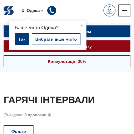
Одеса
▲
×
Ваше місто
Одеса
?
Записатися на прийом
Так
Вибрати інше місто
Викликати швидку
Консультації -30%
ГАРЯЧІ ІНТЕРВАЛИ
(Знайдено:
0 пропозицій
)
Фільтр