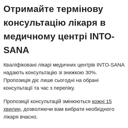
Відділ госпіталізації
Отримайте термінову
Безкоштовні операції
Діагностичне відділення
Відділення кардіосудинної патології та неврології
консультацію лікаря в
Енциклопедія
Ендоскопічне відділення
Відділення невідкладних станів
Програма лояльності
медичному центрі INTO-
Комп’ютерна томографія
Відділення інтенсивної терапії
Відгуки
Магнітно-резонансна томографія
SANA
Гінекологічне відділення
Відео
Мамографія
Денний стаціонар
Декларування
Кваліфіковані лікарі медичних центрів INTO-SANA
Нейросонографія
надають консультацію зі знижкою 30%.
Діагностичне відділення
Лікування гострого інфаркту
Рентгенографія
Пропозиція діє лише сьогодні на обрані
Ендоскопічне відділення
Національний скринінг здоров’я 40+
консультації та час з переліку.
УЗД
Онкологічне відділлення
Пропозиції консультацій змінюються
кожні 15
Для дорослих
Українська
Офтальмологічне відділення
хвилин
, дозволяючи вам вибрати необхідного
лікаря вчасно.
Російська
Акушерство і гінекологія
Педіатричне відділення