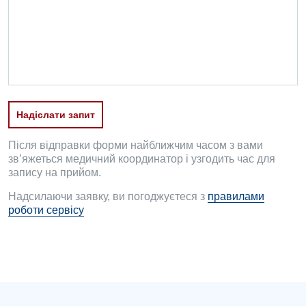
Проктологія
Пульмонологія
Судинна хірургія
Терапевтичне відділення
Надіслати запит
Терапія
Після відправки форми найближчим часом з вами
Травматологічне відділення
зв’яжеться медичний координатор і узгодить час для
запису на прийом.
Травматологія і ортопедія
Надсилаючи заявку, ви погоджуєтеся з
правилами
роботи сервісу
Урологічне відділення
Урологія
Фізіотерапія
Хірургічне відділення