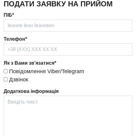
ПОДАТИ ЗАЯВКУ НА ПРИЙОМ
Ендокринологія
ПІБ*
Кардіологія
Кардіохірургія
Телефон*
Мамологія
Медична психологія
Як з Вами зв'язатися*
Повідомлення Viber/Telegram
Неврологія
Дзвінок
Нейрохірургія
Додаткова інформація
Онкологічне відділлення
Оториноларингологія
Офтальмологічне відділення
Педіатричне відділення