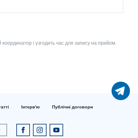
координатор і узгодить час для запису на прийом.
атті
Інтерв'ю
Публічні договори
к