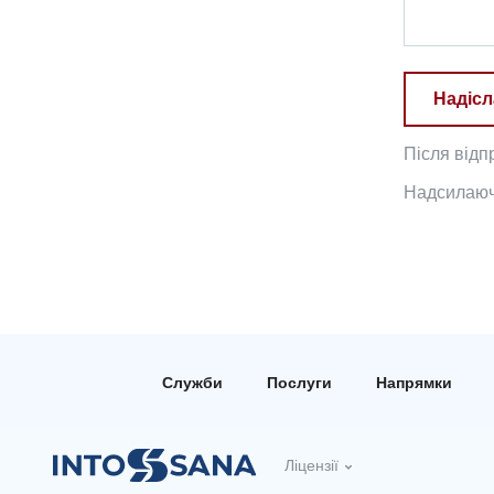
Надісл
Після відп
Надсилаючи
Служби
Послуги
Напрямки
Ліцензії