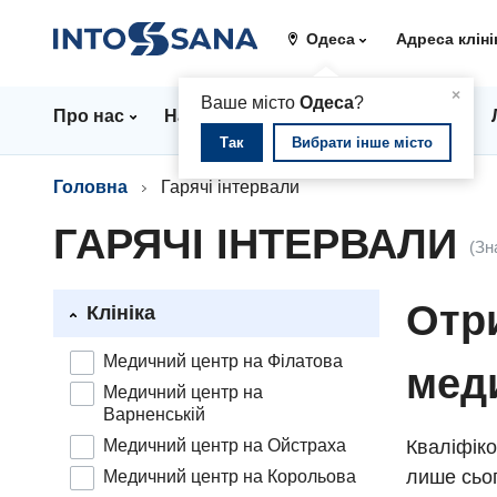
Одеса
Адреса кліні
▲
×
Ваше місто
Одеса
?
Про нас
Напрямки
Стаціонар
Ціни
Так
Вибрати інше місто
Головна
Гарячі інтервали
ГАРЯЧІ ІНТЕРВАЛИ
(Зн
Отри
Клініка
Медичний центр на Філатова
мед
Медичний центр на
Варненській
Медичний центр на Ойстраха
Кваліфіко
лише сьог
Медичний центр на Корольова