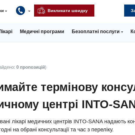
ки
Викликати швидку
З
Лікарі
Медичні програми
Безоплатні послуги
К
айдено:
0 пропозицій
)
майте термінову консу
ичному центрі INTO-SA
вані лікарі медичних центрів INTO-SANA надають кон
одні на обрані консультації та час з переліку.