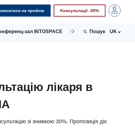
аписатися на прийом
Консультації -30%
онференц-зал INTOSPACE
Контакти
UK
льтацію лікаря в
NA
сультацію зі знижкою 30%. Пропозиція діє