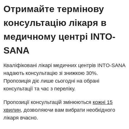
Відділ госпіталізації
Отримайте термінову
Безкоштовні операції
Діагностичне відділення
Відділення кардіосудинної патології та неврології
консультацію лікаря в
Енциклопедія
Ендоскопічне відділення
Відділення невідкладних станів
Програма лояльності
медичному центрі INTO-
Комп’ютерна томографія
Відділення інтенсивної терапії
Відгуки
Магнітно-резонансна томографія
SANA
Гінекологічне відділення
Відео
Мамографія
Денний стаціонар
Декларування
Кваліфіковані лікарі медичних центрів INTO-SANA
Нейросонографія
надають консультацію зі знижкою 30%.
Діагностичне відділення
Лікування гострого інфаркту
Рентгенографія
Пропозиція діє лише сьогодні на обрані
Ендоскопічне відділення
Національний скринінг здоров’я 40+
консультації та час з переліку.
УЗД
Онкологічне відділлення
Пропозиції консультацій змінюються
кожні 15
Для дорослих
Українська
Офтальмологічне відділення
хвилин
, дозволяючи вам вибрати необхідного
лікаря вчасно.
Російська
Акушерство і гінекологія
Педіатричне відділення