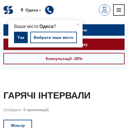
Одеса
▲
×
Ваше місто
Одеса
?
Записатися на прийом
Так
Вибрати інше місто
Викликати швидку
Консультації -30%
ГАРЯЧІ ІНТЕРВАЛИ
(Знайдено:
0 пропозицій
)
Фільтр