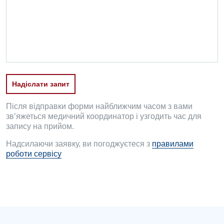
Проктологія
Пульмонологія
Судинна хірургія
Терапевтичне відділення
Надіслати запит
Терапія
Після відправки форми найближчим часом з вами
Травматологічне відділення
зв’яжеться медичний координатор і узгодить час для
запису на прийом.
Травматологія і ортопедія
Надсилаючи заявку, ви погоджуєтеся з
правилами
роботи сервісу
Урологічне відділення
Урологія
Фізіотерапія
Хірургічне відділення