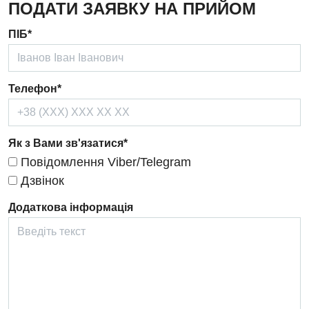
ПОДАТИ ЗАЯВКУ НА ПРИЙОМ
Ендокринологія
ПІБ*
Кардіологія
Кардіохірургія
Телефон*
Мамологія
Медична психологія
Як з Вами зв'язатися*
Повідомлення Viber/Telegram
Неврологія
Дзвінок
Нейрохірургія
Додаткова інформація
Онкологічне відділлення
Оториноларингологія
Офтальмологічне відділення
Педіатричне відділення