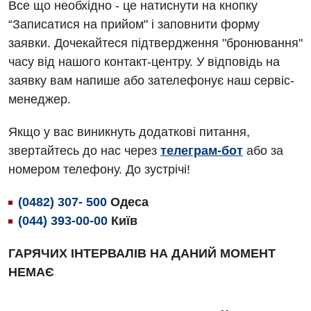
Алергологія, імунологія
Все що необхідно - це натиснути на кнопку
Терапевтичне відділення
“Записатися на прийом" і заповнити форму
Андрологія
Травматологічне відділення
заявки. Дочекайтеся підтвердження "бронювання"
Безоплатні послуги
часу від нашого контакт-центру. У відповідь на
Урологічне відділення
заявку вам напише або зателефонує наш сервіс-
Вакцинація
Хірургічне відділення
менеджер.
Відділення інтенсивної терапії
Швидка медична допомога
Якщо у вас виникнуть додаткові питання,
Відділення кардіосудинної патології та неврології
звертайтесь до нас через
телеграм-бот
або за
номером телефону. До зустрічі!
Відділення невідкладних станів
Гастроентерологія
(0482) 307- 500
Одеса
(044) 393-00-00
Київ
Гінекологічне відділення
ГАРЯЧИХ ІНТЕРВАЛІВ НА ДАНИЙ МОМЕНТ
Денний стаціонар
НЕМАЄ
Дерматовенерологія
Дієтологія