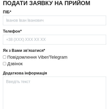
ПОДАТИ ЗАЯВКУ НА ПРИЙОМ
Ендокринологія
ПІБ*
Кардіологія
Кардіохірургія
Телефон*
Мамологія
Медична психологія
Як з Вами зв'язатися*
Неврологія
Повідомлення Viber/Telegram
Нейрохірургія
Дзвінок
Онкологічне відділлення
Додаткова інформація
Оториноларингологія
Офтальмологічне відділення
Педіатричне відділення