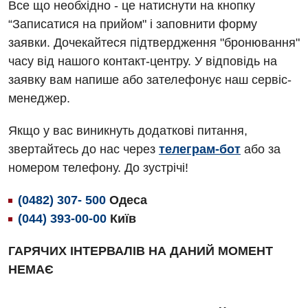
Все що необхідно - це натиснути на кнопку
Андрологія
Травматологічне відділення
“Записатися на прийом" і заповнити форму
заявки. Дочекайтеся підтвердження "бронювання"
Безоплатні послуги
Урологічне відділення
часу від нашого контакт-центру. У відповідь на
Вакцинація
Хірургічне відділення
заявку вам напише або зателефонує наш сервіс-
менеджер.
Відділення інтенсивної терапії
Швидка медична допомога
Відділення кардіосудинної патології та неврології
Якщо у вас виникнуть додаткові питання,
звертайтесь до нас через
телеграм-бот
або за
Відділення невідкладних станів
номером телефону. До зустрічі!
Гастроентерологія
(0482) 307- 500
Одеса
Гінекологічне відділення
(044) 393-00-00
Київ
Денний стаціонар
ГАРЯЧИХ ІНТЕРВАЛІВ НА ДАНИЙ МОМЕНТ
Дерматовенерологія
НЕМАЄ
Дієтологія