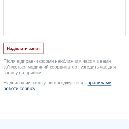
Проктологія
Пульмонологія
Судинна хірургія
Терапевтичне відділення
Надіслати запит
Терапія
Травматологічне відділення
Після відправки форми найближчим часом з вами
зв’яжеться медичний координатор і узгодить час для
Травматологія і ортопедія
запису на прийом.
Надсилаючи заявку, ви погоджуєтеся з
правилами
Урологічне відділення
роботи сервісу
Урологія
Фізіотерапія
Хірургічне відділення