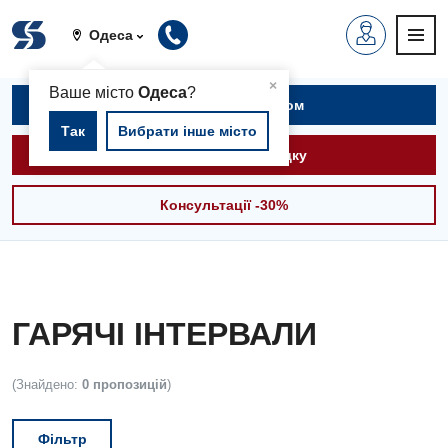
Одеса
▲
×
Ваше місто
Одеса
?
Записатися на прийом
Так
Вибрати інше місто
Викликати швидку
Консультації -30%
ГАРЯЧІ ІНТЕРВАЛИ
(Знайдено:
0 пропозицій
)
Фільтр