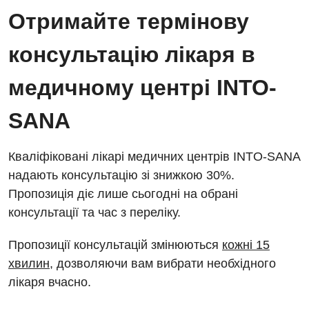
Безкоштовні операції
Діагностичне відділення
Отримайте термінову
Відділення кардіосудинної патології та неврології
Енциклопедія
Ендоскопічне відділення
консультацію лікаря в
Відділення невідкладних станів
Програма лояльності
Комп’ютерна томографія
медичному центрі INTO-
Відділення інтенсивної терапії
Відгуки
Магнітно-резонансна томографія
Гінекологічне відділення
SANA
Відео
Мамографія
Денний стаціонар
Декларування
Нейросонографія
Кваліфіковані лікарі медичних центрів INTO-SANA
Діагностичне відділення
Лікування гострого інфаркту
надають консультацію зі знижкою 30%.
Рентгенографія
Пропозиція діє лише сьогодні на обрані
Ендоскопічне відділення
Національний скринінг здоров’я 40+
УЗД
консультації та час з переліку.
Онкологічне відділлення
Для дорослих
Пропозиції консультацій змінюються
кожні 15
Українська
Офтальмологічне відділення
хвилин
, дозволяючи вам вибрати необхідного
Російська
Акушерство і гінекологія
Педіатричне відділення
лікаря вчасно.
Алергологія, імунологія
Терапевтичне відділення