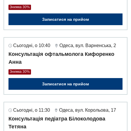
Знижка 30%
Записатися на прийом
Сьогодні, о 10:40
Одеса, вул. Варненська, 2
Консультація офтальмолога Кифоренко
Анна
Знижка 30%
Записатися на прийом
Сьогодні, о 11:30
Одеса, вул. Корольова, 17
Вакансії
Консультація педіатра Білоколодова
Заходи БПР
Діагностика
Тетяна