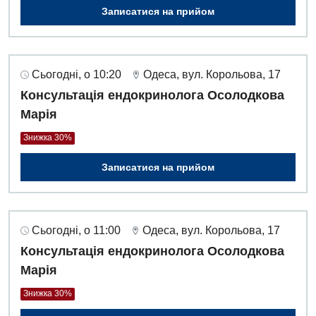
Записатися на прийом
Для дітей
Дитяча алергологія
Сьогодні, о 10:20
Одеса, вул. Корольова, 17
Дитяча гастроентерологія
Консультація ендокринолога Осолодкова
Марія
Дитяча гінекологія
Знижка 30%
Дитяча ендокринологія
Записатися на прийом
Дитяча кардіоревматологія
Дитяча неврологія
Дитяча ортопедія і травматологія
Сьогодні, о 11:00
Одеса, вул. Корольова, 17
Консультація ендокринолога Осолодкова
Дитяча оториноларингологія
Марія
Дитяча офтальмологія
Знижка 30%
Дитяча урологія