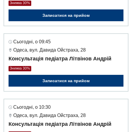
Дієтологія
Знижка 30%
Ендокринологія
Записатися на прийом
Кардіологія
Кардіохірургія
Сьогодні, о 09:45
Одеса, вул. Давида Ойстраха, 28
Мамологія
Консультація педіатра Літвінов Андрій
Медична психологія
Знижка 30%
Неврологія
Записатися на прийом
Нейрохірургія
Онкологічне відділлення
Сьогодні, о 10:30
Оториноларингологія
Одеса, вул. Давида Ойстраха, 28
Офтальмологічне відділення
Консультація педіатра Літвінов Андрій