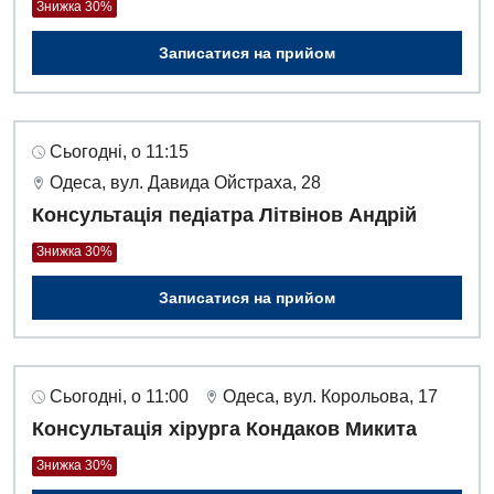
Педіатричне відділення
Знижка 30%
Проктологія
Записатися на прийом
Пульмонологія
Судинна хірургія
Сьогодні, о 11:15
Терапевтичне відділення
Одеса, вул. Давида Ойстраха, 28
Консультація педіатра Літвінов Андрій
Терапія
Знижка 30%
Травматологічне відділення
Записатися на прийом
Травматологія і ортопедія
Урологічне відділення
Сьогодні, о 11:00
Одеса, вул. Корольова, 17
Урологія
Консультація хірурга Кондаков Микита
Фізіотерапія
Знижка 30%
Хірургічне відділення