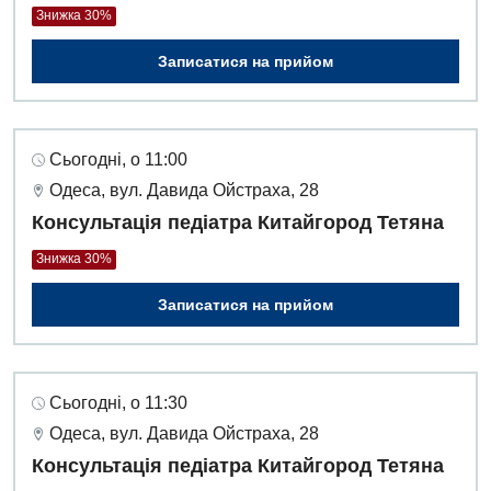
Знижка 30%
Алергологія, імунологія
Терапевтичне відділення
Записатися на прийом
Андрологія
Травматологічне відділення
Безоплатні послуги
Урологічне відділення
Вакцинація
Хірургічне відділення
Сьогодні, о 11:00
Одеса, вул. Давида Ойстраха, 28
Відділення інтенсивної терапії
Швидка медична допомога
Консультація педіатра Китайгород Тетяна
Відділення кардіосудинної патології та неврології
Знижка 30%
Відділення невідкладних станів
Записатися на прийом
Гастроентерологія
Гінекологічне відділення
Сьогодні, о 11:30
Денний стаціонар
Одеса, вул. Давида Ойстраха, 28
Дерматовенерологія
Консультація педіатра Китайгород Тетяна