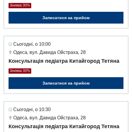
Інтернатура
Ангіографічні дослідження
Знижка 30%
Відділ госпіталізації
Безкоштовні операції
Діагностичне відділення
Записатися на прийом
Відділення кардіосудинної патології та неврології
Енциклопедія
Ендоскопічне відділення
Відділення невідкладних станів
Програма лояльності
Комп’ютерна томографія
Сьогодні, о 10:00
Відділення інтенсивної терапії
Відгуки
Магнітно-резонансна томографія
Одеса, вул. Давида Ойстраха, 28
Гінекологічне відділення
Консультація педіатра Китайгород Тетяна
Відео
Мамографія
Денний стаціонар
Декларування
Знижка 30%
Нейросонографія
Діагностичне відділення
Лікування гострого інфаркту
Записатися на прийом
Рентгенографія
Ендоскопічне відділення
Національний скринінг здоров’я 40+
УЗД
Онкологічне відділлення
Сьогодні, о 10:30
Для дорослих
Українська
Офтальмологічне відділення
Одеса, вул. Давида Ойстраха, 28
Російська
Акушерство і гінекологія
Консультація педіатра Китайгород Тетяна
Педіатричне відділення