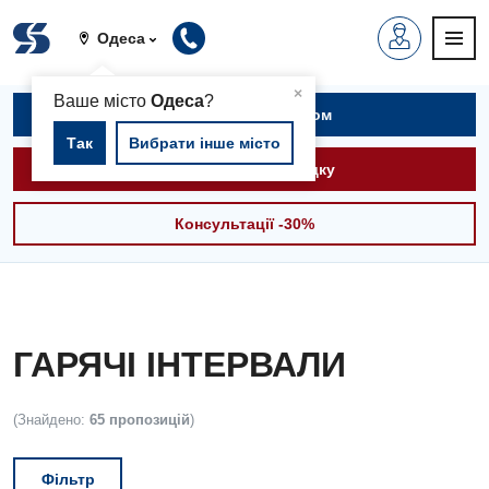
Одеса
▲
×
Ваше місто
Одеса
?
Записатися на прийом
Так
Вибрати інше місто
Викликати швидку
Консультації -30%
ГАРЯЧІ ІНТЕРВАЛИ
(Знайдено:
65 пропозицій
)
Фільтр