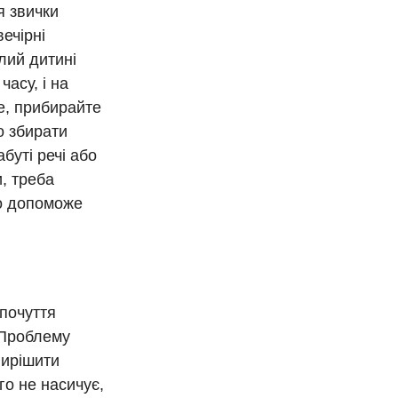
я звички
вечірні
ілий дитині
часу, і на
е, прибирайте
о збирати
буті речі або
, треба
но допоможе
 почуття
 Проблему
вирішити
го не насичує,