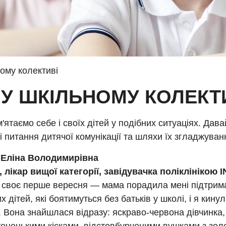
ому колективі
 У ШКІЛЬНОМУ КОЛЕКТ
м'ятаємо себе і своїх дітей у подібних ситуаціях. Дав
 питання дитячої комунікації та шляхи їх згладжуван
 Еліна Володимирівна
, лікар вищої категорії, завідувачка поліклінікою
 своє перше вересня — мама порадила мені підтрим
х дітей, які боятимуться без батьків у школі, і я кину
 Вона знайшлася відразу: яскраво-червона дівчинка