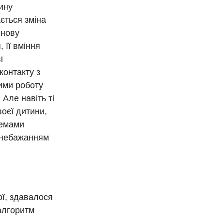
ину
ається зміна
 нову
 її вміння
і
контакту з
ими роботу
 Але навіть ті
воєї дитини,
лемами
м небажанням
ої, здавалося
алгоритм