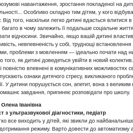
розумові навантаження, зростання покладеної на дит
льності... Особливо складно тим дітям, у кого відбув
. Від того, наскільки легко дитині вдасться влитися в
, багато в чому залежить її подальше соціальне життя,
ати відносини. Звичайно, якщо вашій дитині властив
ивість, невпевненість у собі, труднощі встановлення 
ами, проблеми з мовленням — ідеально почати над н
о того, як дитині доведеться увійти в новий колектив.
кі повністю впевнені в комунікативних можливостях с
пускають ознаки дитячого стресу, викликаного проб
ії. У дитини порушується сон, апетит, вона з велики
домашнє завдання, припиняє розповідати про школу.
 Олена Іванівна
ст з ультразвукової діагностики, педіатр
ко все виходить у дітей, які звикли до найбанальніш
 дотримання режиму. Варто довести до автоматизму 