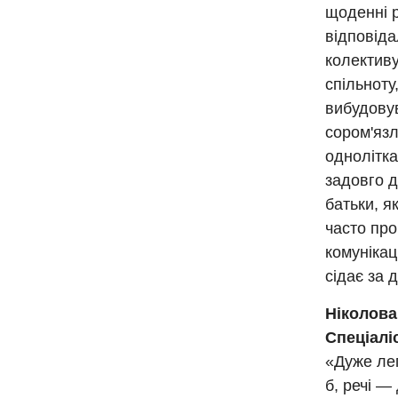
щоденні 
відповіда
колективу
спільноту
вибудовув
сором'язл
однолітк
задовго д
батьки, я
часто про
комунікац
сідає за 
Ніколова
Спеціалі
«Дуже лег
б, речі —