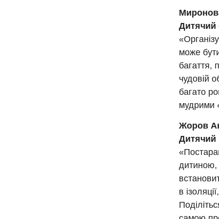
Миронов
Дитячий 
«Організу
може бути
багаття, 
чудовій о
багато ро
мудрими 
Жоров А
Дитячий
«Постарай
дитиною, 
встанови
в ізоляці
Поділітьс
самою про