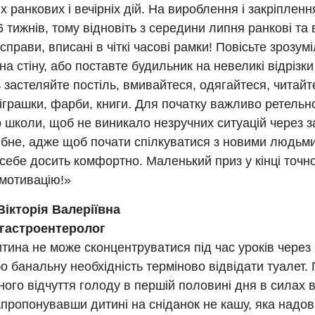
х ранкових і вечірніх дій. На вироблення і закріпленн
6 тижнів, тому відновіть з середини липня ранкові та 
 справи, вписані в чіткі часові рамки! Повісьте зрозум
на стіну, або поставте будильник на невеликі відрізки 
 застеляйте постіль, вмивайтеся, одягайтеся, читайт
іграшки, фарби, книги. Для початку важливо ретельн
 школи, щоб не виникало незручних ситуацій через за
бне, адже щоб почати спілкуватися з новими людьми
себе досить комфортно. Маленький приз у кінці точ
 мотивацію!»
Вікторія Валеріївна
гастроентеролог
тина не може сконцентруватися під час уроків через
о банальну необхідність терміново відвідати туалет.
ого відчуття голоду в першій половині дня в силах 
апропонувавши дитині на сніданок не кашу, яка надов