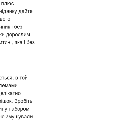
а плюс
сніданку дайте
вого
ник і без
льки дорослим
ині, яка і без
ться, в той
блемами
делікатно
ішок. Зробіть
тину набором
 не змушували