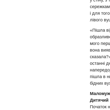
у стіну, 
сережками
і для тог
лівого ву
«Пішла ві
образливе
мого перш
вона вияв
сказала?».
останні д
напередод
пішла в н
бідних ву
Маломуж
Дитячий 
Початок н