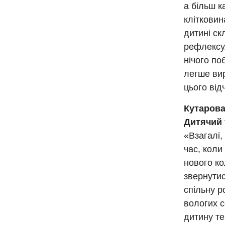
а більш к
клітковин
дитині с
рефлексу.
нічого по
легше вир
цього від
Кутарова
Дитячий 
«Взагалі,
час, коли
нового ко
звернутис
спільну р
вологих с
дитину те