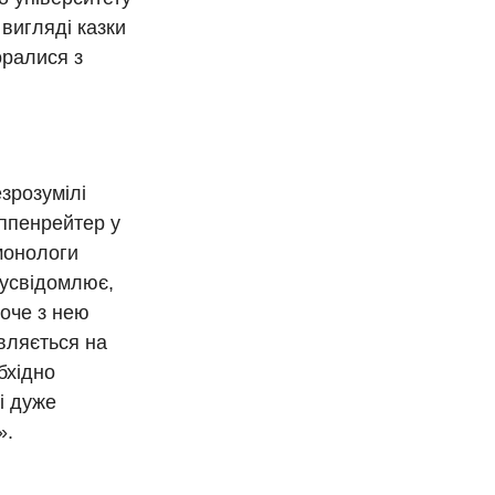
 вигляді казки
оралися з
зрозумілі
іппенрейтер у
 монологи
 усвідомлює,
хоче з нею
являється на
обхідно
і дуже
».