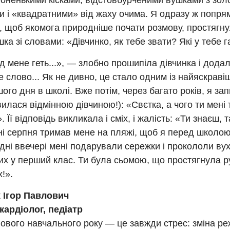
з тоненькими кісками, відстовбурченими вушками з зо
 і «квадратними» від жаху очима. Я одразу ж попрям
о, щоб якомога природніше почати розмову, простягну
шка зі словами: «Дівчинко, як тебе звати? Які у тебе 
д мене геть...», — злобно прошипіла дівчинка і дода
 слово... Як не дивно, це стало одним із найяскрав
ого дня в школі. Вже потім, через багато років, я запи
илася відмінною дівчиною!): «Свєтка, а чого ти мені 
 Її відповідь викликала і сміх, і жалість: «Ти знаєш, 
ні серпня тримав мене на пляжі, щоб я перед школою
ні ввечері мені подарували сережки і прокололи вух
их у перший клас. Ти була сьомою, що простягнула р
х!».
 Ігор Павлович
кардіолог, педіатр
ового навчального року — це завжди стрес: зміна ре