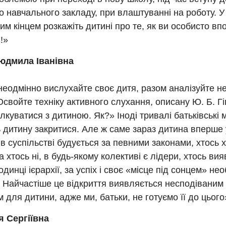
о навчального закладу, при влаштуванні на роботу. У
им кінцем розкажіть дитині про те, як ви особисто вп
!»
юдмила Іванівна
неодмінно вислухайте своє дитя, разом аналізуйте не
 Освойте техніку активного слухання, описану Ю. Б. Г
ілкуватися з дитиною. Як?» Іноді тривалі батьківські
 дитину закритися. Але ж саме зараз дитина вперше
в суспільстві будується за певними законами, хтось 
а хтось ні, в будь-якому колективі є лідери, хтось ви
одинці ієрархії, за успіх і своє «місце під сонцем» не
 Найчастіше це відкриття виявляється несподіваним 
 для дитини, адже ми, батьки, не готуємо її до цього
я Сергіївна