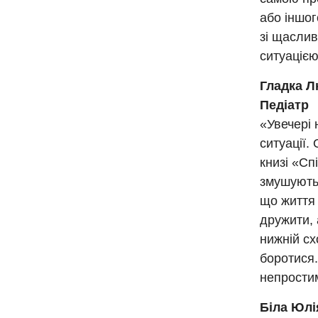
або іншог
зі щаслив
ситуацією
Гладка Л
Педіатр
«Увечері 
ситуації.
книзі «Сп
змушують
що життя 
дружити, 
нижній сх
боротися.
непростим
Біла Юлі