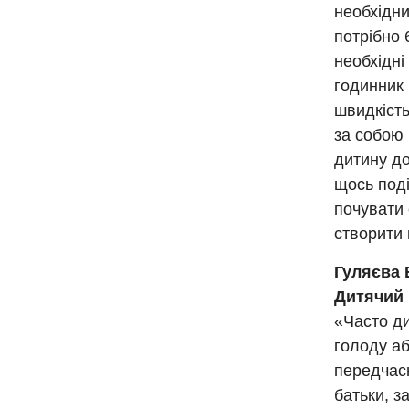
необхідни
потрібно 
необхідні
годинник 
швидкість
за собою 
дитину до
щось поді
почувати 
створити
Гуляєва 
Дитячий 
«Часто ди
голоду аб
передчасн
батьки, з