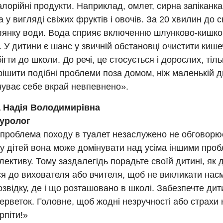
алорійні продукти. Наприклад, омлет, сирна запіканк
а у вигляді свіжих фруктів і овочів. За 20 хвилин до 
клянку води. Вода сприяє включенню шлунково-кишко
 У дитини є шанс у звичній обстановці очистити кишеч
бігти до школи. До речі, це стосується і дорослих, ті
ішити подібні проблеми поза домом, ніж маленькій дит
чуває себе вкрай невпевнено».
 Надія Володимирівна
уролог
 проблема походу в туалет незаслужено не обговорює
 у дітей вона може домінувати над усіма іншими про
лективу. Тому заздалегідь порадьте своїй дитині, як 
я до вихователя або вчителя, щоб не викликати насм
озвідку, де і що розташовано в школі. Забезпечте ди
ерветок. Головне, щоб жодні незручності або страхи
рпіти!»