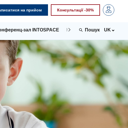
аписатися на прийом
Консультації -30%
онференц-зал INTOSPACE
Контакти
UK