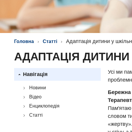
Адаптація дитини у шкільн
Головна
Статті
АДАПТАЦІЯ ДИТИНИ
Усі ми па
Навігація
проблемні
Новини
Бережна
Відео
Терапевт
Енциклопедія
Пам'ятаю
Статті
словом ти
«жертву».