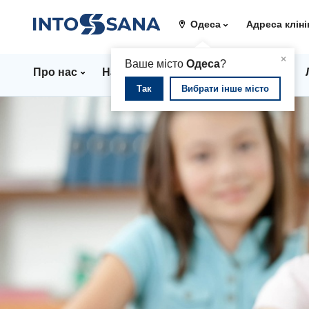
Одеса
Адреса кліні
▲
×
Ваше місто
Одеса
?
Про нас
Напрямки
Стаціонар
Ціни
Так
Вибрати інше місто