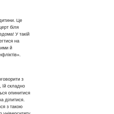
дитини. Це
церт біля
вдома! У такій
егтися на
вими й
фліктів».
оговорити з
 їй складно
ться опинитися
ва ділитися.
ися з такою
о університету