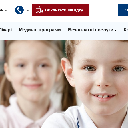
ки
Викликати швидку
З
Лікарі
Медичні програми
Безоплатні послуги
К