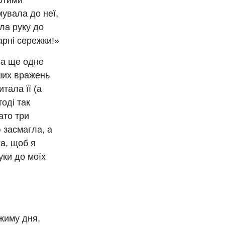
лотими
увала до неї,
ла руку до
гарні сережки!»
ла ще одне
іших вражень
тала її (а
тоді так
тато три
 засмагла, а
а, щоб я
уки до моїх
жиму дня,