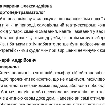
а Марина Олександрівна
ортопед-травматолог
йте позашкільну «вилазку» з однокласниками вашої 
 пікнік на природі, самодіяльний театр-експромт, кон
похід у парк, сімейні змагання, навіть чаювання у вас 
бстановці зав'язуються дружби, які потім можуть збер
ків. І батькам потім набагато легше бути доброзичли
«третейськими суддями» при вирішенні неминучих кон
ндрій Андрійович
 невролог
теся наодинці, в затишній, комфортній обстановці п
щоб прояснити конкретно, що не ладиться. Можливо,
ти контакт із незнайомими людьми, або вона побоює
ї, боїться насмішок або несхвалення вчителів, не гото
я з дитиною своїм досвідом. Напевно ви самі стикал
блемою при переході в нову школу, під час вступу д