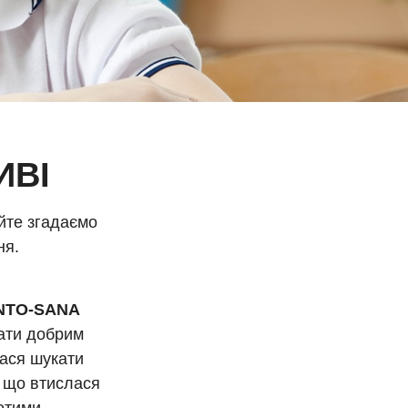
ИВІ
айте згадаємо
ня.
 INTO-SANA
ати добрим
лася шукати
, що втислася