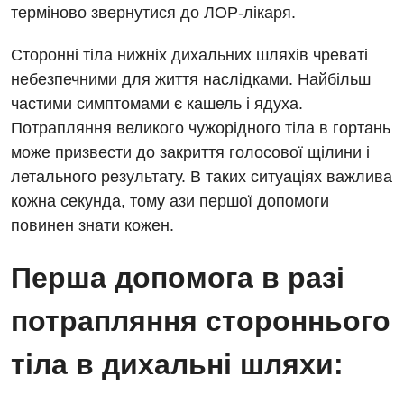
терміново звернутися до ЛОР-лікаря.
Гінекологічне відділення
Відео
Мамографія
Денний стаціонар
Сторонні тіла нижніх дихальних шляхів чреваті
Декларування
Нейросонографія
небезпечними для життя наслідками. Найбільш
Діагностичне відділення
Лікування гострого інфаркту
частими симптомами є кашель і ядуха.
Рентгенографія
Ендоскопічне відділення
Потрапляння великого чужорідного тіла в гортань
Національний скринінг здоров’я 40+
УЗД
може призвести до закриття голосової щілини і
Онкологічне відділлення
летального результату. В таких ситуаціях важлива
Для дорослих
Українська
Офтальмологічне відділення
кожна секунда, тому ази першої допомоги
повинен знати кожен.
Російська
Акушерство і гінекологія
Педіатричне відділення
Алергологія, імунологія
Терапевтичне відділення
Перша допомога в разі
Андрологія
Травматологічне відділення
потрапляння стороннього
Безоплатні послуги
Урологічне відділення
тіла в дихальні шляхи:
Вакцинація
Хірургічне відділення