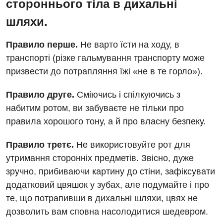
стороннього тіла в дихальні
Дитяча ендокринологія
шляхи.
Дитяча кардіоревматологія
Правило перше.
Не варто їсти на ходу, в
Дитяча неврологія
транспорті (різке гальмування транспорту може
призвести до потрапляння їжі «не в те горло»).
Дитяча ортопедія і травматологія
Правило друге.
Сміючись і спілкуючись з
Дитяча оториноларингологія
набитим ротом, ви забуваєте не тільки про
Дитяча офтальмологія
правила хорошого тону, а й про власну безпеку.
Дитяча урологія
Правило третє.
Не використовуйте рот для
Дитяча хірургія
утримання сторонніх предметів. Звісно, дуже
зручно, прибиваючи картину до стіни, зафіксувати
Педіатрія
додатковий цвяшок у зубах, але подумайте і про
те, що потрапивши в дихальні шляхи, цвях не
дозволить вам сповна насолодитися шедевром.