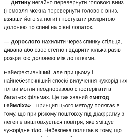
Відділення інтенсивної терапії
—
Дитину
негайно перевернути головою вниз
Швидка медична допомога
(немовля можна перевернути головою вниз,
Відділення кардіосудинної патології та неврології
взявши його за ноги) і постукати розкритою
Відділення невідкладних станів
долонею по спині на рівні лопаток.
Гастроентерологія
—
Дорослого
нахилити через спинку стільця,
дивана або своє стегно і вдарити кілька разів
Гінекологічне відділення
розкритою долонею між лопатками.
Денний стаціонар
Найефективніший, але при цьому і
Дерматовенерологія
найнебезпечніший спосіб вилучення чужорідних
Дієтологія
тіл ви могли неодноразово спостерігати в
багатьох фільмах. Це так званий
«метод
Ендокринологія
Геймліха»
. Принцип цього методу полягає в
Кардіологія
тому, що при різкому поштовху під діафрагму з
легенів виштовхується повітря, яке зміщує
Кардіохірургія
чужорідне тіло. Небезпека полягає в тому, що
Мамологія