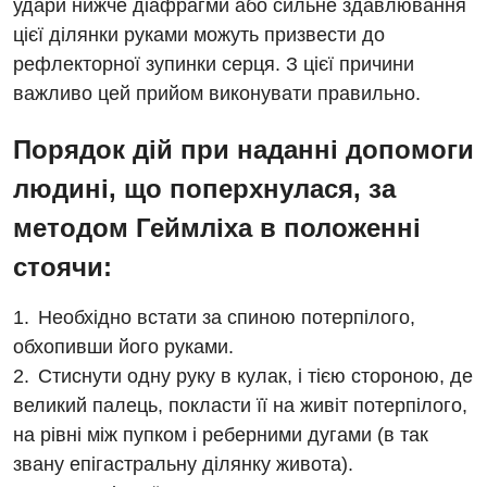
удари нижче діафрагми або сильне здавлювання
цієї ділянки руками можуть призвести до
Медична психологія
рефлекторної зупинки серця. З цієї причини
Неврологія
важливо цей прийом виконувати правильно.
Нейрохірургія
Порядок дій при наданні допомоги
Онкологічне відділлення
людині, що поперхнулася, за
Оториноларингологія
методом Геймліха в положенні
Офтальмологічне відділення
стоячи:
Педіатричне відділення
Необхідно встати за спиною потерпілого,
Проктологія
обхопивши його руками.
Стиснути одну руку в кулак, і тією стороною, де
Пульмонологія
великий палець, покласти її на живіт потерпілого,
Судинна хірургія
на рівні між пупком і реберними дугами (в так
звану епігастральну ділянку живота).
Терапевтичне відділення