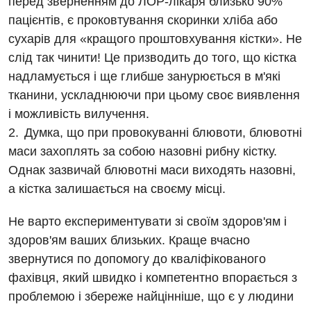
перед зверненням до ЛОР-лікаря близько 90%
пацієнтів, є проковтування скоринки хліба або
сухарів для «кращого проштовхування кістки». Не
слід так чинити! Це призводить до того, що кістка
надламується і ще глибше занурюється в м'які
тканини, ускладнюючи при цьому своє виявлення
і можливість вилучення.
Думка, що при провокуванні блювоти, блювотні
маси захоплять за собою назовні рибну кістку.
Однак зазвичай блювотні маси виходять назовні,
а кістка залишається на своєму місці.
Не варто експериментувати зі своїм здоров'ям і
здоров'ям ваших близьких. Краще вчасно
звернутися по допомогу до кваліфікованого
фахівця, який швидко і компетентно впорається з
проблемою і збереже найцінніше, що є у людини