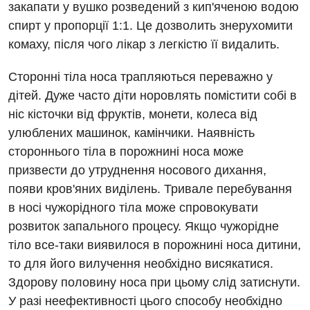
закапати у вушко розведений з кип'яченою водою
спирт у пропорції 1:1. Це дозволить знерухомити
комаху, після чого лікар з легкістю її видалить.
Сторонні тіла носа трапляються переважно у
дітей. Дуже часто діти норовлять помістити собі в
ніс кісточки від фруктів, монети, колеса від
улюблених машинок, камінчики. Наявність
Вакансії
стороннього тіла в порожнині носа може
Заходи БПР
призвести до утруднення носового дихання,
Діагностика
появи кров'яних виділень. Тривале перебування
Інтернатура
Ангіографічні дослідження
в носі чужорідного тіла може спровокувати
Відділ госпіталізації
Безкоштовні операції
розвиток запального процесу. Якщо чужорідне
Діагностичне відділення
Відділення кардіосудинної патології та неврології
тіло все-таки виявилося в порожнині носа дитини,
Енциклопедія
Ендоскопічне відділення
то для його вилучення необхідно висякатися.
Відділення невідкладних станів
Програма лояльності
Здорову половину носа при цьому слід затиснути.
Комп’ютерна томографія
Відділення інтенсивної терапії
У разі неефективності цього способу необхідно
Відгуки
Магнітно-резонансна томографія