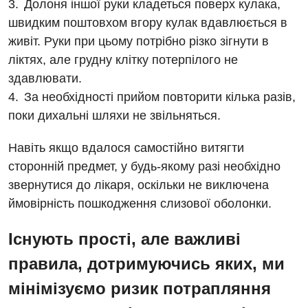
Долоня іншої руки кладеться поверх кулака,
Терапія
швидким поштовхом вгору кулак вдавлюється в
живіт. Руки при цьому потрібно різко зігнути в
Травматологічне відділення
ліктях, але грудну клітку потерпілого не
Травматологія і ортопедія
здавлювати.
За необхідності прийом повторити кілька разів,
Урологічне відділення
поки дихальні шляхи не звільняться.
Урологія
Навіть якщо вдалося самостійно витягти
Фізіотерапія
сторонній предмет, у будь-якому разі необхідно
звернутися до лікаря, оскільки не виключена
Хірургічне відділення
ймовірність пошкодження слизової оболонки.
Для дітей
Існують прості, але важливі
Дитяча алергологія
правила, дотримуючись яких, ми
Дитяча гастроентерологія
мінімізуємо ризик потрапляння
Дитяча гінекологія