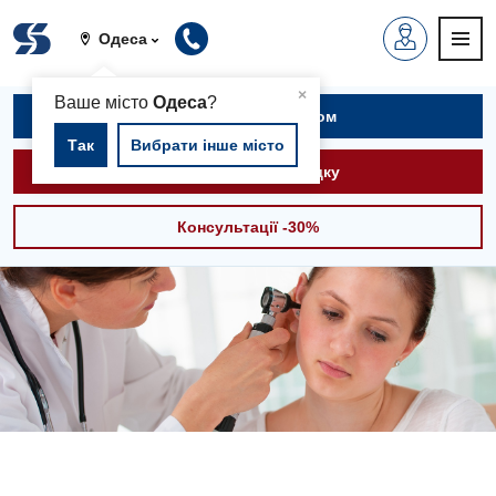
Одеса
▲
×
Ваше місто
Одеса
?
Записатися на прийом
Так
Вибрати інше місто
Викликати швидку
Консультації -30%