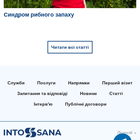
Пульмонологія
Синдром рибного запаху
Судинна хірургія
Терапевтичне відділення
Терапія
Читати всі статті
Травматологічне відділення
Травматологія і ортопедія
Служби
Послуги
Напрямки
Перший візит
Урологічне відділення
Запитання та відповіді
Новини
Статті
Урологія
Інтерв'ю
Публічні договори
Фізіотерапія
Хірургічне відділення
Ліцензії
Для дітей