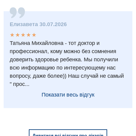
Андрологія
Травматологічне відділення
Безоплатні послуги
Урологічне відділення
Елизавета 30.07.2026
Вакцинація
Хірургічне відділення
★
★
★
★
★
★
★
★
★
★
Відділення інтенсивної терапії
Швидка медична допомога
Татьяна Михайловна - тот доктор и
Відділення кардіосудинної патології та неврології
профессионал, кому можно без сомнения
доверить здоровье ребенка. Мы получили
Відділення невідкладних станів
всю информацию по интересующему нас
Гастроентерологія
вопросу, даже более)) Наш случай не самый
" прос...
Гінекологічне відділення
Показати весь відгук
Денний стаціонар
Дерматовенерологія
Дієтологія
Ендокринологія
Дивитися всі відгуки про лікарів