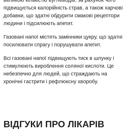
великою кількістю вуглеводів, за рахунок чого
Відділення кардіосудинної патології та неврології
підвищується калорійність страв, а також харчові
Енциклопедія
Ендоскопічне відділення
добавки, що здатні обдурити смакові рецептори
Відділення невідкладних станів
Програма лояльності
Комп’ютерна томографія
людини і підсилюють апетит.
Відділення інтенсивної терапії
Відгуки
Магнітно-резонансна томографія
Газовані напої містять замінники цукру, що здатні
Гінекологічне відділення
посилювати спрагу і порушувати апетит.
Відео
Мамографія
Денний стаціонар
Декларування
Нейросонографія
Всі газовані напої підвищують тиск в шлунку і
Діагностичне відділення
Лікування гострого інфаркту
стимулюють вироблення соляної кислоти. Це
Рентгенографія
небезпечно для людей, що страждають на
Ендоскопічне відділення
Національний скринінг здоров’я 40+
УЗД
хронічні гастрити і рефлюксну хворобу.
Онкологічне відділлення
Для дорослих
Українська
Офтальмологічне відділення
Російська
Акушерство і гінекологія
Педіатричне відділення
Алергологія, імунологія
Терапевтичне відділення
ВІДГУКИ ПРО ЛІКАРІВ