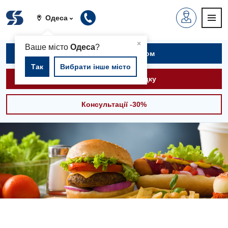
Одеса
▲
×
Ваше місто
Одеса
?
Записатися на прийом
Так
Вибрати інше місто
Викликати швидку
Консультації -30%