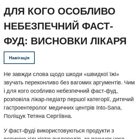
ДЛЯ КОГО ОСОБЛИВО
НЕБЕЗПЕЧНИЙ ФАСТ-
ФУД: ВИСНОВКИ ЛІКАРЯ
Навігація
Не завжди слова щодо шкоди «швидкої їжі»
звучать переконливо без вагомих аргументів. Чим
і для кого особливо небезпечний фаст-фуд,
розповіла лікар-педіатр першої категорії, дитячий
Вакансії
гастроентеролог медичних центрів Into-Sana,
Заходи БПР
Діагностика
Поліщук Тетяна Сергіївна.
Інтернатура
Ангіографічні дослідження
У фаст-фуді використовуються продукти з
Відділ госпіталізації
Безкоштовні операції
Діагностичне відділення