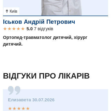
Київ
Іськов Андрій Петрович
★
★
★
★
★
★
★
★
★
★
7 вiдгукiв
Ортопед-травматолог дитячий, хірург
дитячий.
ВІДГУКИ ПРО ЛІКАРІВ
Елизавета 30.07.2026
★
★
★
★
★
★
★
★
★
★