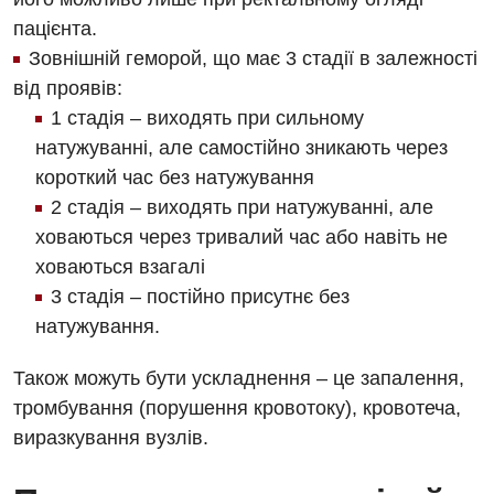
пацієнта.
Зовнішній геморой, що має 3 стадії в залежності
від проявів:
1 стадія – виходять при сильному
натужуванні, але самостійно зникають через
короткий час без натужування
2 стадія – виходять при натужуванні, але
ховаються через тривалий час або навіть не
Вакансії
ховаються взагалі
Заходи БПР
Діагностика
3 стадія – постійно присутнє без
Інтернатура
натужування.
Ангіографічні дослідження
Відділ госпіталізації
Безкоштовні операції
Діагностичне відділення
Також можуть бути ускладнення – це запалення,
Відділення кардіосудинної патології та неврології
тромбування (порушення кровотоку), кровотеча,
Енциклопедія
Ендоскопічне відділення
виразкування вузлів.
Відділення невідкладних станів
Програма лояльності
Комп’ютерна томографія
Відділення інтенсивної терапії