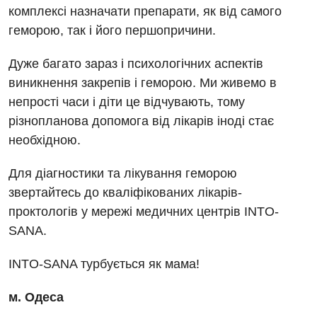
Дитяча гінекологія
комплексі назначати препарати, як від самого
геморою, так і його першопричини.
Дитяча ендокринологія
Дитяча кардіоревматологія
Дуже багато зараз і психологічних аспектів
виникнення закрепів і геморою. Ми живемо в
Дитяча неврологія
непрості часи і діти це відчувають, тому
Дитяча ортопедія і травматологія
різнопланова допомога від лікарів іноді стає
необхідною.
Дитяча оториноларингологія
Дитяча офтальмологія
Для діагностики та лікування геморою
звертайтесь до кваліфікованих лікарів-
Дитяча урологія
проктологів у мережі медичних центрів INTO-
Дитяча хірургія
SANA.
Педіатрія
INTO-SANA турбується як мама!
м. Одеса