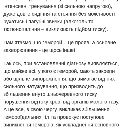
Відділення інтенсивної терапії
Швидка медична допомога
інтенсивні тренування (зі сильною напругою),
дуже довге сидіння та стояння без можливості
Відділення кардіосудинної патології та неврології
рухатись і пагубні звички (алкоголь та
Відділення невідкладних станів
тютюнопаління – викликають підйом тиску).
Гастроентерологія
Пам’ятаємо, що геморой - це прояв, а основне
Гінекологічне відділення
захворювання - це щось інше!
Денний стаціонар
Так ось, при встановленні діагнозу виявляється,
що майже всі, у кого є геморой, мають закрепи
Дерматовенерологія
або щільне випорожнення, що вимагає від них
Дієтологія
сильного натужування, що призводить до
збільшення внутрішньочеревного тиску і
Ендокринологія
порушення відтоку крові від органів малого тазу.
Кардіологія
А це все, в свою чергу, викликає збільшення
гемороїдальних тіл та провокує поступове
Кардіохірургія
виникнення геморою, як ускладнення основного