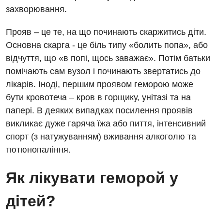
Мамологія
захворювання.
Медична психологія
Прояв – це те, на що починають скаржитись діти.
Неврологія
Основна скарга - це біль типу «болить попа», або
відчуття, що «в попі, щось заважає». Потім батьки
Нейрохірургія
помічають сам вузол і починають звертатись до
Онкологічне відділлення
лікарів. Іноді, першим проявом геморою може
бути кровотеча – кров в горщику, унітазі та на
Оториноларингологія
папері. В деяких випадках посилення проявів
Офтальмологічне відділення
викликає дуже гаряча їжа або пиття, інтенсивний
спорт (з натужуванням) вживання алкоголю та
Педіатричне відділення
тютюнопаління.
Проктологія
Як лікувати геморой у
Пульмонологія
дітей?
Судинна хірургія
Терапевтичне відділення