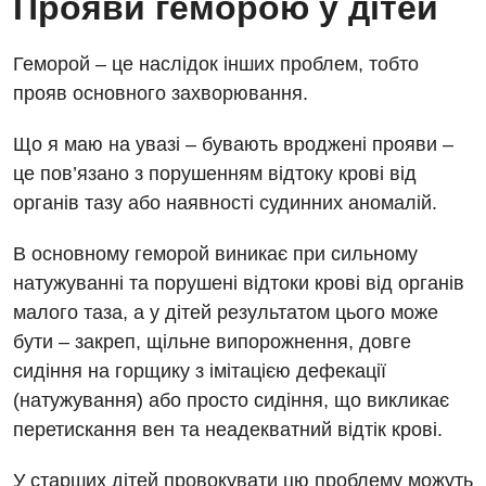
Прояви геморою у дітей
Відгуки
Магнітно-резонансна томографія
Гінекологічне відділення
Відео
Мамографія
Геморой – це наслідок інших проблем, тобто
Денний стаціонар
Декларування
прояв основного захворювання.
Нейросонографія
Діагностичне відділення
Лікування гострого інфаркту
Рентгенографія
Що я маю на увазі – бувають вроджені прояви –
Ендоскопічне відділення
Національний скринінг здоров’я 40+
це пов’язано з порушенням відтоку крові від
УЗД
органів тазу або наявності судинних аномалій.
Онкологічне відділлення
Для дорослих
Українська
Офтальмологічне відділення
В основному геморой виникає при сильному
натужуванні та порушені відтоки крові від органів
Російська
Акушерство і гінекологія
Педіатричне відділення
малого таза, а у дітей результатом цього може
Алергологія, імунологія
Терапевтичне відділення
бути – закреп, щільне випорожнення, довге
сидіння на горщику з імітацією дефекації
Андрологія
Травматологічне відділення
(натужування) або просто сидіння, що викликає
Безоплатні послуги
Урологічне відділення
перетискання вен та неадекватний відтік крові.
Вакцинація
Хірургічне відділення
У старших дітей провокувати цю проблему можуть