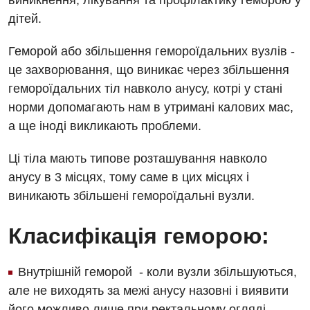
виникнення, лікування та профілактику геморою у
дітей.
Геморой або збільшення гемороїдальних вузлів -
це захворювання, що виникає через збільшення
гемороїдальних тіл навколо анусу, котрі у стані
норми допомагають нам в утримані калових мас,
а ще іноді викликають проблеми.
Ці тіла мають типове розташування навколо
анусу в 3 місцях, тому саме в цих місцях і
виникають збільшені гемороїдальні вузли.
Класифікація геморою:
Внутрішній геморой - коли вузли збільшуються,
але не виходять за межі анусу назовні і виявити
його можливо лише при ректальному огляді