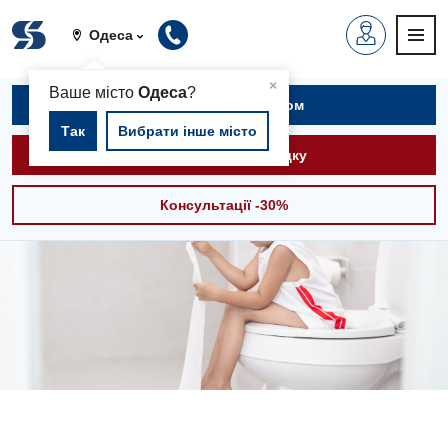
Одеса
▲
×
Ваше місто
Одеса
?
Записатися на прийом
Так
Вибрати інше місто
Викликати швидку
Консультації -30%