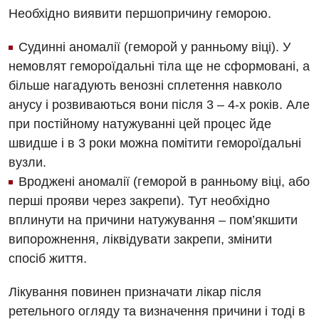
Необхідно виявити першопричину геморою.
Терапія
Судинні аномалії (геморой у ранньому віці). У
Травматологічне відділення
немовлят гемороїдальні тіла ще не сформовані, а
більше нагадують венозні сплетення навколо
Травматологія і ортопедія
анусу і розвиваються вони після 3 – 4-х років. Але
Урологічне відділення
при постійному натужуванні цей процес йде
Урологія
швидше і в 3 роки можна помітити гемороїдальні
вузли.
Фізіотерапія
Вроджені аномалії (геморой в ранньому віці, або
Хірургічне відділення
перші прояви через закрепи). Тут необхідно
вплинути на причини натужування – пом’якшити
Для дітей
випорожнення, ліквідувати закрепи, змінити
спосіб життя.
Дитяча алергологія
Лікування повинен призначати лікар після
Дитяча гастроентерологія
ретельного огляду та визначення причини і тоді в