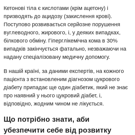
Кетонові тіла є кислотами (крім ацетону) і
призводять до ацидозу (закислення крові).
Поступово розвивається серйозне порушення
вуглеводного, жирового, і, у деяких випадках,
білкового обміну. Гіперглікемічна кома в 30%
випадків закінчується фатально, незважаючи на
надану спеціалізовану медичну допомогу.
В нашій країні, за даними експертів, на кожного
пацієнта з встановленим діагнозом цукрового
діабету припадає ще один діабетик, який не знає
про наявний у нього цукровий діабет, і,
відповідно, жодним чином не лікується.
Що потрібно знати, аби
убезпечити себе від розвитку