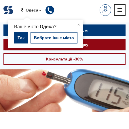
Одеса
▲
×
Ваше місто
Одеса
?
Записатися на прийом
Так
Вибрати інше місто
Викликати швидку
Консультації -30%