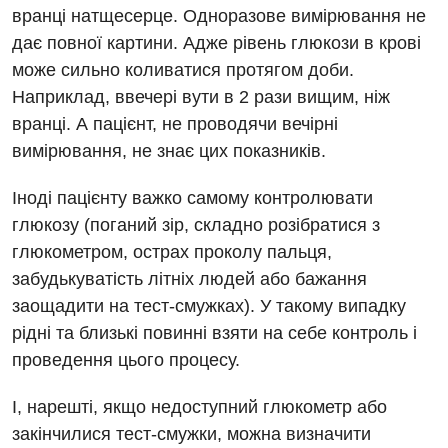
вранці натщесерце. Одноразове вимірювання не
Дитяча урологія
дає повної картини. Адже рівень глюкози в крові
може сильно коливатися протягом доби.
Дитяча хірургія
Наприклад, ввечері вути в 2 рази вищим, ніж
Педіатрія
вранці. А пацієнт, не проводячи вечірні
вимірювання, не знає цих показників.
Іноді пацієнту важко самому контролювати
глюкозу (поганий зір, складно розібратися з
глюкометром, острах проколу пальця,
забудькуватість літніх людей або бажання
заощадити на тест-смужках). У такому випадку
рідні та близькі повинні взяти на себе контроль і
проведення цього процесу.
І, нарешті, якщо недоступний глюкометр або
закінчилися тест-смужки, можна визначити