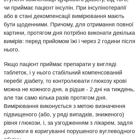
чи приймає пацієнт інсулін. При інсулінотерапії
Педіатричне відділення
або в стані декомпенсації вимірювання мають
Проктологія
бути щоденними. Причому, для отримання повної
картини, протягом дня потрібно виконати декілька
Пульмонологія
вимірів: перед прийомом їжі і через 2 години після
Судинна хірургія
нього.
Терапевтичне відділення
Якщо пацієнт приймає препарати у вигляді
таблеток, і у нього стабільний компенсований
Терапія
перебіг діабету, то контролювати глюкозу крові
Травматологічне відділення
можна не кожного дня, а рідше - 2 дні на тиждень,
але так само кілька разів протягом дня.
Травматологія і ортопедія
Вимірювання виконується з метою визначення
Урологічне відділення
підвищеного (або, у ряді випадків, зниженого)
рівня глюкози, і, за узгодженням з лікарем, задля
Урологія
допомоги в коригуванні порушеного вуглеводного
Фізіотерапія