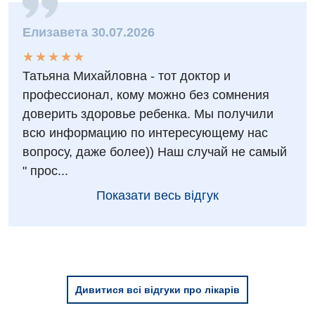
Елизавета 30.07.2026
★
★
★
★
★
★
★
★
★
★
Татьяна Михайловна - тот доктор и
профессионал, кому можно без сомнения
доверить здоровье ребенка. Мы получили
всю информацию по интересующему нас
вопросу, даже более)) Наш случай не самый
" прос...
Показати весь відгук
Дивитися всі відгуки про лікарів