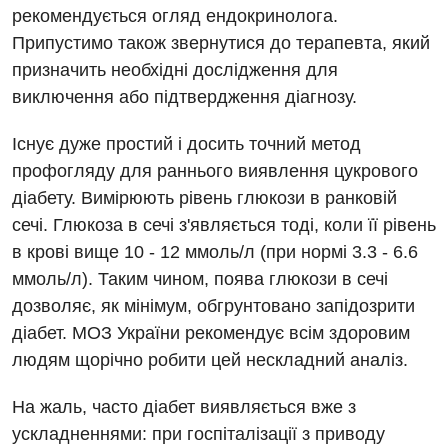
Російська
Акушерство і гінекологія
рекомендується огляд ендокринолога.
Педіатричне відділення
Припустимо також звернутися до терапевта, який
Алергологія, імунологія
Терапевтичне відділення
призначить необхідні дослідження для
Андрологія
виключення або підтвердження діагнозу.
Травматологічне відділення
Безоплатні послуги
Урологічне відділення
Існує дуже простий і досить точний метод
профогляду для раннього виявлення цукрового
Вакцинація
Хірургічне відділення
діабету. Вимірюють рівень глюкози в ранковій
Відділення інтенсивної терапії
Швидка медична допомога
сечі. Глюкоза в сечі з'являється тоді, коли її рівень
в крові вище 10 - 12 ммоль/л (при нормі 3.3 - 6.6
Відділення кардіосудинної патології та неврології
ммоль/л). Таким чином, поява глюкози в сечі
Відділення невідкладних станів
дозволяє, як мінімум, обгрунтовано запідозрити
діабет. МОЗ України рекомендує всім здоровим
Гастроентерологія
людям щорічно робити цей нескладний аналіз.
Гінекологічне відділення
На жаль, часто діабет виявляється вже з
Денний стаціонар
ускладненнями: при госпіталізації з приводу