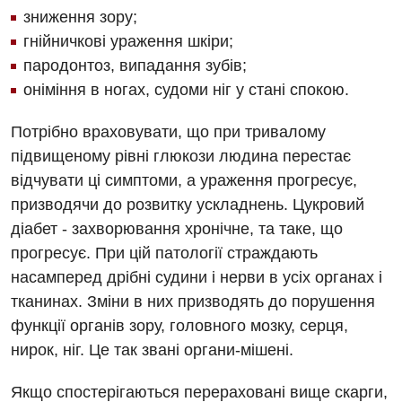
Заходи БПР
Діагностика
зниження зору;
Інтернатура
гнійничкові ураження шкіри;
Ангіографічні дослідження
Відділ госпіталізації
пародонтоз, випадання зубів;
Безкоштовні операції
Діагностичне відділення
оніміння в ногах, судоми ніг у стані спокою.
Відділення кардіосудинної патології та неврології
Енциклопедія
Ендоскопічне відділення
Відділення невідкладних станів
Потрібно враховувати, що при тривалому
Програма лояльності
Комп’ютерна томографія
підвищеному рівні глюкози людина перестає
Відділення інтенсивної терапії
відчувати ці симптоми, а ураження прогресує,
Відгуки
Магнітно-резонансна томографія
Гінекологічне відділення
призводячи до розвитку ускладнень. Цукровий
Відео
Мамографія
діабет - захворювання хронічне, та таке, що
Денний стаціонар
Декларування
прогресує. При цій патології страждають
Нейросонографія
Діагностичне відділення
насамперед дрібні судини і нерви в усіх органах і
Лікування гострого інфаркту
Рентгенографія
тканинах. Зміни в них призводять до порушення
Ендоскопічне відділення
Національний скринінг здоров’я 40+
функції органів зору, головного мозку, серця,
УЗД
Онкологічне відділлення
нирок, ніг. Це так звані органи-мішені.
Для дорослих
Українська
Офтальмологічне відділення
Якщо спостерігаються перераховані вище скарги,