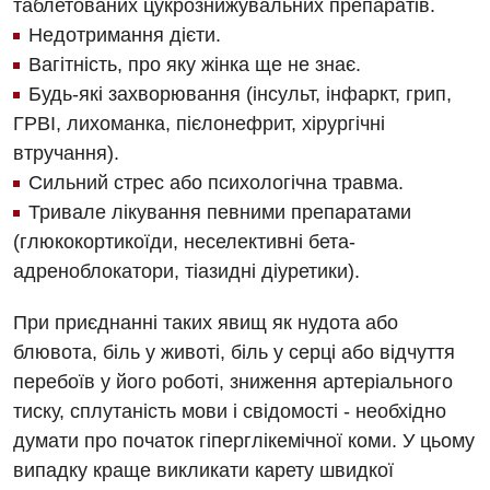
таблетованих цукрознижувальних препаратів.
Недотримання дієти.
Вагітність, про яку жінка ще не знає.
Будь-які захворювання (інсульт, інфаркт, грип,
ГРВІ, лихоманка, пієлонефрит, хірургічні
втручання).
Сильний стрес або психологічна травма.
Тривале лікування певними препаратами
(глюкокортикоїди, неселективні бета-
адреноблокатори, тіазидні діуретики).
При приєднанні таких явищ як нудота або
блювота, біль у животі, біль у серці або відчуття
перебоїв у його роботі, зниження артеріального
тиску, сплутаність мови і свідомості - необхідно
думати про початок гіперглікемічної коми. У цьому
випадку краще викликати карету швидкої