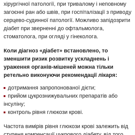
Дерматовенерологія
хірургічної патології, при тривалому і неповному
загоєнні ран або швів, при госпіталізації з приводу
Дієтологія
серцево-судинної патології. Можливо запідозрити
Ендокринологія
діабет при зверненні до офтальмолога,
стоматолога, при огляді у гінеколога.
Кардіологія
Кардіохірургія
Коли діагноз «діабет» встановлено, то
зменшити ризик розвитку ускладнень і
Мамологія
ураження органів-мішеней можна тільки
Медична психологія
ретельно виконуючи рекомендації лікаря:
Неврологія
дотримання запропонованої дієти;
прийом цукрознижувальних препаратів або
Нейрохірургія
інсуліну;
Онкологічне відділлення
контроль рівня глюкози крові.
Оториноларингологія
Частота вимірів рівня глюкози крові залежить від
Офтальмологічне відділення
ступеня компенсації цукрового діабету, від того,