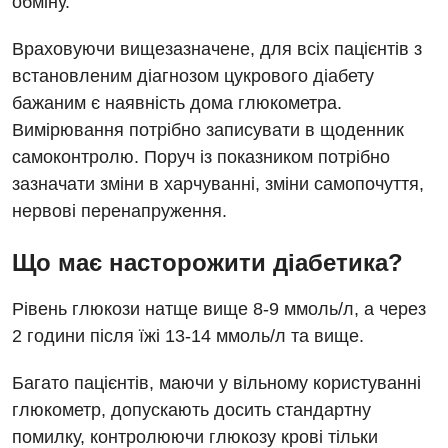
обміну.
Хірургічне відділення
Враховуючи вищезазначене, для всіх пацієнтів з
встановленим діагнозом цукрового діабету
Для дітей
бажаним є наявність дома глюкометра.
Дитяча алергологія
Вимірювання потрібно записувати в щоденник
самоконтролю. Поруч із показником потрібно
Дитяча гастроентерологія
зазначати зміни в харчуванні, зміни самопочуття,
Дитяча гінекологія
нервові перенапруження.
Дитяча ендокринологія
Що має насторожити діабетика?
Дитяча кардіоревматологія
Рівень глюкози натще вище 8-9 ммоль/л, а через
Дитяча неврологія
2 години після їжі 13-14 ммоль/л та вище.
Дитяча ортопедія і травматологія
Багато пацієнтів, маючи у вільному користуванні
Дитяча оториноларингологія
глюкометр, допускають досить стандартну
помилку, контролюючи глюкозу крові тільки
Дитяча офтальмологія