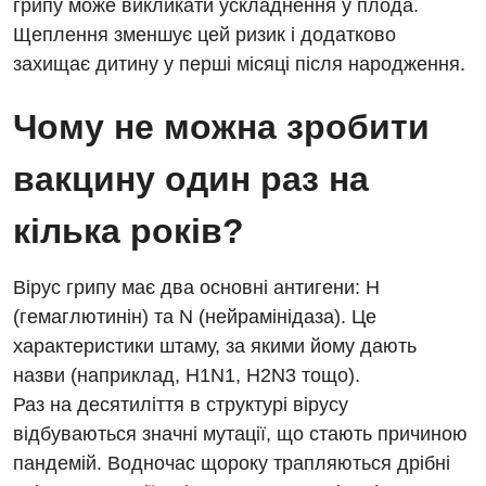
грипу може викликати ускладнення у плода.
Дитяча ортопедія і травматологія
Щеплення зменшує цей ризик і додатково
захищає дитину у перші місяці після народження.
Дитяча оториноларингологія
Чому не можна зробити
Дитяча офтальмологія
Дитяча урологія
вакцину один раз на
Дитяча хірургія
кілька років?
Педіатрія
Вірус грипу має два основні антигени: H
(гемаглютинін) та N (нейрамінідаза). Це
характеристики штаму, за якими йому дають
назви (наприклад, H1N1, H2N3 тощо).
Раз на десятиліття в структурі вірусу
відбуваються значні мутації, що стають причиною
пандемій. Водночас щороку трапляються дрібні