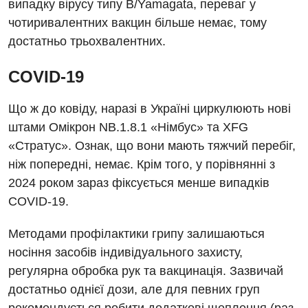
випадку вірусу типу B/Yamagata, переваг у
чотиривалентних вакцин більше немає, тому
достатньо трьохвалентних.
COVID-19
Що ж до ковіду, наразі в Україні циркулюють нові
штами Омікрон NB.1.8.1 «Німбус» та XFG
«Стратус». Ознак, що вони мають тяжчий перебіг,
ніж попередні, немає. Крім того, у порівнянні з
2024 роком зараз фіксується менше випадків
COVID-19.
Методами профілактики грипу залишаються
носіння засобів індивідуального захисту,
регулярна обробка рук та вакцинація. Зазвичай
достатньо однієї дози, але для певних груп