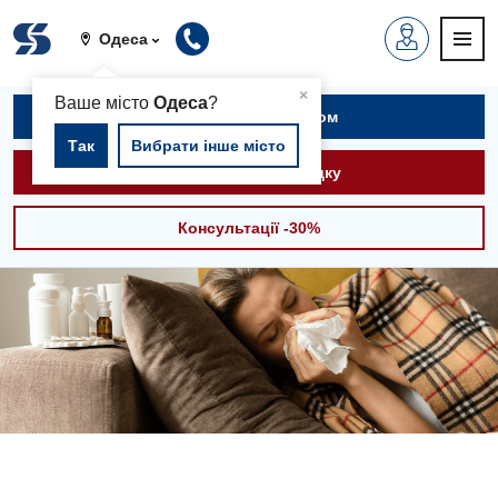
Одеса
▲
×
Ваше місто
Одеса
?
Записатися на прийом
Так
Вибрати інше місто
Викликати швидку
Консультації -30%