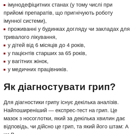
Ендоскопічне відділення
імунодефіцитних станах (у тому числі при
Національний скринінг здоров’я 40+
УЗД
прийомі препаратів, що пригнічують роботу
Онкологічне відділлення
імунної системи),
Для дорослих
Українська
Офтальмологічне відділення
проживанні у будинках догляду чи закладах для
тривалого лікування,
Російська
Акушерство і гінекологія
Педіатричне відділення
у дітей від 6 місяців до 4 років,
Алергологія, імунологія
Терапевтичне відділення
у пацієнтів старших за 65 років,
у вагітних жінок,
Андрологія
Травматологічне відділення
у медичних працівників.
Безоплатні послуги
Урологічне відділення
Як діагностувати грип?
Вакцинація
Хірургічне відділення
Відділення інтенсивної терапії
Швидка медична допомога
Для діагностики грипу існує декілька аналізів.
Найпоширеніший — експрес-тест на грип. Це
Відділення кардіосудинної патології та неврології
мазок з носоглотки, який за декілька хвилин дає
Відділення невідкладних станів
відповідь, чи дійсно це грип, та який його штам: А