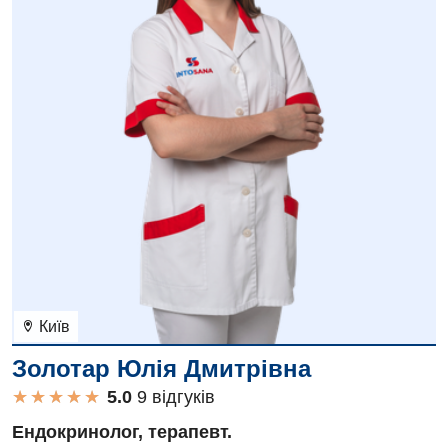
Київ
Золотар Юлія Дмитрівна
★
★
★
★
★
★
★
★
★
★
9 вiдгукiв
Ендокринолог, терапевт.