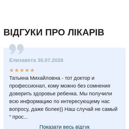
ВІДГУКИ ПРО ЛІКАРІВ
Елизавета 30.07.2026
★
★
★
★
★
★
★
★
★
★
Татьяна Михайловна - тот доктор и
профессионал, кому можно без сомнения
доверить здоровье ребенка. Мы получили
всю информацию по интересующему нас
вопросу, даже более)) Наш случай не самый
" прос...
Показати весь відгук