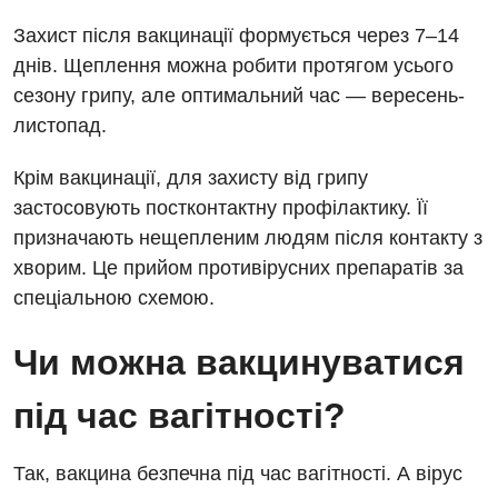
Урологічне відділення
Захист після вакцинації формується через 7–14
днів. Щеплення можна робити протягом усього
Урологія
сезону грипу, але оптимальний час — вересень-
Фізіотерапія
листопад.
Хірургічне відділення
Крім вакцинації, для захисту від грипу
застосовують постконтактну профілактику. Її
Для дітей
призначають нещепленим людям після контакту з
Дитяча алергологія
хворим. Це прийом противірусних препаратів за
спеціальною схемою.
Дитяча гастроентерологія
Чи можна вакцинуватися
Дитяча гінекологія
Дитяча ендокринологія
під час вагітності?
Дитяча кардіоревматологія
Так, вакцина безпечна під час вагітності. А вірус
Дитяча неврологія