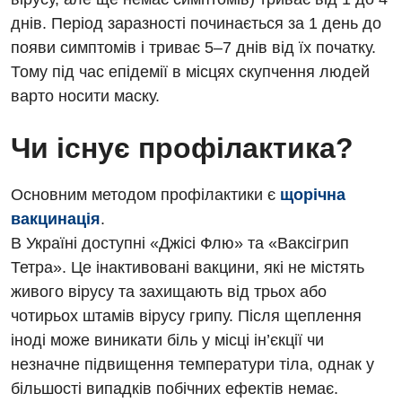
днів. Період заразності починається за 1 день до
Онкологічне відділлення
появи симптомів і триває 5–7 днів від їх початку.
Оториноларингологія
Тому під час епідемії в місцях скупчення людей
варто носити маску.
Офтальмологічне відділення
Педіатричне відділення
Чи існує профілактика?
Проктологія
Основним методом профілактики є
щорічна
Пульмонологія
вакцинація
.
В Україні доступні «Джісі Флю» та «Ваксігрип
Судинна хірургія
Тетра». Це інактивовані вакцини, які не містять
Терапевтичне відділення
живого вірусу та захищають від трьох або
чотирьох штамів вірусу грипу. Після щеплення
Терапія
іноді може виникати біль у місці ін’єкції чи
Травматологічне відділення
незначне підвищення температури тіла, однак у
більшості випадків побічних ефектів немає.
Травматологія і ортопедія