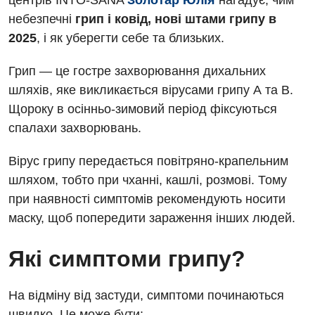
центрів INTO-SANA
Золотар Юлія
нагадує, чим
небезпечні
грип і ковід, нові штами грипу в
2025
, і як уберегти себе та близьких.
Грип — це гостре захворювання дихальних
шляхів, яке викликається вірусами грипу А та В.
Щороку в осінньо-зимовий період фіксуються
спалахи захворювань.
Вірус грипу передається повітряно-крапельним
шляхом, тобто при чханні, кашлі, розмові. Тому
при наявності симптомів рекомендують носити
маску, щоб попередити зараження інших людей.
Які симптоми грипу?
На відміну від застуди, симптоми починаються
швидко. Це може бути: