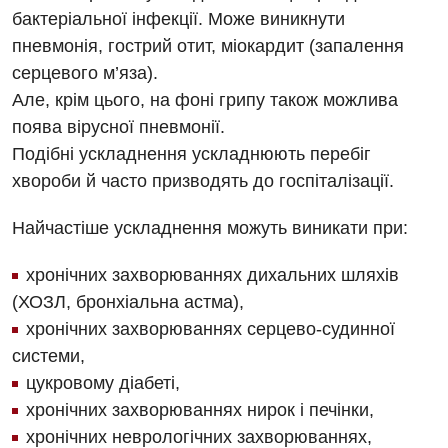
бактеріальної інфекції. Може виникнути
пневмонія, гострий отит, міокардит (запалення
серцевого м’яза).
Вакансії
Але, крім цього, на фоні грипу також можлива
Заходи БПР
Діагностика
поява вірусної пневмонії.
Подібні ускладнення ускладнюють перебіг
Інтернатура
Ангіографічні дослідження
хвороби й часто призводять до госпіталізації.
Відділ госпіталізації
Безкоштовні операції
Діагностичне відділення
Відділення кардіосудинної патології та неврології
Найчастіше ускладнення можуть виникати при:
Енциклопедія
Ендоскопічне відділення
Відділення невідкладних станів
хронічних захворюваннях дихальних шляхів
Програма лояльності
Комп’ютерна томографія
(ХОЗЛ, бронхіальна астма),
Відділення інтенсивної терапії
Відгуки
Магнітно-резонансна томографія
хронічних захворюваннях серцево-судинної
Гінекологічне відділення
системи,
Відео
Мамографія
цукровому діабеті,
Денний стаціонар
Декларування
Нейросонографія
хронічних захворюваннях нирок і печінки,
Діагностичне відділення
Лікування гострого інфаркту
хронічних неврологічних захворюваннях,
Рентгенографія