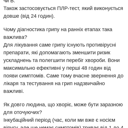
чи В.
Гастроентерологія
Також застосовується ПЛР-тест, який виконується
Гінекологічне відділення
довше (від 24 годин).
Денний стаціонар
Чому діагностика грипу на ранніх етапах така
Дерматовенерологія
важлива?
Для лікування саме грипу існують противірусні
Дієтологія
препарати, які допомагають зменшити ризик
Ендокринологія
ускладнень та полегшити перебіг хвороби. Вони
максимально ефективні у перші 48 годин від
Кардіологія
появи симптомів. Саме тому вчасне звернення до
Кардіохірургія
лікаря та тестування на грип надзвичайно
важливі.
Мамологія
Медична психологія
Як довго людина, що хворіє, може бути заразною
для оточуючих?
Неврологія
Інкубаційний період (час, коли ми вже є носієм
Нейрохірургія
вірусу, але ще немає симптомів) триває від 1 до 4