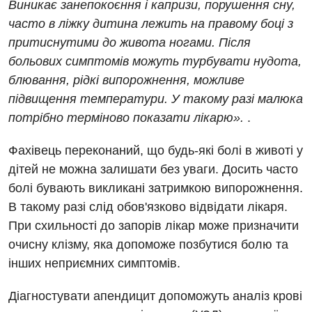
Виникає занепокоєння і капризи, порушення сну,
часто в ліжку дитина лежить на правому боці з
притиснутими до живота ногами. Після
больових симптомів можуть турбувати нудота,
блювання, рідкі випорожнення, можливе
підвищення температури. У такому разі малюка
потрібно терміново показати лікарю».
.
Вакансії
Фахівець переконаний, що будь-які болі в животі у
дітей не можна залишати без уваги. Досить часто
Заходи БПР
Діагностика
болі бувають викликані затримкою випорожнення.
Інтернатура
Ангіографічні дослідження
В такому разі слід обов'язково відвідати лікаря.
Відділ госпіталізації
Безкоштовні операції
При схильності до запорів лікар може призначити
Діагностичне відділення
Відділення кардіосудинної патології та неврології
очисну клізму, яка допоможе позбутися болю та
Енциклопедія
Ендоскопічне відділення
інших неприємних симптомів.
Відділення невідкладних станів
Програма лояльності
Комп’ютерна томографія
Діагностувати апендицит допоможуть аналіз крові
Відділення інтенсивної терапії
Відгуки
Магнітно-резонансна томографія