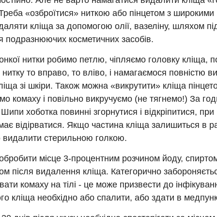
остійно. Але не варто намагатися видалити кліща «
Треба «озброїтися» ниткою або пінцетом з широкими 
аляти кліща за допомогою олії, вазеліну, шляхом під
я подразнюючих косметичних засобів.
тонкої нитки робимо петлю, чіпляємо головку кліща, 
 нитку то вправо, то вліво, і намагаємося повністю в
ліща зі шкіри. Також можна «викрутити» кліща пінцет
о комаху і повільно викручуємо (не тягнемо!) За г
 Шипи хоботка повинні згорнутися і відкріпитися, при
має відірватися. Якщо частина кліща залишиться в ран
о видалити стерильною голкою.
обробити місце 3-процентним розчином йоду, спирто
ом після видалення кліща. Категорично забороняєть
ати комаху на тілі - це може призвести до інфікуван
о кліща необхідно або спалити, або здати в медпунк