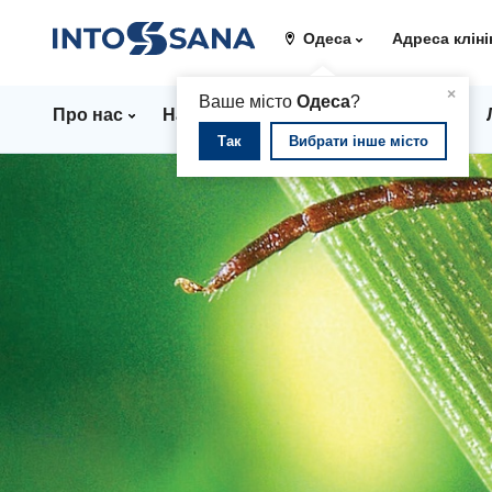
Одеса
Адреса кліні
▲
×
Ваше місто
Одеса
?
Про нас
Напрямки
Стаціонар
Ціни
Так
Вибрати інше місто