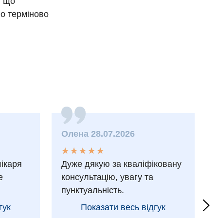
, що
но терміново
Олена 28.07.2026
★
★
★
★
★
★
★
★
★
★
лікаря
Дуже дякую за кваліфіковану
е
консультацію, увагу та
пунктуальність.
гук
Показати весь відгук