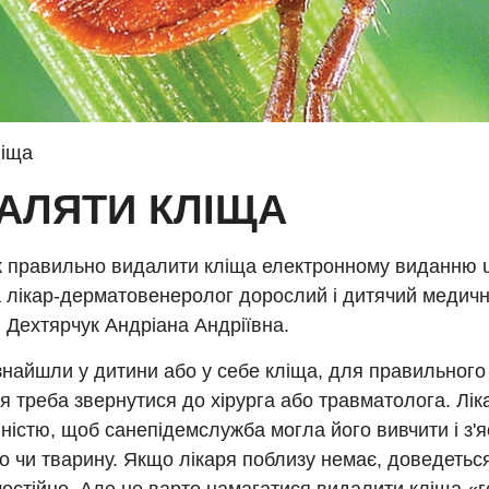
ліща
АЛЯТИ КЛІЩА
к правильно видалити кліща електронному виданню u
 лікар-дерматовенеролог дорослий і дитячий медичн
, Дехтярчук Андріана Андріївна.
найшли у дитини або у себе кліща, для правильного
 треба звернутися до хірурга або травматолога. Лік
ністю, щоб санепідемслужба могла його вивчити і з'
о чи тварину. Якщо лікаря поблизу немає, доведетьс