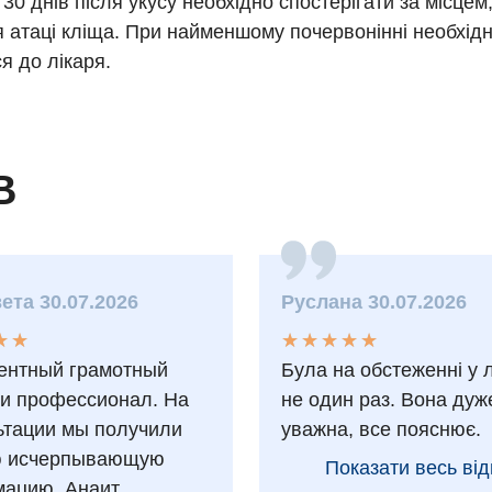
30 днів після укусу необхідно спостерігати за місцем
 атаці кліща. При найменшому почервонінні необхід
я до лікаря.
В
ета 30.07.2026
Руслана 30.07.2026
★
★
★
★
★
★
★
★
★
★
★
★
★
★
ентный грамотный
Була на обстеженні у 
 и профессионал. На
не один раз. Вона дуж
ьтации мы получили
уважна, все пояснює.
ю исчерпывающую
Показати весь від
ацию. Анаит