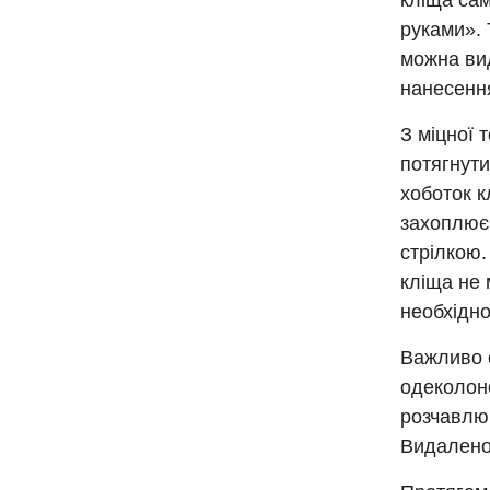
кліща сам
руками». 
можна вид
нанесенн
З міцної 
потягнути
хоботок к
захоплюєм
стрілкою.
кліща не 
необхідн
Важливо 
одеколон
розчавлюв
Видаленог