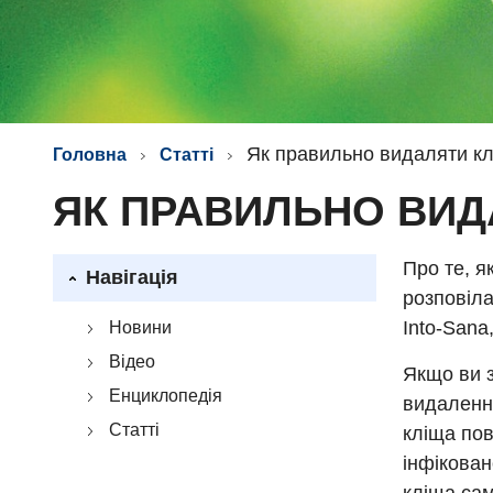
Як правильно видаляти к
Головна
Статті
ЯК ПРАВИЛЬНО ВИД
Про те, я
Навігація
розповіла
Into-Sana
Новини
Відео
Якщо ви з
Енциклопедія
видалення
Статті
кліща пов
інфікован