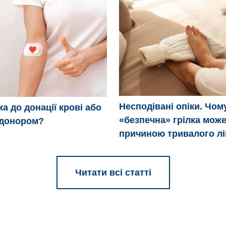
Несподівані опіки. Чом
ка до донації крові або
«безпечна» грілка може
 донором?
причиною тривалого л
Читати всі статті