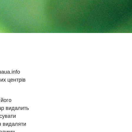
aua.info
их центрів
 його
ар видалить
ясувати
я видаляти