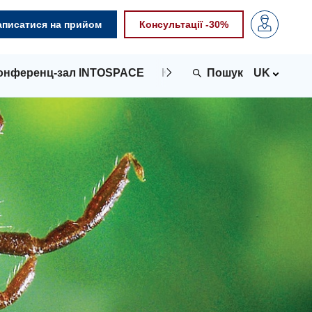
аписатися на прийом
Консультації -30%
онференц-зал INTOSPACE
Контакти
UK