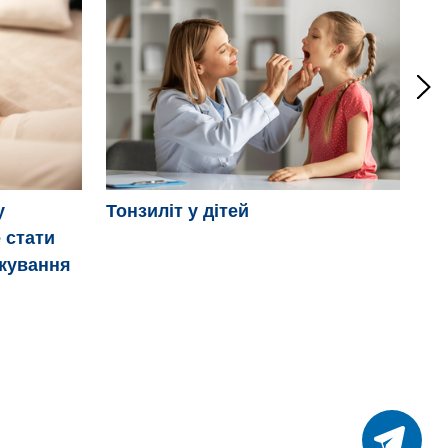
Мі
у
Тонзиліт у дітей
 стати
ікування