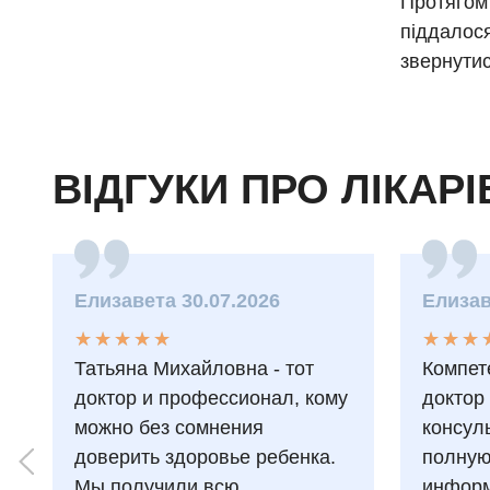
Протягом 
піддалося
звернутис
ВІДГУКИ ПРО ЛІКАРІ
Елизавета 30.07.2026
Елизав
★
★
★
★
★
★
★
★
★
★
★
★
★
★
★
★
Татьяна Михайловна - тот
Компет
доктор и профессионал, кому
доктор
можно без сомнения
консул
доверить здоровье ребенка.
полну
Мы получили всю
информ