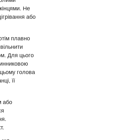
голими
кінцями. Не
ігрівання або
потім плавно
ивільнити
ом. Для цього
одинниковою
 цьому голова
ці, її
м або
ся
ня.
т.