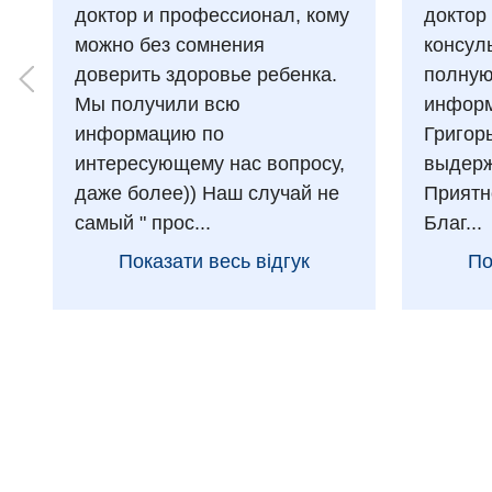
доктор и профессионал, кому
доктор
можно без сомнения
консул
доверить здоровье ребенка.
полну
Мы получили всю
информ
информацию по
Григор
интересующему нас вопросу,
выдерж
даже более)) Наш случай не
Приятн
самый " прос...
Благ...
Показати весь відгук
По