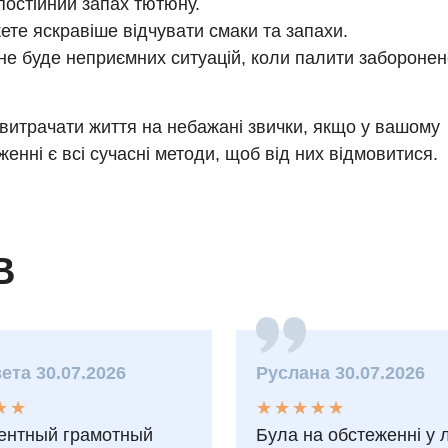
постійний запах тютюну.
ете яскравіше відчувати смаки та запахи.
не буде неприємних ситуацій, коли палити заборонен
витрачати життя на небажані звички, якщо у вашому
енні є всі сучасні методи, щоб від них відмовитися.
В
ета 30.07.2026
Руслана 30.07.2026
★
★
★
★
★
★
★
★
★
★
★
★
★
★
ентный грамотный
Була на обстеженні у 