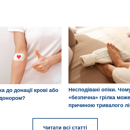
Несподівані опіки. Чом
ка до донації крові або
«безпечна» грілка може
 донором?
причиною тривалого л
Читати всі статті