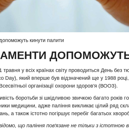
 допоможуть кинути палити
ДИКАМЕНТИ ДОПОМОЖУТ
 травня у всіх країнах світу проводиться День без т
o Day), який вперше був відзначений ще у 1988 році
і Всесвітньої організації охорони здоров'я (ВООЗ).
вість боротьби зі шкідливою звичкою багато років го
ники медицини, адже паління викликає цілий ряд ск
нь, а також істотно погіршує перебіг багатьох хвороб
відомо, що паління пов'язане не тільки з істотною