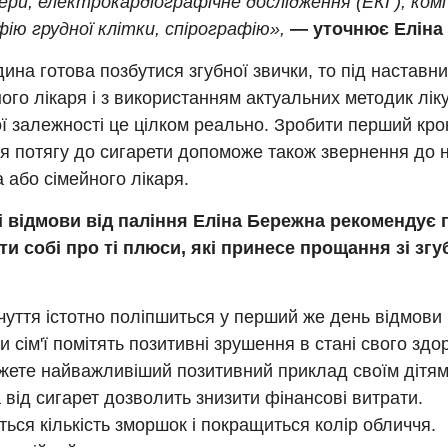
ери, електрокардіографічне дослідження (ЕКГ), ко
ію грудної клітки, спірографію»,
— уточнює Еліна
на готова позбутися згубної звички, то під наставн
ого лікаря і з використанням актуальних методик лік
 залежності це цілком реально. Зробити перший кро
я потягу до сигарети допоможе також звернення до 
 або сімейного лікаря.
і відмови від паління Еліна Бережна рекомендує 
ти собі про ті плюси, які принесе прощання зі зг
уття істотно поліпшиться у перший же день відмови 
и сім'ї помітять позитивні зрушення в стані свого здор
жете найважливіший позитивний приклад своїм дітям
 від сигарет дозволить знизити фінансові витрати.
ься кількість зморшок і покращиться колір обличчя.