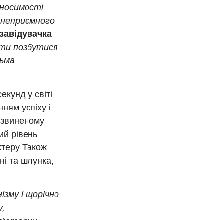
еносимості
, неприємного
 завідувачка
оти позбутися
тьма
екунд у світі
ням успіху і
розвиненому
кий рівень
ктеру Також
ні та шлунка,
ізму і щорічно
у,