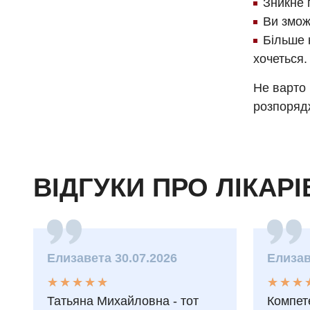
Зникне 
Ви змож
Більше 
хочеться.
Не варто 
розпорядж
ВІДГУКИ ПРО ЛІКАРІ
Елизавета 30.07.2026
Елизав
★
★
★
★
★
★
★
★
★
★
★
★
★
★
★
★
Татьяна Михайловна - тот
Компет