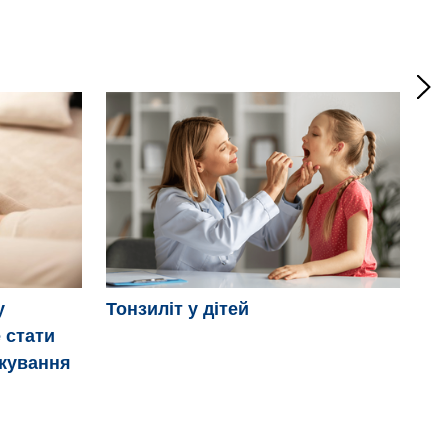
Мі
у
Тонзиліт у дітей
 стати
ікування