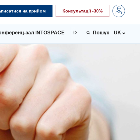
аписатися на прийом
Консультації -30%
онференц-зал INTOSPACE
Контакти
UK