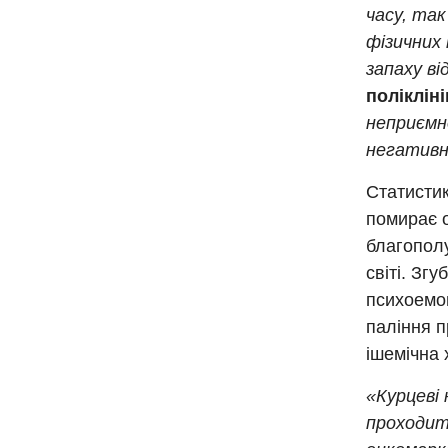
часу, та
фізичних
запаху ві
поліклін
неприємно
негативн
Статистик
помирає о
благополу
світі. Зг
психоемоц
паління п
ішемічна 
«Курцеві
проходити