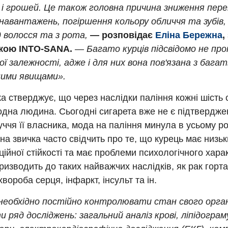
к і грошей. Це також головна причина зниження пер
 навантажень, погіршення кольору обличчя та зубів
д волосся та з рота,
— розповідає
Еліна Бережна
,
ікою INTO-SANA.
— Багато курців підсвідомо не пр
ї залежності, адже і для них вона пов'язана з бага
ими явищами».
а стверджує, що через наслідки паління кожні шість с
дна людина. Сьогодні сигарета вже не є підтверджен
ччя її власника, мода на паління минула в усьому 
убна звичка часто свідчить про те, що курець має низь
ійної стійкості та має проблеми психологічного хара
ризводить до таких найважчих наслідків, як рак горта
хвороба серця, інфаркт, інсульт та ін.
 необхідно постійно контролювати стан свого орган
 ряд досліджень: загальний аналіз крові, ліпідограм