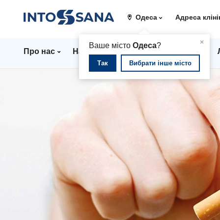
Одеса
Адреса кліні
▲
×
Ваше місто
Одеса
?
Про нас
Напрямки
Стаціонар
Ціни
Так
Вибрати інше місто