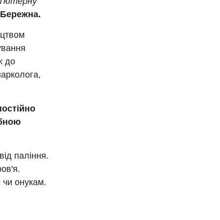
мп'ютерну
 Бережна.
ицтвом
ування
к до
нарколога,
постійно
убною
від паління.
ов'я.
 чи онукам.