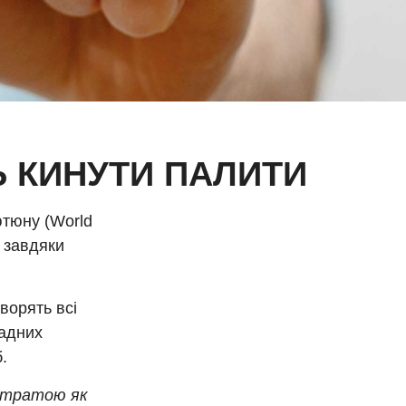
Ь КИНУТИ ПАЛИТИ
ютюну (World
, завдяки
ворять всі
ладних
.
 втратою як