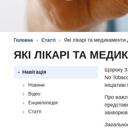
Які лікарі та медикаменти
Головна
Статті
ЯКІ ЛІКАРІ ТА МЕ
Щороку 31
Навігація
No Tobacc
ініціатив
Новини
Відео
Про важли
Енциклопедія
представ
Статті
захворюва
Загально