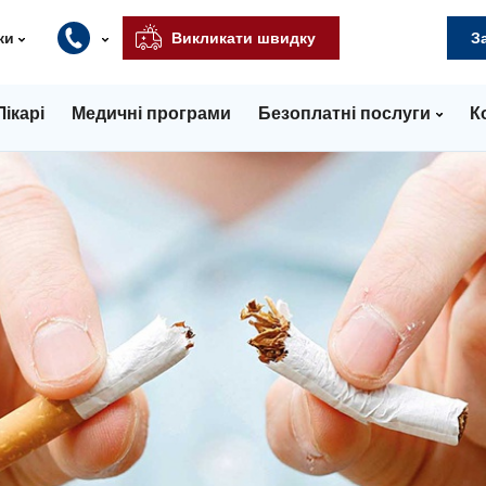
ки
Викликати швидку
З
Лікарі
Медичні програми
Безоплатні послуги
К