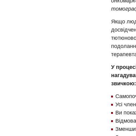
онкомарк
томограф
Якщо люди
досвідчен
тютюнової
подоланн
терапевта
У процес
нагадува
звичкою:
Самопоч
Усі член
Ви пока
Відмова
Зменшит